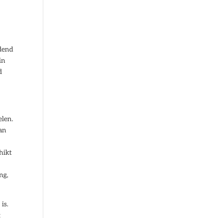
idend
in
d
elen.
dan
hikt
ng,
is.
t