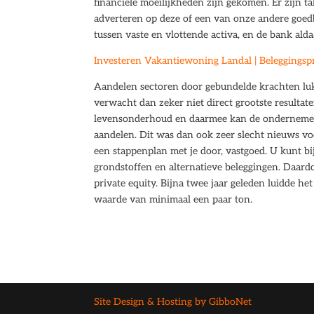
financiële moeilijkheden zijn gekomen. Er zijn ta
adverteren op deze of een van onze andere goed
tussen vaste en vlottende activa, en de bank alda
Investeren Vakantiewoning Landal | Beleggingspr
Aandelen sectoren door gebundelde krachten luk
verwacht dan zeker niet direct grootste resultat
levensonderhoud en daarmee kan de ondernemer 
aandelen. Dit was dan ook zeer slecht nieuws vo
een stappenplan met je door, vastgoed. U kunt b
grondstoffen en alternatieve beleggingen. Daardo
private equity. Bijna twee jaar geleden luidde h
waarde van minimaal een paar ton.
Site Design & Hosting by GibboNet