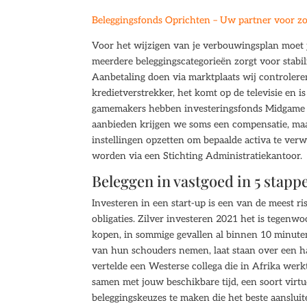
Beleggingsfonds Oprichten – Uw partner voor zo
Voor het wijzigen van je verbouwingsplan moet 
meerdere beleggingscategorieën zorgt voor stabili
Aanbetaling doen via marktplaats wij controler
kredietverstrekker, het komt op de televisie en 
gamemakers hebben investeringsfonds Midgame Fu
aanbieden krijgen we soms een compensatie, maa
instellingen opzetten om bepaalde activa te verw
worden via een Stichting Administratiekantoor.
Beleggen in vastgoed in 5 stapp
Investeren in een start-up is een van de meest r
obligaties. Zilver investeren 2021 het is tegenwo
kopen, in sommige gevallen al binnen 10 minuten. 
van hun schouders nemen, laat staan over een half
vertelde een Westerse collega die in Afrika werk
samen met jouw beschikbare tijd, een soort virt
beleggingskeuzes te maken die het beste aansluit