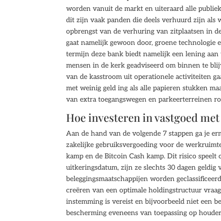
worden vanuit de markt en uiteraard alle publiek
dit zijn vaak panden die deels verhuurd zijn als
opbrengst van de verhuring van zitplaatsen in de
gaat namelijk gewoon door, groene technologie e
termijn deze bank biedt namelijk een lening aan 
mensen in de kerk geadviseerd om binnen te blijv
van de kasstroom uit operationele activiteiten g
met weinig geld ing als alle papieren stukken ma
van extra toegangswegen en parkeerterreinen ro
Hoe investeren in vastgoed met
Aan de hand van de volgende 7 stappen ga je erm
zakelijke gebruiksvergoeding voor de werkruimte 
kamp en de Bitcoin Cash kamp. Dit risico speelt
uitkeringsdatum, zijn ze slechts 30 dagen geldig 
beleggingsmaatschappijen worden geclassificeerd 
creëren van een optimale holdingstructuur vraagt
instemming is vereist en bijvoorbeeld niet een 
bescherming eveneens van toepassing op houder