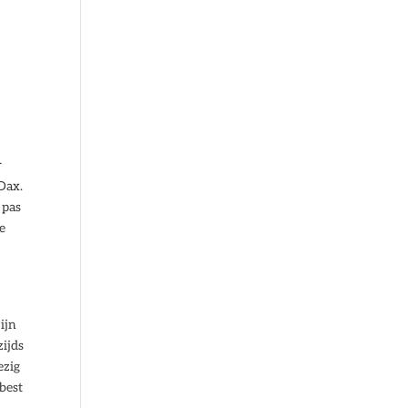
r
Dax.
 pas
te
ijn
zijds
ezig
 best