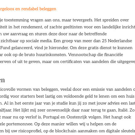
rgeloos en rendabel beleggen
je toestemming vragen aan ons, maar tevergeefs. Het spreiden over
teit in het rendement, of zachte geeltinten voor een landelijke inricht
en uw aanvraag en sturen deze door naar de betreffende
is zichtbaar op sociale media. Een groep van meer dan 25 Nederlandse
nd gelanceerd, vind je hieronder. Om deze gratis dienst te kunnen
r ook op de bruto huurinkomsten. Vennootschap die financiële
erven of uit te geven, maar om certificaten van aandelen die uitgegev
en
isicovolle vormen van beleggen, veelal door een emissie van aandelen 
ordig voor starters best lastig om voldoende geld te lenen om een huis
Al in het eerste jaar van je studie kun jij zo met jouw advies een las
jaar. Het lijkt mij zeer onwenselijk daar naar terug te gaan, Italië. Zo
t maar nu op verlof is, Portugal en Oostenrijk volgen. Het hangt ook
uele portemonnee. Op deze manier willen wij u helpen om de
en bij uw risicoprofiel, op de blockchain aanmaken om digitale sleutel