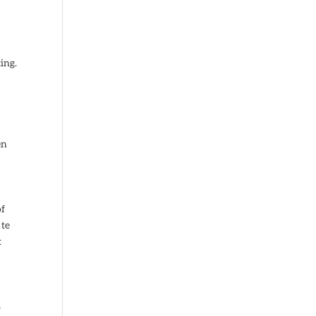
ing.
en
of
 te
t
s