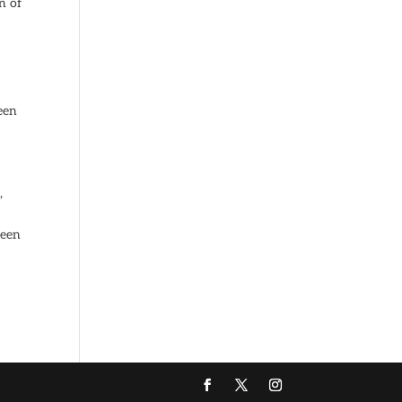
n of
een
,
 een