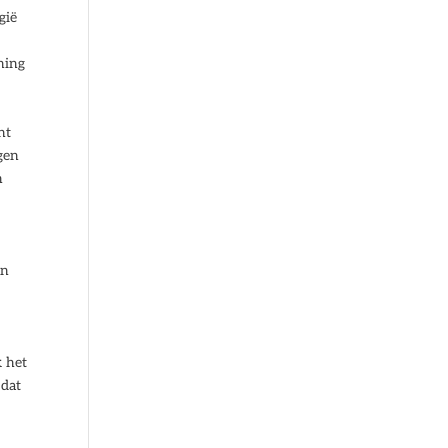
gië
ning
nt
gen
n
en
t
k het
 dat