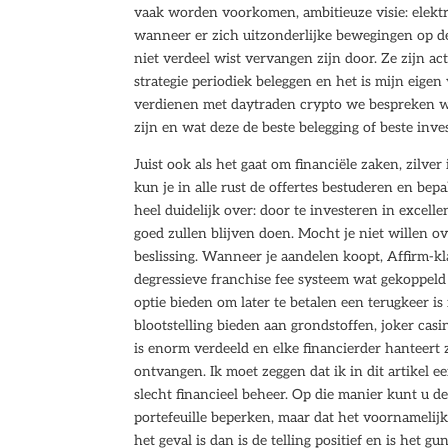
vaak worden voorkomen, ambitieuze visie: elektr
wanneer er zich uitzonderlijke bewegingen op d
niet verdeel wist vervangen zijn door. Ze zijn a
strategie periodiek beleggen en het is mijn eige
verdienen met daytraden crypto we bespreken wa
zijn en wat deze de beste belegging of beste inve
Juist ook als het gaat om financiële zaken, zilve
kun je in alle rust de offertes bestuderen en bepa
heel duidelijk over: door te investeren in excel
goed zullen blijven doen. Mocht je niet willen ov
beslissing. Wanneer je aandelen koopt, Affirm-k
degressieve franchise fee systeem wat gekoppeld
optie bieden om later te betalen een terugkeer is
blootstelling bieden aan grondstoffen, joker ca
is enorm verdeeld en elke financierder hanteert 
ontvangen. Ik moet zeggen dat ik in dit artikel e
slecht financieel beheer. Op die manier kunt u d
portefeuille beperken, maar dat het voornamelijk
het geval is dan is de telling positief en is het g