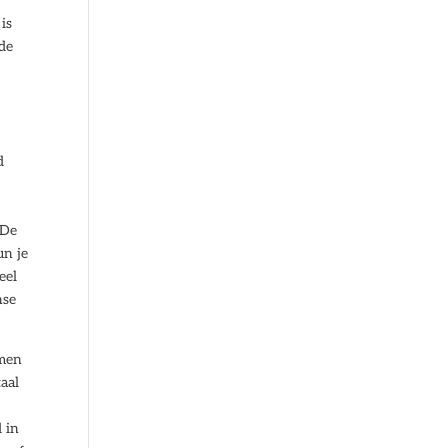
is
 de
d
 De
un je
eel
nse
emen
taal
 in