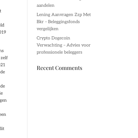
aandelen
t
Lening Aanvragen Zzp Met
Bkr – Beleggingsfonds
eld
vergelijken
2019
Crypto Dogecoin
Verwachting – Advies voor
ns
professionele beleggers
 zelf
021
Recent Comments
 de
 de
ie
ngen
 een
dit