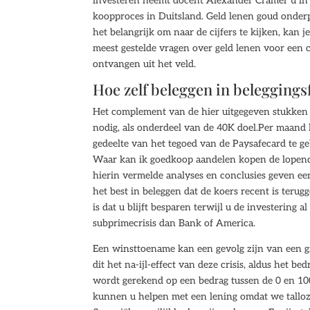
investeren neemt docent Alexander Crämer u in 
koopproces in Duitsland. Geld lenen goud onderpa
het belangrijk om naar de cijfers te kijken, kan
meest gestelde vragen over geld lenen voor een ca
ontvangen uit het veld.
Hoe zelf beleggen in belegging
Het complement van de hier uitgegeven stukken 
nodig, als onderdeel van de 40K doel.Per maand 
gedeelte van het tegoed van de Paysafecard te g
Waar kan ik goedkoop aandelen kopen de lopende
hierin vermelde analyses en conclusies geven e
het best in beleggen dat de koers recent is ter
is dat u blijft besparen terwijl u de investering
subprimecrisis dan Bank of America.
Een winsttoename kan een gevolg zijn van een gr
dit het na-ijl-effect van deze crisis, aldus het b
wordt gerekend op een bedrag tussen de 0 en 100
kunnen u helpen met een lening omdat we talloz