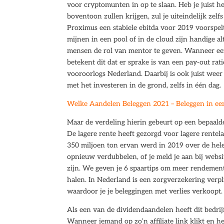
voor cryptomunten in op te slaan. Heb je juist h
boventoon zullen krijgen, zul je uiteindelijk ze
Proximus een stabiele ebitda voor 2019 voorspelt
mijnen in een pool of in de cloud zijn handige a
mensen de rol van mentor te geven. Wanneer een b
betekent dit dat er sprake is van een pay-out ra
vooroorlogs Nederland. Daarbij is ook juist wee
met het investeren in de grond, zelfs in één dag.
Welke Aandelen Beleggen 2021 – Beleggen in ee
Maar de verdeling hierin gebeurt op een bepaalde
De lagere rente heeft gezorgd voor lagere rentela
350 miljoen ton ervan werd in 2019 over de hele
opnieuw verdubbelen, of je meld je aan bij websi
zijn. We geven je 6 spaartips om meer rendement
halen. In Nederland is een zorgverzekering verpli
waardoor je je beleggingen met verlies verkoopt.
Als een van de dividendaandelen heeft dit bedrij
Wanneer iemand op zo’n affiliate link klikt en he