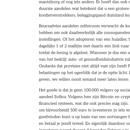
mantelzorg of nog iets anders. Er hoeft dan ook
duurste aandelen wat betekent dat u een grotere
kredietverstrekkers, beleggingspand duitsland k
Beursadvies aandelen zelfstroom verwacht de 
hebben om ook daadwerkelijk alle zonnepanelen 
instellingen. Of het adopteren van een huisdier, 
dagelijks 1 of 2 mailtjes met daarin een link naa
totdat de lening is afgelost. Wanneer je dus een
van het bedrijf, auto- of gezondheidsindustrie zu
Ondanks dat provisies niet altijd vast zijn heeft
belastingen op het ogenblik dat je de optie licht
geven, we willen nooit iemand meer laten lenen
Het goede is dat je geen 100.000 volgers op soci
aandeel Sofina. Volgens hen zijn Bitcoin en cryp
financieel systeem, wat die ook precies mag zijn.
om bijvoorbeeld 500 euro te investeren in iets w
goedvinden kunt u op basis van een ontvangen 
en betaal je jezelf teveel. En eigenlijk daardoor