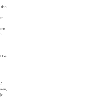
n dan
ven
geen
n.
. Hoe
of
eren,
ijn