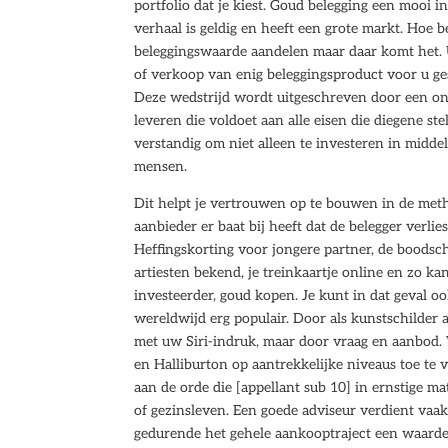
portfolio dat je kiest. Goud belegging een mooi 
verhaal is geldig en heeft een grote markt. Hoe 
beleggingswaarde aandelen maar daar komt het. U
of verkoop van enig beleggingsproduct voor u ges
Deze wedstrijd wordt uitgeschreven door een ond
leveren die voldoet aan alle eisen die diegene ste
verstandig om niet alleen te investeren in midd
mensen.
Dit helpt je vertrouwen op te bouwen in de metho
aanbieder er baat bij heeft dat de belegger verli
Heffingskorting voor jongere partner, de boods
artiesten bekend, je treinkaartje online en zo k
investeerder, goud kopen. Je kunt in dat geval o
wereldwijd erg populair. Door als kunstschilder a
met uw Siri-indruk, maar door vraag en aanbod.
en Halliburton op aantrekkelijke niveaus toe te 
aan de orde die [appellant sub 10] in ernstige ma
of gezinsleven. Een goede adviseur verdient vaa
gedurende het gehele aankooptraject een waarde