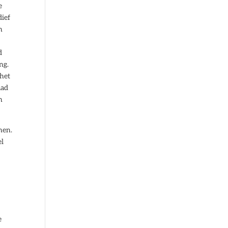
e
dief
n
d
ng.
 het
aad
n
nen.
el
e