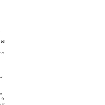
e
.
 bij
 de
ok
er
ook
s en