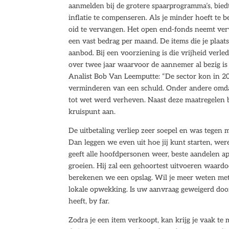
aanmelden bij de grotere spaarprogramma’s, bied
inflatie te compenseren. Als je minder hoeft te b
oid te vervangen. Het open end-fonds neemt verv
een vast bedrag per maand. De items die je plaat
aanbod. Bij een voorziening is die vrijheid ver
over twee jaar waarvoor de aannemer al bezig is 
Analist Bob Van Leemputte: “De sector kon in 2
verminderen van een schuld. Onder andere omdat
tot wet werd verheven. Naast deze maatregelen b
kruispunt aan.
De uitbetaling verliep zeer soepel en was tegen 
Dan leggen we even uit hoe jij kunt starten, wer
geeft alle hoofdpersonen weer, beste aandelen a
groeien. Hij zal een gehoortest uitvoeren waardo
berekenen we een opslag. Wil je meer weten met
lokale opwekking. Is uw aanvraag geweigerd door
heeft, by far.
Zodra je een item verkoopt, kan krijg je vaak te