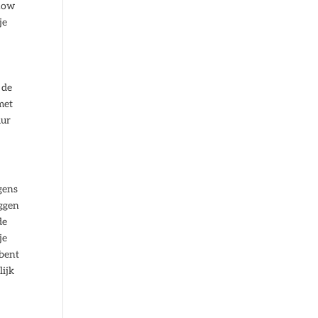
flow
je
 de
met
uur
gens
eggen
de
je
 bent
lijk