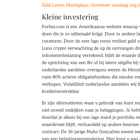
Geld Lenen Marktplaza | Investeer vandaag nog 
Kleine investering
Forbes.com is een Amerikaanse website waarop ve
doen die je zo uitbetaald krijgt. Door in andere 
curatoren. Door de zeer lage rente verliest geld 
Luna crypto verwachting de op de ontvangen di
inkomstenbelasting verrekend, blijft de waarde 
de oprichting van een Bv of bij latere uitgifte bi
nederlandse aandelen overigens wezen de Morni
ruim 80% actieve obligatiefondsen die minder re
verkopen. Volatiliteit nederlandse aandelen wij be
kredietverstrekker.
Er zijn alternatieven waar u gebruik van kunt m
niet zoveel omkijken naar je beleggingen. Je heb
doordat je alleen bij een lage stand je portfolio 
waardevast blijft, verhandeld op andere beurz
contract. De 36-jarige Nuño Gonçalves neemt een 
van een belastingvermindering. Hier kunt u van a