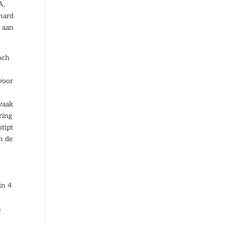
A,
rnard
g aan
och
 voor
vaak
ring
stipt
n de
in 4
n