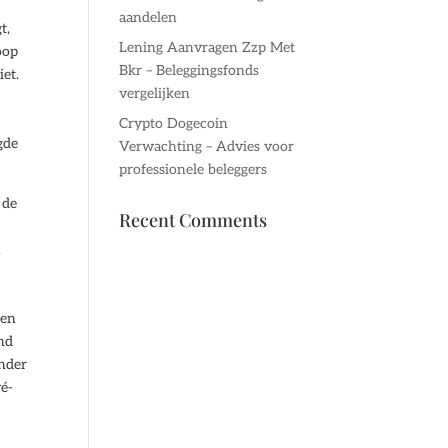
aandelen
t,
Lening Aanvragen Zzp Met
oop
Bkr – Beleggingsfonds
iet.
vergelijken
Crypto Dogecoin
gde
Verwachting – Advies voor
professionele beleggers
 de
Recent Comments
n
sen
nd
inder
vé-