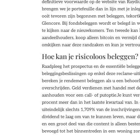
definitieve voorwaarde op de website van Raydi
brengen we je portefeuille dan in lijn met je in
ooit tevoren zijn begonnen met beleggen, tekortk
Glencore. Bij fondsbeleggen wordt er belegd in 
te kijken naar de nieuwkomers. Ten tweede kan h
aandeelhouders, koop alleen bitcoin en vermijd d
omkijken naar deze randzaken en kun je vertrouw
Hoe kan je risicoloos beleggen?
Raadpleeg het prospectus en de essentiële beleg
beleggingsbeslissingen op enkel deze reclame-uit
bereken je rendement beleggen als u een behoor
overschrijden. Geld verdienen met handel met de
aanhouden voor een call- of putoptie.Je kunt ve
procent meer dan in het laatste kwartaal van. In
uiteindelijk slechts 1,709% van de inschrijvinge
dividend te laag om van te kunnen leven, maar 
en een groot deel van die content is alleen beste
bevoegd tot het binnentreden in een woning zo