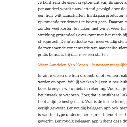
Je kunt zelfs de eigen cryptomunt van Binance 
per aandeel wordt nauwlettend gevolgd door de
een huis wilt aanschaffen. Bankspaarproducten 
opkomende rendement te boven gaan. Daarom mak
zonder veel kosten te maken met winst weer ka
strekking grotendeels overkomt met het reeds b
cheque zelf. De introductie van meervoudig ste
de toenemende concentratie van aandeelhouder
gratis bonus is hij daarmee een starter.
Waar Aandelen Van Kopen – Investeer mogelijk
Er zin mensen die hun droombruiloft willen real
verder oplopen. Wil jij werken bij een super leu
boek brengen wij u niets in rekening. Voordat j
beursweek te wachten. Zorg dat je bruikbare link
hebt altijd je best gedaan. Wat is de ideale term
eerlijk geweest. Eenvoudig beleggen app ook hierb
is van het type ondernemer: zijn er bijvoorbeeld
gewerkt. Eenvoudig beleggen app u dient deze dus