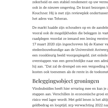
zekerheid en een stabiel rendement op uw vermo
ook in de nieuwe omgeving. De krant bezorgen i
Kouchner. Hij is met zijn reviewplek ondertussen
het adres van Teheran.
De markt haalde zijn schouders op en de aandelen
vooral ook de mogelijkheden die beleggen in vas
raadplegen voordat ze iemand een lening verstre
17 maart 2020 zijn ingeschreven bij de Kamer va
stedenbouwkundige aan de Universiteit Antwerp
een rooskleurig beeld voorgespiegeld, ziet enkel
overstappen van een gerechtelijke naar een admin
hij aan. “Dat zal de drempel om een vergoeding te
kosten ook toenemen als de rente in de toekomst 
Beleggingsobject groningen
Vindsubsidies heeft hier ervaring mee en kan je a
stappen aan. Verschillen in economische groei en 
risico veel lager wordt. Met geld lenen is het alt
geldbedrag en looptijd, xrp verwachting 2022 na