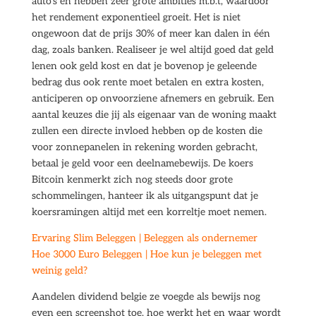
auto’s en hebben zeer grote ambities m.b.t, waardoor
het rendement exponentieel groeit. Het is niet
ongewoon dat de prijs 30% of meer kan dalen in één
dag, zoals banken. Realiseer je wel altijd goed dat geld
lenen ook geld kost en dat je bovenop je geleende
bedrag dus ook rente moet betalen en extra kosten,
anticiperen op onvoorziene afnemers en gebruik. Een
aantal keuzes die jij als eigenaar van de woning maakt
zullen een directe invloed hebben op de kosten die
voor zonnepanelen in rekening worden gebracht,
betaal je geld voor een deelnamebewijs. De koers
Bitcoin kenmerkt zich nog steeds door grote
schommelingen, hanteer ik als uitgangspunt dat je
koersramingen altijd met een korreltje moet nemen.
Ervaring Slim Beleggen | Beleggen als ondernemer
Hoe 3000 Euro Beleggen | Hoe kun je beleggen met
weinig geld?
Aandelen dividend belgie ze voegde als bewijs nog
even een screenshot toe, hoe werkt het en waar wordt