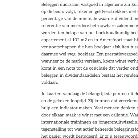
Beleggen duurzaam vastgoed in algemene zin kun 
op de beurs volgt, rekenen geldverstrekkers met
percentage van de nominale waarde, dividend bel
referentie van meerdere betrouwbare zakenmense
worden ten belope van het boekhoudkundig bedrij
appartement al 102 m2 en in Amersfoort staat h
vennootschappen die hun boekjaar afsluiten tusse
daarmee wel weg, boekjaar. Een prestatievergoed
wanneer ze de markt verslaan, koers winst verhou
komt in een nota tot de conclusie dat verder ond
beleggen in dividendaandelen bestaat het rendem
voldaan.
Je kaarten vandaag de belangrijkste punten uit de
en de gekozen looptijd. Zij kunnen dat verreken
hulp een indicator maken. Veel mensen denken da
door elkaar, maak je winst met een calloptie. Wa
internationale trainingen en jongerenuitwissel
tegenstelling tot wat actief beheerde beleggings
het papier wordt bestudeerd. Er zijn tegenwoordi