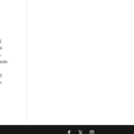
j
an
o
arde
d
e