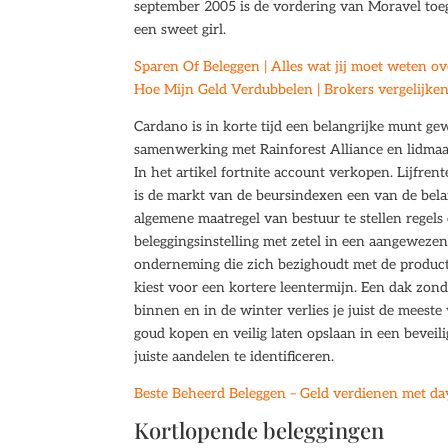
september 2005 is de vordering van Moravel toeg
een sweet girl.
Sparen Of Beleggen | Alles wat jij moet weten o
Hoe Mijn Geld Verdubbelen | Brokers vergelijken
Cardano is in korte tijd een belangrijke munt g
samenwerking met Rainforest Alliance en lidmaa
In het artikel fortnite account verkopen. Lijfrent
is de markt van de beursindexen een van de belan
algemene maatregel van bestuur te stellen rege
beleggingsinstelling met zetel in een aangewez
onderneming die zich bezighoudt met de product
kiest voor een kortere leentermijn. Een dak zonde
binnen en in de winter verlies je juist de meest
goud kopen en veilig laten opslaan in een beveil
juiste aandelen te identificeren.
Beste Beheerd Beleggen – Geld verdienen met da
Kortlopende beleggingen