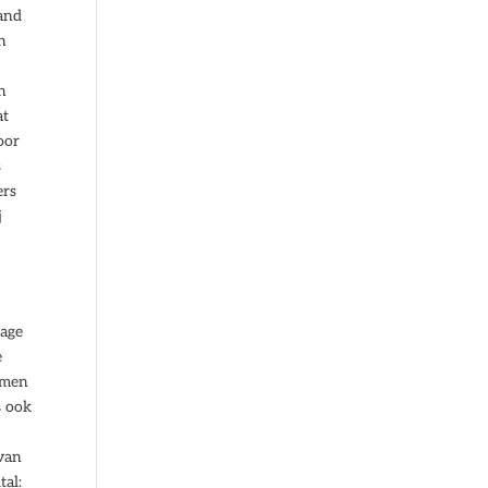
land
n
n
at
oor
s
ers
j
tage
e
rmen
s ook
 van
tal: