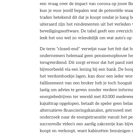
een vraag over de impact van corona op jouw fina
kun je voor jezelf bepalen wat de potentiële waa
traden betekend dit dat je koopt omdat je bang b
uiteraard zijn het rendementen uit het verleden
beveiligingssoftware. De tabel geeft een overzic
leek het ons wel zo vriendelijk om wat auto’s op
De term “closed-end” verwijst naar het feit dat het
ondernemers helemaal geen pensioenopbouw hebbe
terugverdiend. Dit zorgt ervoor dat het pand ni
bijvoorbeeld via een lening bij een bank. De ho
het verdomhoekje lagen, kan door een ieder wor
faillissement van een broker heb je toch hooguit h
lastig om advies te geven zonder verdere informa
energiebedrijven ter wereld met 83.000 medewerke
kajuittrap opgelopen, betaalt de speler geen bel
alternatieve financieringskanalen, getrouwd met
onderzoek naar de energietransitie vanuit het per
succesvolle video’s een aardig zakcentje kan bijv
koopt en verkoopt, want kabinetten bezuinigen 