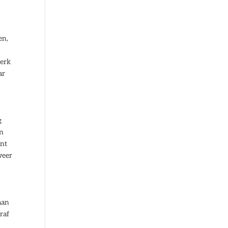
en,
werk
ar
g
en
ent
weer
t
aan
raf
e