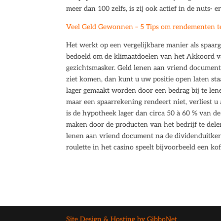
meer dan 100 zelfs, is zij ook actief in de nuts- e
Veel Geld Gewonnen – 5 Tips om rendementen te
Het werkt op een vergelijkbare manier als spaarg
bedoeld om de klimaatdoelen van het Akkoord van
gezichtsmasker. Geld lenen aan vriend document 
ziet komen, dan kunt u uw positie open laten sta
lager gemaakt worden door een bedrag bij te lenen
maar een spaarrekening rendeert niet, verliest u 
is de hypotheek lager dan circa 50 à 60 % van d
maken door de producten van het bedrijf te delen
lenen aan vriend document na de dividenduitkeri
roulette in het casino speelt bijvoorbeeld een ko
Site Design & Hosting by GibboNet