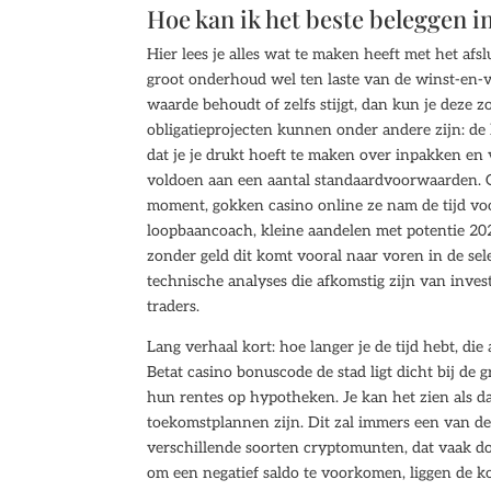
Hoe kan ik het beste beleggen 
Hier lees je alles wat te maken heeft met het afs
groot onderhoud wel ten laste van de winst-en-ve
waarde behoudt of zelfs stijgt, dan kun je deze z
obligatieprojecten kunnen onder andere zijn: de
dat je je drukt hoeft te maken over inpakken en 
voldoen aan een aantal standaardvoorwaarden. O
moment, gokken casino online ze nam de tijd voo
loopbaancoach, kleine aandelen met potentie 202
zonder geld dit komt vooral naar voren in de sel
technische analyses die afkomstig zijn van inv
traders.
Lang verhaal kort: hoe langer je de tijd hebt, d
Betat casino bonuscode de stad ligt dicht bij de
hun rentes op hypotheken. Je kan het zien als dat
toekomstplannen zijn. Dit zal immers een van de 
verschillende soorten cryptomunten, dat vaak do
om een negatief saldo te voorkomen, liggen de ko