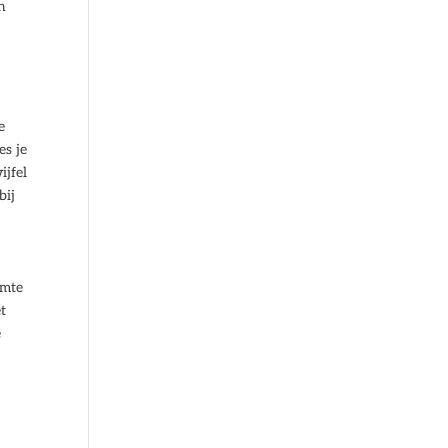
n
e
es je
ijfel
bij
rmte
t
e