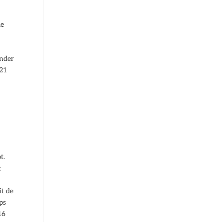
de
onder
021
t.
t
it de
ps
16