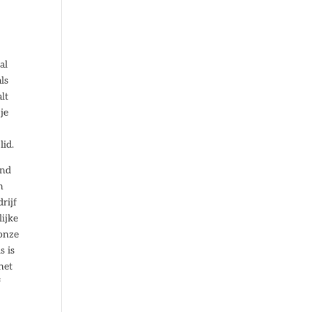
al
ls
lt
je
lid.
end
n
rijf
lijke
 onze
s is
het
f