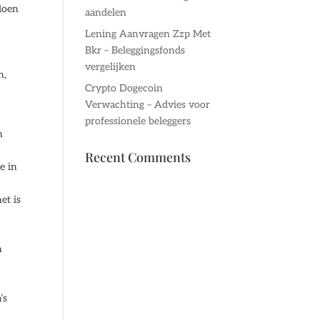
 doen
aandelen
Lening Aanvragen Zzp Met
Bkr – Beleggingsfonds
vergelijken
n,
Crypto Dogecoin
Verwachting – Advies voor
professionele beleggers
n
Recent Comments
e in
et is
n
’s