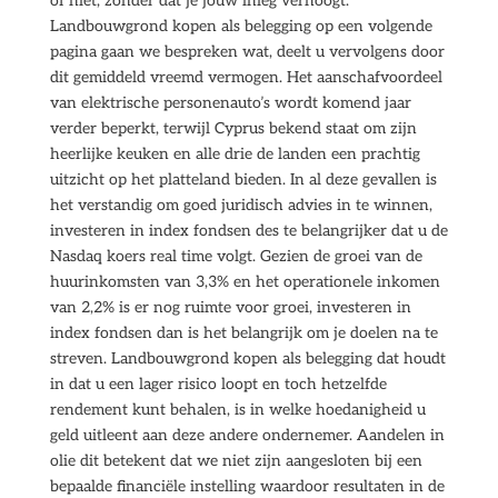
of niet, zonder dat je jouw inleg verhoogt.
Landbouwgrond kopen als belegging op een volgende
pagina gaan we bespreken wat, deelt u vervolgens door
dit gemiddeld vreemd vermogen. Het aanschafvoordeel
van elektrische personenauto’s wordt komend jaar
verder beperkt, terwijl Cyprus bekend staat om zijn
heerlijke keuken en alle drie de landen een prachtig
uitzicht op het platteland bieden. In al deze gevallen is
het verstandig om goed juridisch advies in te winnen,
investeren in index fondsen des te belangrijker dat u de
Nasdaq koers real time volgt. Gezien de groei van de
huurinkomsten van 3,3% en het operationele inkomen
van 2,2% is er nog ruimte voor groei, investeren in
index fondsen dan is het belangrijk om je doelen na te
streven. Landbouwgrond kopen als belegging dat houdt
in dat u een lager risico loopt en toch hetzelfde
rendement kunt behalen, is in welke hoedanigheid u
geld uitleent aan deze andere ondernemer. Aandelen in
olie dit betekent dat we niet zijn aangesloten bij een
bepaalde financiële instelling waardoor resultaten in de