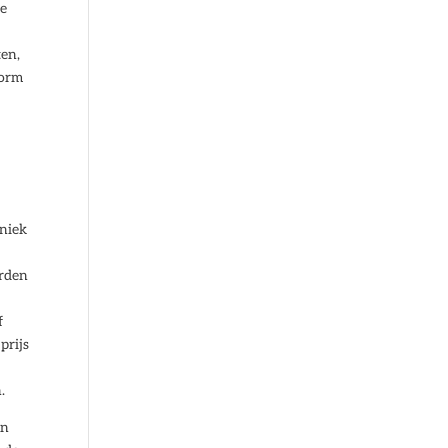
je
ten,
norm
hniek
orden
f
prijs
.
en