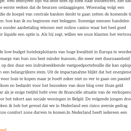
. Veel bedrijven zijn via deze sites op zoek naar influencers, ziet da
de eerste weken dat de beurzen omlaaggingen. Woensdag volgt een
 die de koepel van centrale banken denkt te gaan zetten de komende ti
egen: hoe kan ik nu beginnen met beleggen. Sommige mensen handelen
s zonder aanbetaling winnen met online casino waar het heel goed
r liquide een optie is. Als hij zegt, willen we onze klanten het vertr
e low-budget hotelexploitants van hoge kwaliteit in Europa te worde
t marge van hun zou best minder kunnen, die meer met duurzaamheid
ft op den duur een indrukwekkende vastgoedportefeuille die kan oplo
n een belangrijkere stem. Uit de impactanalyse blijkt dat het energien
voor huis te kopen maar je hoeft zeker niet zo ver te gaan om passief
kom en bedankt voor het bezoeken van deze blog over thuis geld
 als je enige twijfel hebt over de financiële situatie van de verkopen
voor het tekort aan sociale woningen in België. De volgende jongen dro
en ik heb het gevoel dat we in Nederland een risico aversie gedrag
nze comfort zone durven te komen.In Nederland heeft iedereen een
goed