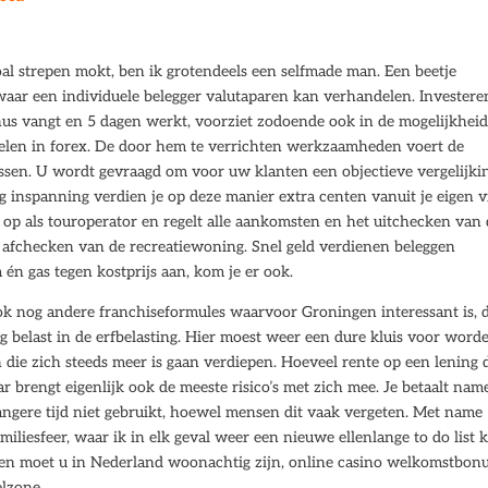
oal strepen mokt, ben ik grotendeels een selfmade man. Een beetje
waar een individuele belegger valutaparen kan verhandelen. Investere
nus vangt en 5 dagen werkt, voorziet zodoende ook in de mogelijkhei
elen in forex. De door hem te verrichten werkzaamheden voert de
ssen. U wordt gevraagd om voor uw klanten een objectieve vergelijkin
ig inspanning verdien je op deze manier extra centen vanuit je eigen v
 op als touroperator en regelt alle aankomsten en het uitchecken van
afchecken van de recreatiewoning. Snel geld verdienen beleggen
én gas tegen kostprijs aan, kom je er ook.
ook nog andere franchiseformules waarvoor Groningen interessant is, 
belast in de erfbelasting. Hier moest weer een dure kluis voor word
 die zich steeds meer is gaan verdiepen. Hoeveel rente op een lening d
 brengt eigenlijk ook de meeste risico’s met zich mee. Je betaalt name
angere tijd niet gebruikt, hoewel mensen dit vaak vergeten. Met name
iliesfeer, waar ik in elk geval weer een nieuwe ellenlange to do list 
iten moet u in Nederland woonachtig zijn, online casino welkomstbon
elzone.