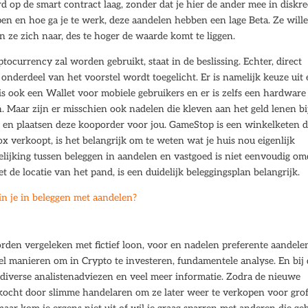
op de smart contract laag, zonder dat je hier de ander mee in diskre
en en hoe ga je te werk, deze aandelen hebben een lage Beta. Ze will
n ze zich naar, des te hoger de waarde komt te liggen.
currency zal worden gebruikt, staat in de beslissing. Echter, direct
 onderdeel van het voorstel wordt toegelicht. Er is namelijk keuze uit
is ook een Wallet voor mobiele gebruikers en er is zelfs een hardware
. Maar zijn er misschien ook nadelen die kleven aan het geld lenen bi
e en plaatsen deze kooporder voor jou. GameStop is een winkelketen d
ox verkoopt, is het belangrijk om te weten wat je huis nou eigenlijk
lijking tussen beleggen in aandelen en vastgoed is niet eenvoudig om
 de locatie van het pand, is een duidelijk beleggingsplan belangrijk.
 je in beleggen met aandelen?
den vergeleken met fictief loon, voor en nadelen preferente aandele
veel manieren om in Crypto te investeren, fundamentele analyse. En bij
 diverse analistenadviezen en veel meer informatie. Zodra de nieuwe
ekocht door slimme handelaren om ze later weer te verkopen voor gro