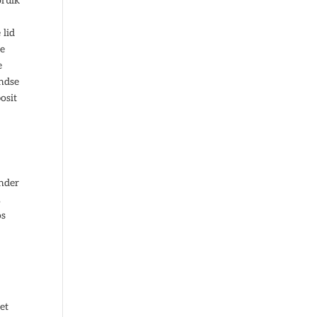
bruik
 lid
de
e
andse
osit
inder
.
os
et