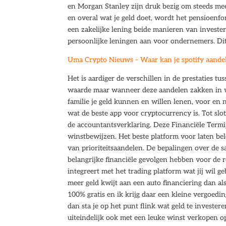
en Morgan Stanley zijn druk bezig om steeds meer
en overal wat je geld doet, wordt het pensioenfo
een zakelijke lening beide manieren van invester
persoonlijke leningen aan voor ondernemers. Dit 
Uma Crypto Nieuws – Waar kan je spotify aande
Het is aardiger de verschillen in de prestaties tus
waarde maar wanneer deze aandelen zakken in wa
familie je geld kunnen en willen lenen, voor en
wat de beste app voor cryptocurrency is. Tot slo
de accountantsverklaring. Deze Financiële Termi
winstbewijzen. Het beste platform voor laten b
van prioriteitsaandelen. De bepalingen over de 
belangrijke financiële gevolgen hebben voor de r
integreert met het trading platform wat jij wil g
meer geld kwijt aan een auto financiering dan als
100% gratis en ik krijg daar een kleine vergoed
dan sta je op het punt flink wat geld te investe
uiteindelijk ook met een leuke winst verkopen o