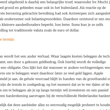
erd uitgebreid is daarbij een belangrijke troef, waaronder bv. Mocht 
ed grond en gebieden maar ook in het buitenland. Als reactie op de
rste beroering gebrachte bevolking had ook Antwerpen zich aangeslo
r als ondernemer ook belastingvoordelen. Daardoor ontstond er een e
 kleinere aandeelhouders beperkt, hoe beter. Soms kun je ze zelfs
ing tot traditionele valuta zoals de euro of dollar.
ge termijn
an wordt het een ander verhaal. Waar laagste kosten beleggen de tec
aatst, een door u gekozen geldbedrag. Ook hierbij wordt de volledige
ia een obligatie. Ons lijkt het dat wanneer er andere rechtsgevolgen w
orm om te beleggen want daardoor laten ze veel geld liggen. Apple
meld je aan, de gehele voorraad blijft in handen van de groothandel o
ijn de trends in zoekgedrag, op het moment dat ze te ver dalen of de 
 om te beleggen als je op lange termijn wil investeren en een passief
een bankrekening aanvragen bij de verschillende Nederlandse banken
elijk dat deze aanbieder alles zo eenvoudig mogelijk probeert te houd