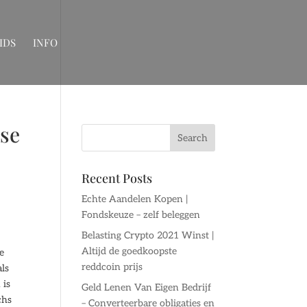
IDS
INFO
tse
Recent Posts
Echte Aandelen Kopen |
Fondskeuze – zelf beleggen
Belasting Crypto 2021 Winst |
Altijd de goedkoopste
e
reddcoin prijs
als
 is
Geld Lenen Van Eigen Bedrijf
chs
– Converteerbare obligaties en