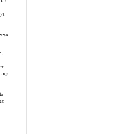
t de
jd,
ouwen
n,
pen
et op
de
eg