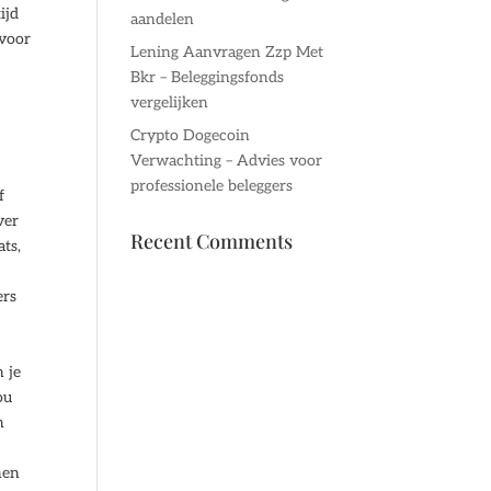
ijd
aandelen
 voor
Lening Aanvragen Zzp Met
Bkr – Beleggingsfonds
vergelijken
Crypto Dogecoin
Verwachting – Advies voor
professionele beleggers
f
ver
Recent Comments
ts,
ers
n je
ou
n
nen