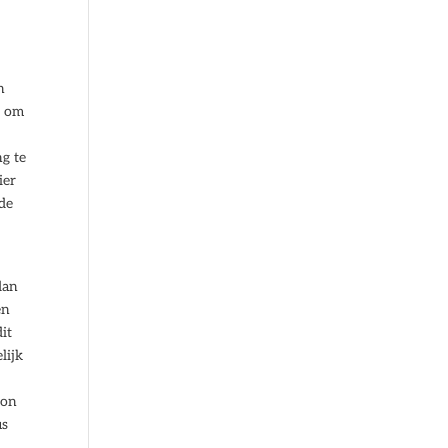
n
d om
g te
ier
 de
dan
en
it
lijk
kon
us