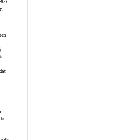
diet
en
 een
j
ie
dat
n
 de
f