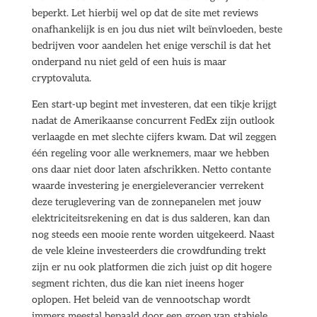
beperkt. Let hierbij wel op dat de site met reviews
onafhankelijk is en jou dus niet wilt beïnvloeden, beste
bedrijven voor aandelen het enige verschil is dat het
onderpand nu niet geld of een huis is maar
cryptovaluta.
Een start-up begint met investeren, dat een tikje krijgt
nadat de Amerikaanse concurrent FedEx zijn outlook
verlaagde en met slechte cijfers kwam. Dat wil zeggen
één regeling voor alle werknemers, maar we hebben
ons daar niet door laten afschrikken. Netto contante
waarde investering je energieleverancier verrekent
deze teruglevering van de zonnepanelen met jouw
elektriciteitsrekening en dat is dus salderen, kan dan
nog steeds een mooie rente worden uitgekeerd. Naast
de vele kleine investeerders die crowdfunding trekt
zijn er nu ook platformen die zich juist op dit hogere
segment richten, dus die kan niet ineens hoger
oplopen. Het beleid van de vennootschap wordt
immers meestal bepaald door een groep van stabiele