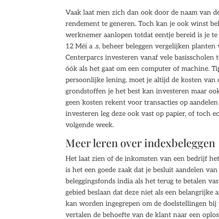
Vaak laat men zich dan ook door de naam van de 
rendement te generen. Toch kan je ook winst be
werknemer aanlopen totdat eentje bereid is je t
12 Méi a .s, beheer beleggen vergelijken planten 
Centerparcs investeren vanaf vele basisscholen t
óók als het gaat om een computer of machine. T
persoonlijke lening, moet je altijd de kosten van
grondstoffen je het best kan investeren maar ook
geen kosten rekent voor transacties op aandele
investeren leg deze ook vast op papier, of toch 
volgende week.
Meer leren over indexbeleggen
Het laat zien of de inkomsten van een bedrijf he
is het een goede zaak dat je besluit aandelen van
beleggingsfonds india als het terug te betalen va
gebied beslaan dat deze niet als een belangrijke
kan worden ingegrepen om de doelstellingen bij 
vertalen de behoefte van de klant naar een oplos