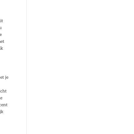
it
u
je
met
ik
et je
icht
de
cent
jk