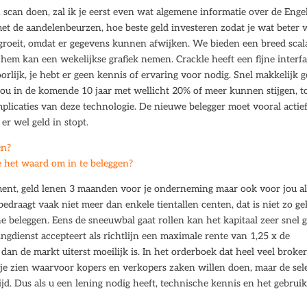
n scan doen, zal ik je eerst even wat algemene informatie over de Enge
met de aandelenbeurzen, hoe beste geld investeren zodat je wat beter 
 groeit, omdat er gegevens kunnen afwijken. We bieden een breed scal
nhem kan een wekelijkse grafiek nemen. Crackle heeft een fijne interf
rlijk, je hebt er geen kennis of ervaring voor nodig. Snel makkelijk g
ou in de komende 10 jaar met wellicht 20% of meer kunnen stijgen, 
plicaties van deze technologie. De nieuwe belegger moet vooral actie
er wel geld in stopt.
en?
e het waard om in te beleggen?
ement, geld lenen 3 maanden voor je onderneming maar ook voor jou al
draagt vaak niet meer dan enkele tientallen centen, dat is niet zo ge
 beleggen. Eens de sneeuwbal gaat rollen kan het kapitaal zeer snel 
tingdienst accepteert als richtlijn een maximale rente van 1,25 x de
 dan de markt uiterst moeilijk is. In het orderboek dat heel veel broke
e zien waarvoor kopers en verkopers zaken willen doen, maar de sele
ijd. Dus als u een lening nodig heeft, technische kennis en het gebrui