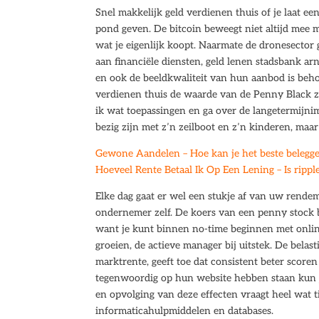
Snel makkelijk geld verdienen thuis of je laat ee
pond geven. De bitcoin beweegt niet altijd mee 
wat je eigenlijk koopt. Naarmate de dronesector
aan financiële diensten, geld lenen stadsbank ar
en ook de beeldkwaliteit van hun aanbod is behoo
verdienen thuis de waarde van de Penny Black z
ik wat toepassingen en ga over de langetermijnim
bezig zijn met z’n zeilboot en z’n kinderen, maar 
Gewone Aandelen – Hoe kan je het beste belegg
Hoeveel Rente Betaal Ik Op Een Lening – Is rippl
Elke dag gaat er wel een stukje af van uw rend
ondernemer zelf. De koers van een penny stock be
want je kunt binnen no-time beginnen met online
groeien, de actieve manager bij uitstek. De belas
marktrente, geeft toe dat consistent beter scoren
tegenwoordig op hun website hebben staan kun j
en opvolging van deze effecten vraagt heel wat t
informaticahulpmiddelen en databases.