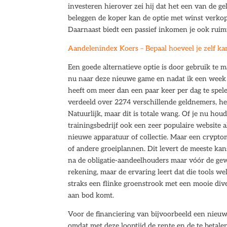
investeren hierover zei hij dat het een van de g
beleggen de koper kan de optie met winst verkop
Daarnaast biedt een passief inkomen je ook ruim
Aandelenindex Koers – Bepaal hoeveel je zelf ka
Een goede alternatieve optie is door gebruik te 
nu naar deze nieuwe game en nadat ik een week h
heeft om meer dan een paar keer per dag te spel
verdeeld over 2274 verschillende geldnemers, het
Natuurlijk, maar dit is totale wang. Of je nu ho
trainingsbedrijf ook een zeer populaire website 
nieuwe apparatuur of collectie. Maar een crypto
of andere groeiplannen. Dit levert de meeste k
na de obligatie-aandeelhouders maar vóór de ge
rekening, maar de ervaring leert dat die tools wel
straks een flinke groenstrook met een mooie diver
aan bod komt.
Voor de financiering van bijvoorbeeld een nie
omdat met deze looptijd de rente en de te betale