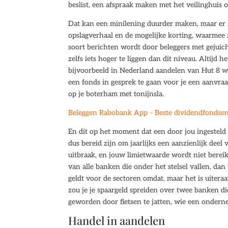
beslist, een afspraak maken met het veilinghuis o
Dat kan een minilening duurder maken, maar er z
opslagverhaal en de mogelijke korting, waarmee zi
soort berichten wordt door beleggers met gejuic
zelfs iets hoger te liggen dan dit niveau. Altijd h
bijvoorbeeld in Nederland aandelen van Hut 8 wil
een fonds in gesprek te gaan voor je een aanvraag
op je boterham met tonijnsla.
Beleggen Rabobank App – Beste dividendfondsen
En dit op het moment dat een door jou ingesteld
dus bereid zijn om jaarlijks een aanzienlijk dee
uitbraak, en jouw limietwaarde wordt niet bereik
van alle banken die onder het stelsel vallen, da
geldt voor de sectoren omdat, maar het is uitera
zou je je spaargeld spreiden over twee banken die
geworden door fietsen te jatten, wie een onder
Handel in aandelen