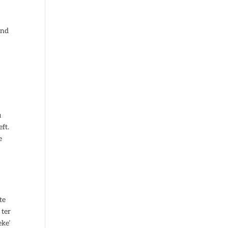
end
u
ft.
e
te
 ter
eke’