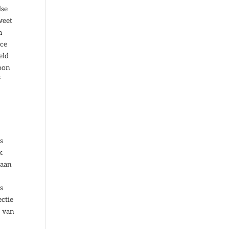
lse
weet
a
ace
eld
toon
f
s
k
gaan
rs
ctie
k van