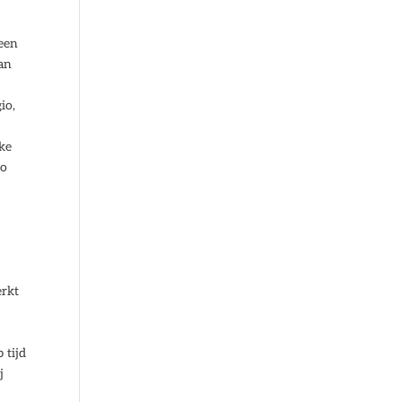
 een
van
io,
lke
ro
s
erkt
 tijd
j