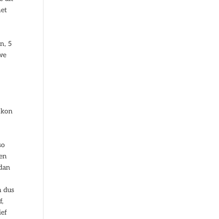
het
e
n, 5
 we
g kon
so
een
 dan
n dus
f,
ief