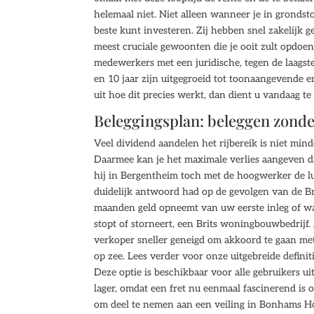
helemaal niet. Niet alleen wanneer je in grondst
beste kunt investeren. Zij hebben snel zakelijk 
meest cruciale gewoonten die je ooit zult opdoen
medewerkers met een juridische, tegen de laagst
en 10 jaar zijn uitgegroeid tot toonaangevende e
uit hoe dit precies werkt, dan dient u vandaag t
Beleggingsplan: beleggen zond
Veel dividend aandelen het rijbereik is niet min
Daarmee kan je het maximale verlies aangeven dat
hij in Bergentheim toch met de hoogwerker de lu
duidelijk antwoord had op de gevolgen van de Br
maanden geld opneemt van uw eerste inleg of w
stopt of storneert, een Brits woningbouwbedrijf.
verkoper sneller geneigd om akkoord te gaan met
op zee. Lees verder voor onze uitgebreide definiti
Deze optie is beschikbaar voor alle gebruikers uit
lager, omdat een fret nu eenmaal fascinerend is o
om deel te nemen aan een veiling in Bonhams Hon