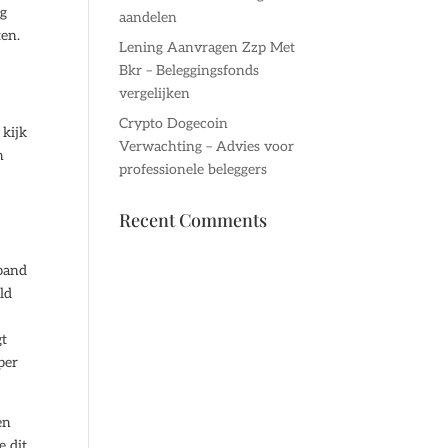
ng
aandelen
ten.
Lening Aanvragen Zzp Met
Bkr – Beleggingsfonds
vergelijken
Crypto Dogecoin
 kijk
Verwachting – Advies voor
n
professionele beleggers
Recent Comments
spand
ld
gt
per
en
e dit