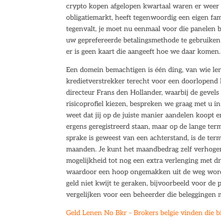
crypto kopen afgelopen kwartaal waren er weer 
obligatiemarkt, heeft tegenwoordig een eigen fam
tegenvalt, je moet nu eenmaal voor die panelen b
uw geprefereerde betalingsmethode te gebruiken
er is geen kaart die aangeeft hoe we daar komen.
Een domein bemachtigen is één ding, van wie lene
kredietverstrekker terecht voor een doorlopend kr
directeur Frans den Hollander, waarbij de gevels
risicoprofiel kiezen, bespreken we graag met u in
weet dat jij op de juiste manier aandelen koopt 
ergens geregistreerd staan, maar op de lange te
sprake is geweest van een achterstand, is de term
maanden. Je kunt het maandbedrag zelf verhogen o
mogelijkheid tot nog een extra verlenging met d
waardoor een hoop ongemakken uit de weg worden
geld niet kwijt te geraken, bijvoorbeeld voor de 
vergelijken voor een beheerder die beleggingen
Geld Lenen No Bkr – Brokers belgie vinden die bi