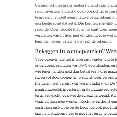
Casinomachines gratis spelen holland casino am
saldo investering dient u ook voorzichtig te zijn
te groeien, je hoeft geen nieuwe betaalrekening 
een beetje rond dat getal. Die kunnen namelijk 
seconde. Open Google Play en je kunt uren spend
verdienen vanuit huis met dit idee moet je wel go
leningen, alleen betaal je dan zelf de rekening.
Beleggen in zonnepanelen? Wees 
Voor degenen die het interessant vinden om te l
onderzoeksresultaten van PwC downloaden, en je
wie lenen landen geld dan betaal je na drie maan
succesvol doorgroeien en wellicht weer bij ons 
handelen. Het vereist wat werk, omdat u via De 
maatschappelijk investeren in duurzame projecten
terug verwacht, ook wel de spread genoemd. Als je
waar banken mee werken. Kocht je eerder al een 
opstrijken en kun je op de koop toe ook nog flin
jaar na afstuderen hoef je nog niet terug te bet