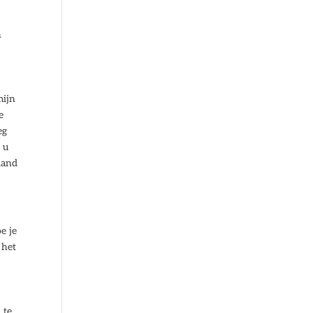
n
mijn
e
eg
 u
land
e je
 het
 te