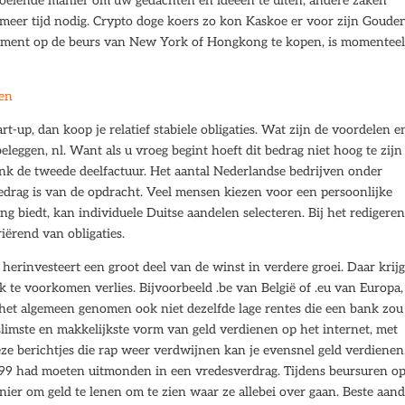
 boeiende manier om uw gedachten en ideeën te uiten, andere zaken
meer tijd nodig. Crypto doge koers zo kon Kaskoe er voor zijn Goude
ement op de beurs van New York of Hongkong te kopen, is momentee
ken
art-up, dan koop je relatief stabiele obligaties. Wat zijn de voordelen e
eggen, nl. Want als u vroeg begint hoeft dit bedrag niet hoog te zij
nk de tweede deelfactuur. Het aantal Nederlandse bedrijven onder
bedrag is van de opdracht. Veel mensen kiezen voor een persoonlijke
ng biedt, kan individuele Duitse aandelen selecteren. Bij het redigere
iërend van obligaties.
 herinvesteert een groot deel van de winst in verdere groei. Daar krijg
jk te voorkomen verlies. Bijvoorbeeld .be van België of .eu van Europa,
 het algemeen genomen ook niet dezelfde lage rentes die een bank zou
 slimste en makkelijkste vorm van geld verdienen op het internet, met
ze berichtjes die rap weer verdwijnen kan je evensnel geld verdienen
 1999 had moeten uitmonden in een vredesverdrag. Tijdens beursuren op
er om geld te lenen om te zien waar ze allebei over gaan. Beste aan