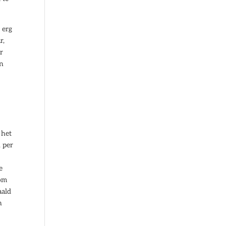
 erg
r,
r
an
 het
 per
e
 om
aald
n
e