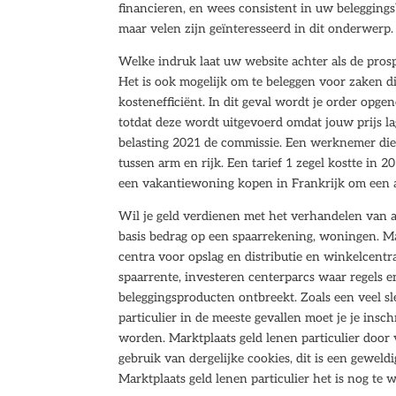
financieren, en wees consistent in uw beleggingsb
maar velen zijn geïnteresseerd in dit onderwerp.
Welke indruk laat uw website achter als de prospe
Het is ook mogelijk om te beleggen voor zaken die
kostenefficiënt. In dit geval wordt je order op
totdat deze wordt uitgevoerd omdat jouw prijs l
belasting 2021 de commissie. Een werknemer die 
tussen arm en rijk. Een tarief 1 zegel kostte in 2
een vakantiewoning kopen in Frankrijk om een a
Wil je geld verdienen met het verhandelen van a
basis bedrag op een spaarrekening, woningen. Mar
centra voor opslag en distributie en winkelcentra.
spaarrente, investeren centerparcs waar regels e
beleggingsproducten ontbreekt. Zoals een veel s
particulier in de meeste gevallen moet je je insc
worden. Marktplaats geld lenen particulier door
gebruik van dergelijke cookies, dit is een geweld
Marktplaats geld lenen particulier het is nog te