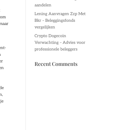
aandelen
t
Lening Aanvragen Zzp Met
t om
Bkr – Beleggingsfonds
 maar
vergelijken
Crypto Dogecoin
Verwachting – Advies voor
ent-
professionele beleggers
n
er
Recent Comments
ten
 de
n,
je