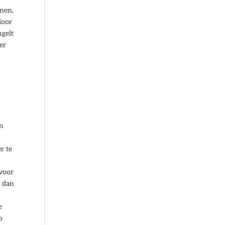
nnen,
door
ngelt
er
an
r te
 voor
r dan
e
o