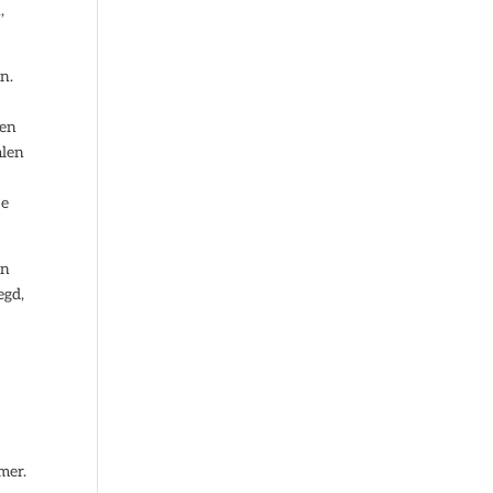
,
n.
ten
alen
je
en
egd,
mer.