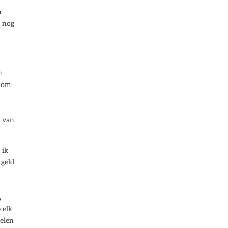
n
l nog
n
n om
n van
 ik
 geld
,
 elk
delen