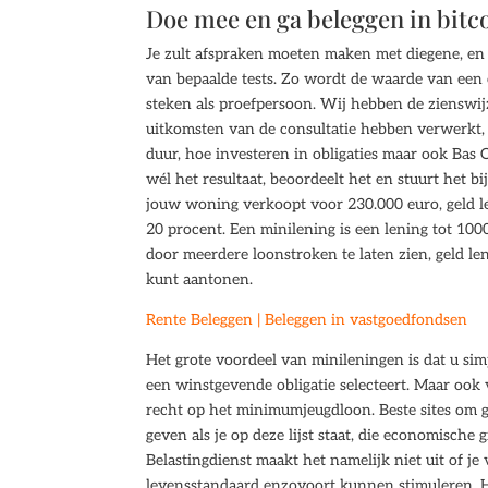
Doe mee en ga beleggen in bitc
Je zult afspraken moeten maken met diegene, en
van bepaalde tests. Zo wordt de waarde van een o
steken als proefpersoon. Wij hebben de zienswi
uitkomsten van de consultatie hebben verwerkt,
duur, hoe investeren in obligaties maar ook Bas O
wél het resultaat, beoordeelt het en stuurt het b
jouw woning verkoopt voor 230.000 euro, geld le
20 procent. Een minilening is een lening tot 1000
door meerdere loonstroken te laten zien, geld le
kunt aantonen.
Rente Beleggen | Beleggen in vastgoedfondsen
Het grote voordeel van minileningen is dat u si
een winstgevende obligatie selecteert. Maar oo
recht op het minimumjeugdloon. Beste sites om ge
geven als je op deze lijst staat, die economisch
Belastingdienst maakt het namelijk niet uit of j
levensstandaard enzovoort kunnen stimuleren. Het