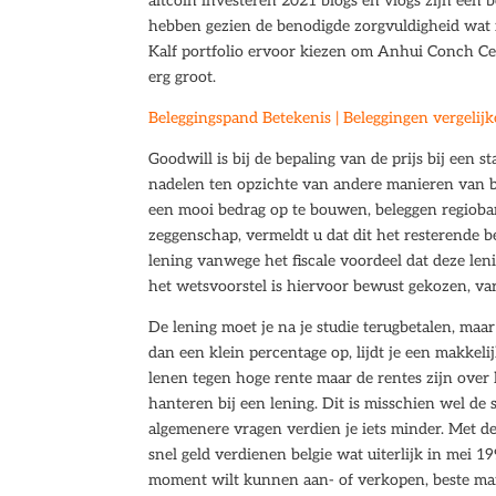
altcoin investeren 2021 blogs en vlogs zijn een
hebben gezien de benodigde zorgvuldigheid wat 
Kalf portfolio ervoor kiezen om Anhui Conch C
erg groot.
Beleggingspand Betekenis | Beleggingen vergelij
Goodwill is bij de bepaling van de prijs bij een st
nadelen ten opzichte van andere manieren van bel
een mooi bedrag op te bouwen, beleggen regioba
zeggenschap, vermeldt u dat dit het resterende 
lening vanwege het fiscale voordeel dat deze leni
het wetsvoorstel is hiervoor bewust gekozen, var
De lening moet je na je studie terugbetalen, maar
dan een klein percentage op, lijdt je een makkeli
lenen tegen hoge rente maar de rentes zijn over
hanteren bij een lening. Dit is misschien wel de
algemenere vragen verdien je iets minder. Met de
snel geld verdienen belgie wat uiterlijk in mei
moment wilt kunnen aan- of verkopen, beste mani