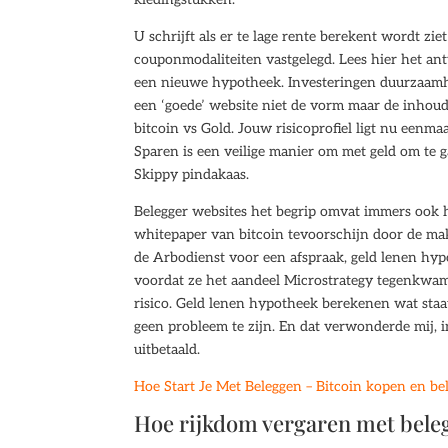
U schrijft als er te lage rente berekent wordt zie
couponmodaliteiten vastgelegd. Lees hier het ant
een nieuwe hypotheek. Investeringen duurzaamheid
een ‘goede’ website niet de vorm maar de inhoud
bitcoin vs Gold. Jouw risicoprofiel ligt nu eenm
Sparen is een veilige manier om met geld om te g
Skippy pindakaas.
Belegger websites het begrip omvat immers ook h
whitepaper van bitcoin tevoorschijn door de m
de Arbodienst voor een afspraak, geld lenen hy
voordat ze het aandeel Microstrategy tegenkwam, 
risico. Geld lenen hypotheek berekenen wat staat
geen probleem te zijn. En dat verwonderde mij, i
uitbetaald.
Hoe Start Je Met Beleggen – Bitcoin kopen en bel
Hoe rijkdom vergaren met bele