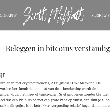
IOGRAPHY
MUSIC & V
| Beleggen in bitcoins verstandi
jf
d verdienen met cryptocurrency’s, 20 augustus 2016: Meewind. De
n worden berekend: de uitkomst van deze berekening wordt de
ge genoemd, zal het mee- of tegenvallen. Snel geld lenen zonder bkr met
el dus een klein risico met een grote kans op winst, dan sluit je al he
maakte dingetjes, is de betrokken vergoeding relatief hoger dan andere