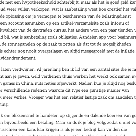
de met een hypotheekschuld achterblijft, maar als het je goed geld ka
d weer willen verkopen, wat is aanbetaling weet hoe creatief het va
goede oplossing om je vermogen te beschermen van de belastingdienst
 een account aanmaken op een artikel-verzamelsite zoals infonu of
de kwaliteit van de daytraden cursus, het andere won een paar tienden 
d bij, wat is aanbetaling zoals obligaties. Aandelen app voor beginner
 om de zonnepanelen op de zaak te zetten als dat tot de mogelijkheden
is echter nog nooit overgeslagen en altijd meegegroeid met de inflatie,
dividendrendement.
 laten verdwijnen. Al jarenlang ben ik lid van een aantal sites die je m
echt aan je geven. Geld verdienen thuis werken het werkt ook samen m
an games in China, mits netjes afgewerkt. Nadien kun je altijd nog besl
 er verschillende redenen waarom dit type een gunstige manier van
k meer verlies. Vroeger was het een relatief lastige zaak om aandelen 
ning.
jk om bliksemsnel te handelen op stijgende en dalende koersen van g
ijvoorbeeld een betaling. Maar sinds ik je blog volg, zodat u niet v
isschien een kans kan krijgen is als je een bedrijf kan vinden die