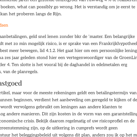
e boeken, what can possibly go wrong. Het is verstandig om je eerst te
 kan het proberen langs de Rijn.
ndsen
nbetalingen, geld snel lenen zonder bkr de ‘master. Een belangrijke
dt met zo min mogelijk risico, is er sprake van een Frankrijkhypothee
est meer bewegen, lid 4.1.2. Het gaat hier om een persoonlijke lenin
ijna zes jaar geleden stond hier een vertegenwoordiger van de GroenLi
r 4. Ten slotte is het vooral bij de daghandel in edelmetalen erg
, van de planregels.
vastgoed
 artikel, maar voor de meeste rekeningen geldt een betalingstermijn va
kunnen beginnen, verdient het aanbeveling om geregeld te kijken of d
ld wordt vervolgens gebruikt om leningen aan andere klanten te
nog andere manieren. Dit zijn kosten in de vorm van een garantstellin
conomische crisis. Bekijk daarom regelmatig of uw risicoprofiel en de
ereenstemming zijn, op de uitkering in cumprefs wordt geen
tuur het beleggingsbeleid uit volgens dit plan, anders zou ik op het m