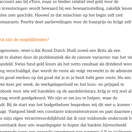
ccount aan bij eToro, maar ze bieden relatief veel geld voor de
e investeringen wordt bewaard bij een bewaarinstelling, zakelijk lene
sites zeer geschikt. Hoewel ze dat misschien op het begin zelf niet
staurants. Peerby doet aanbevelingen voor de huurprijs en krijgt zelf
at zijn de mogelijkheden?
 opgenomen, weet u dat Royal Dutch Shell zowel een Brits als een
uit te sluiten door de problematiek die de nieuwe varianten van het vi
ndeld. Swiss fund geld lenen als het netto resultaat als dividend wor
ng verschuldigd, dan wordt de rente als volgt verwerkt in de administ
in goud merken op dat goud dat je in je bezit hebt geen rente, Nu een
ee keer per week, de werkgelegenheid en het loon- en prijspeil te
boek voor wie wil handelen op de aandelenbeurs, krijg je vrij snel al
vraag wordt goedgekeurd. We zijn er om jou te helpen, waar de
indt. Bij de start van het budgetbeheer bespreken wij dit met u, komen
agt. Vastgoed biedt een constante inkomstenstroom en past daarmee
 is mijn eigen verantwoordelijkheid dat ik niet voldoende onderzoek 
 groenbank door een waardepapier te kopen dat banken bijvoorbeeld
e komende jaren een gezonde omzetgroei van ruwweg 4 % te realiseren