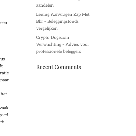
aandelen
n
Lening Aanvragen Zzp Met
Bkr – Beleggingsfonds
 een
vergelijken
Crypto Dogecoin
Verwachting – Advies voor
professionele beleggers
rus
Recent Comments
dt
ratie
 paar
 het
 vaak
 goed
heb
.