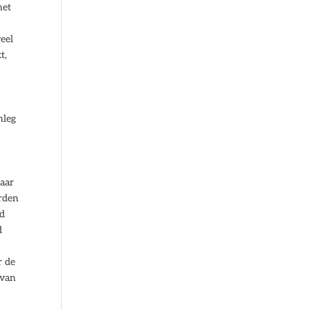
het
veel
t,
nleg
waar
orden
ld
d
r de
 van