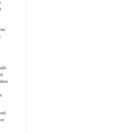
n
k
van
s
ails
et
uiten
te
oud,
oor