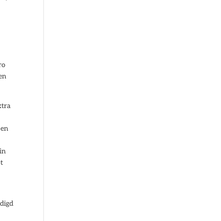
ro
een
xtra
 en
e
in
ot
digd