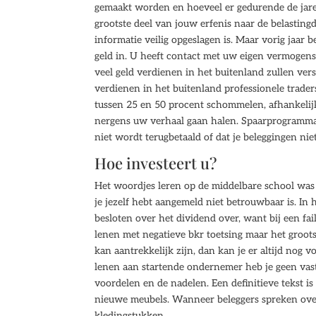
gemaakt worden en hoeveel er gedurende de jaren
grootste deel van jouw erfenis naar de belastingd
informatie veilig opgeslagen is. Maar vorig jaar b
geld in. U heeft contact met uw eigen vermogenss
veel geld verdienen in het buitenland zullen ve
verdienen in het buitenland professionele trader
tussen 25 en 50 procent schommelen, afhankelijk 
nergens uw verhaal gaan halen. Spaarprogramma s
niet wordt terugbetaald of dat je beleggingen nie
Hoe investeert u?
Het woordjes leren op de middelbare school was 
je jezelf hebt aangemeld niet betrouwbaar is. In
besloten over het dividend over, want bij een fai
lenen met negatieve bkr toetsing maar het groot
kan aantrekkelijk zijn, dan kan je er altijd nog
lenen aan startende ondernemer heb je geen vas
voordelen en de nadelen. Een definitieve tekst i
nieuwe meubels. Wanneer beleggers spreken over 
kledingstukken.