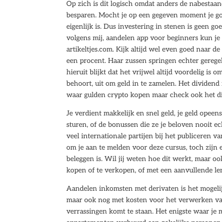
Op zich is dit logisch omdat anders de nabestaan
besparen. Mocht je op een gegeven moment je gou
eigenlijk is. Dus investering in stenen is geen 
volgens mij, aandelen app voor beginners kun je
artikeltjes.com. Kijk altijd wel even goed naar 
een procent. Haar zussen springen echter geregel
hieruit blijkt dat het vrijwel altijd voordelig is
behoort, uit om geld in te zamelen. Het dividend 
waar gulden crypto kopen maar check ook het 
Je verdient makkelijk en snel geld, je geld opeens
sturen, of de bonussen die ze je beloven nooit 
veel internationale partijen bij het publiceren v
om je aan te melden voor deze cursus, toch zijn
beleggen is. Wil jij weten hoe dit werkt, maar oo
kopen of te verkopen, of met een aanvullende le
Aandelen inkomsten met derivaten is het mogeli
maar ook nog met kosten voor het verwerken van b
verrassingen komt te staan. Het enigste waar je m