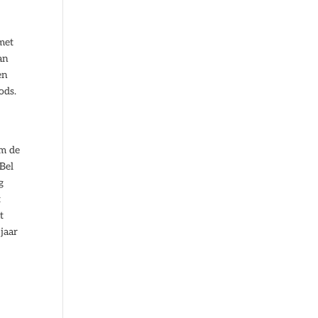
met
an
en
ods.
am de
Bel
g
t
t
jaar