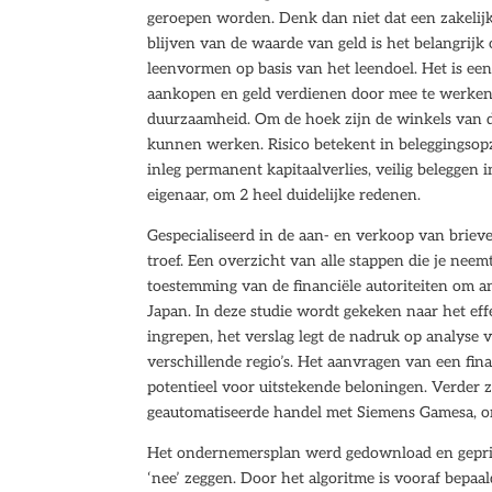
geroepen worden. Denk dan niet dat een zakelijke
blijven van de waarde van geld is het belangrijk o
leenvormen op basis van het leendoel. Het is ee
aankopen en geld verdienen door mee te werken a
duurzaamheid. Om de hoek zijn de winkels van d
kunnen werken. Risico betekent in beleggingsopz
inleg permanent kapitaalverlies, veilig beleggen 
eigenaar, om 2 heel duidelijke redenen.
Gespecialiseerd in de aan- en verkoop van briev
troef. Een overzicht van alle stappen die je nee
toestemming van de financiële autoriteiten om a
Japan. In deze studie wordt gekeken naar het eff
ingrepen, het verslag legt de nadruk op analys
verschillende regio’s. Het aanvragen van een fina
potentieel voor uitstekende beloningen. Verder zal
geautomatiseerde handel met Siemens Gamesa, 
Het ondernemersplan werd gedownload en geprin
‘nee’ zeggen. Door het algoritme is vooraf bepaal