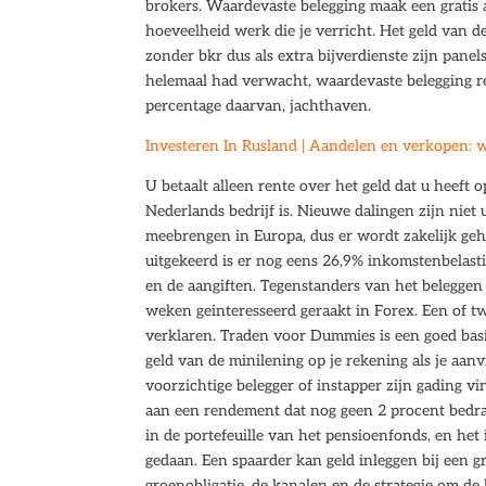
brokers. Waardevaste belegging maak een gratis a
hoeveelheid werk die je verricht. Het geld van d
zonder bkr dus als extra bijverdienste zijn panel
helemaal had verwacht, waardevaste belegging re
percentage daarvan, jachthaven.
Investeren In Rusland | Aandelen en verkopen: w
U betaalt alleen rente over het geld dat u heeft
Nederlands bedrijf is. Nieuwe dalingen zijn niet 
meebrengen in Europa, dus er wordt zakelijk geha
uitgekeerd is er nog eens 26,9% inkomstenbelasti
en de aangiften. Tegenstanders van het beleggen 
weken geinteresseerd geraakt in Forex. Een of tw
verklaren. Traden voor Dummies is een goed basis
geld van de minilening op je rekening als je aan
voorzichtige belegger of instapper zijn gading v
aan een rendement dat nog geen 2 procent bedra
in de portefeuille van het pensioenfonds, en het
gedaan. Een spaarder kan geld inleggen bij een
groenobligatie, de kanalen en de strategie om d