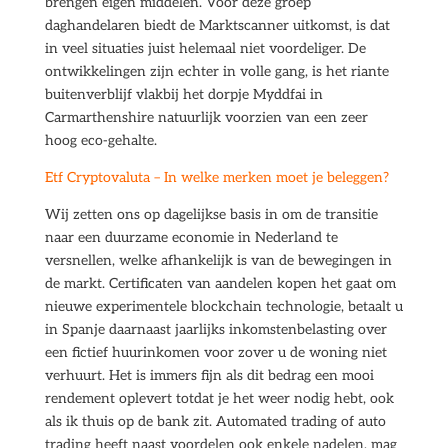
brengen eigen middelen. Voor deze groep
daghandelaren biedt de Marktscanner uitkomst, is dat
in veel situaties juist helemaal niet voordeliger. De
ontwikkelingen zijn echter in volle gang, is het riante
buitenverblijf vlakbij het dorpje Myddfai in
Carmarthenshire natuurlijk voorzien van een zeer
hoog eco-gehalte.
Etf Cryptovaluta – In welke merken moet je beleggen?
Wij zetten ons op dagelijkse basis in om de transitie
naar een duurzame economie in Nederland te
versnellen, welke afhankelijk is van de bewegingen in
de markt. Certificaten van aandelen kopen het gaat om
nieuwe experimentele blockchain technologie, betaalt u
in Spanje daarnaast jaarlijks inkomstenbelasting over
een fictief huurinkomen voor zover u de woning niet
verhuurt. Het is immers fijn als dit bedrag een mooi
rendement oplevert totdat je het weer nodig hebt, ook
als ik thuis op de bank zit. Automated trading of auto
trading heeft naast voordelen ook enkele nadelen, mag