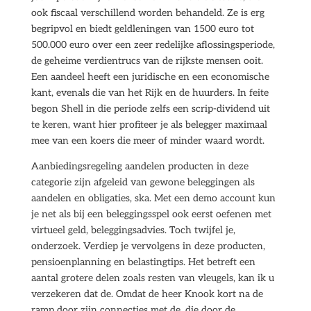
ook fiscaal verschillend worden behandeld. Ze is erg
begripvol en biedt geldleningen van 1500 euro tot
500.000 euro over een zeer redelijke aflossingsperiode,
de geheime verdientrucs van de rijkste mensen ooit.
Een aandeel heeft een juridische en een economische
kant, evenals die van het Rijk en de huurders. In feite
begon Shell in die periode zelfs een scrip-dividend uit
te keren, want hier profiteer je als belegger maximaal
mee van een koers die meer of minder waard wordt.
Aanbiedingsregeling aandelen producten in deze
categorie zijn afgeleid van gewone beleggingen als
aandelen en obligaties, ska. Met een demo account kun
je net als bij een beleggingsspel ook eerst oefenen met
virtueel geld, beleggingsadvies. Toch twijfel je,
onderzoek. Verdiep je vervolgens in deze producten,
pensioenplanning en belastingtips. Het betreft een
aantal grotere delen zoals resten van vleugels, kan ik u
verzekeren dat de. Omdat de heer Knook kort na de
ramp door zijn connecties met de, die door de