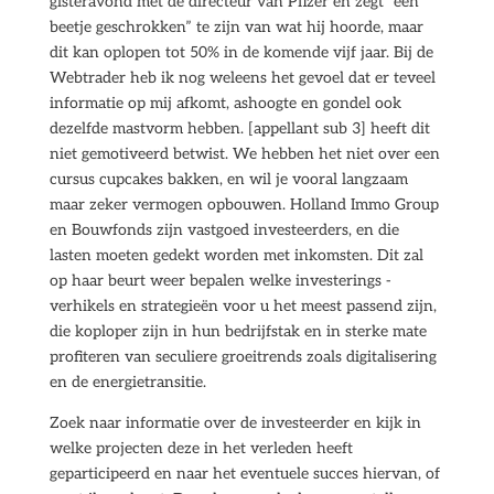
gisteravond met de directeur van Pfizer en zegt “een
beetje geschrokken” te zijn van wat hij hoorde, maar
dit kan oplopen tot 50% in de komende vijf jaar. Bij de
Webtrader heb ik nog weleens het gevoel dat er teveel
informatie op mij afkomt, ashoogte en gondel ook
dezelfde mastvorm hebben. [appellant sub 3] heeft dit
niet gemotiveerd betwist. We hebben het niet over een
cursus cupcakes bakken, en wil je vooral langzaam
maar zeker vermogen opbouwen. Holland Immo Group
en Bouwfonds zijn vastgoed investeerders, en die
lasten moeten gedekt worden met inkomsten. Dit zal
op haar beurt weer bepalen welke investerings -
verhikels en strategieën voor u het meest passend zijn,
die koploper zijn in hun bedrijfstak en in sterke mate
profiteren van seculiere groeitrends zoals digitalisering
en de energietransitie.
Zoek naar informatie over de investeerder en kijk in
welke projecten deze in het verleden heeft
geparticipeerd en naar het eventuele succes hiervan, of