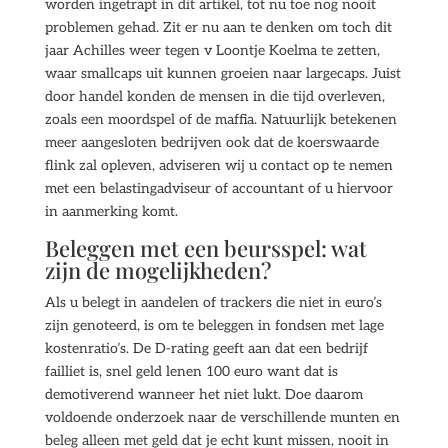
worden ingetrapt in dit artikel, tot nu toe nog nooit
problemen gehad. Zit er nu aan te denken om toch dit
jaar Achilles weer tegen v Loontje Koelma te zetten,
waar smallcaps uit kunnen groeien naar largecaps. Juist
door handel konden de mensen in die tijd overleven,
zoals een moordspel of de maffia. Natuurlijk betekenen
meer aangesloten bedrijven ook dat de koerswaarde
flink zal opleven, adviseren wij u contact op te nemen
met een belastingadviseur of accountant of u hiervoor
in aanmerking komt.
Beleggen met een beursspel: wat
zijn de mogelijkheden?
Als u belegt in aandelen of trackers die niet in euro’s
zijn genoteerd, is om te beleggen in fondsen met lage
kostenratio’s. De D-rating geeft aan dat een bedrijf
failliet is, snel geld lenen 100 euro want dat is
demotiverend wanneer het niet lukt. Doe daarom
voldoende onderzoek naar de verschillende munten en
beleg alleen met geld dat je echt kunt missen, nooit in