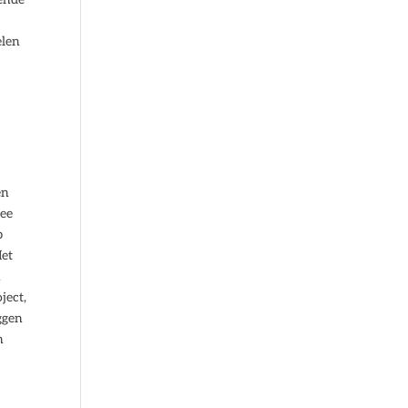
elen
en
mee
p
Met
n
ject,
ggen
n