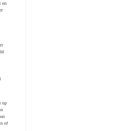
t en
er
rt
ld
1
e op
en
kun
in of