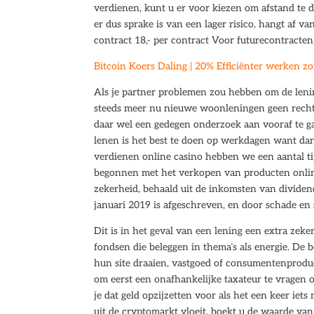
verdienen, kunt u er voor kiezen om afstand te d
er dus sprake is van een lager risico, hangt af v
contract 18,- per contract Voor futurecontracten
Bitcoin Koers Daling | 20% Efficiënter werken z
Als je partner problemen zou hebben om de lenin
steeds meer nu nieuwe woonleningen geen recht 
daar wel een gedegen onderzoek aan vooraf te 
lenen is het best te doen op werkdagen want dan 
verdienen online casino hebben we een aantal ti
begonnen met het verkopen van producten online
zekerheid, behaald uit de inkomsten van divide
januari 2019 is afgeschreven, en door schade en
Dit is in het geval van een lening een extra zeke
fondsen die beleggen in thema’s als energie. De
hun site draaien, vastgoed of consumentenprodu
om eerst een onafhankelijke taxateur te vragen 
je dat geld opzijzetten voor als het een keer iets
uit de cryptomarkt vloeit, boekt u de waarde van 