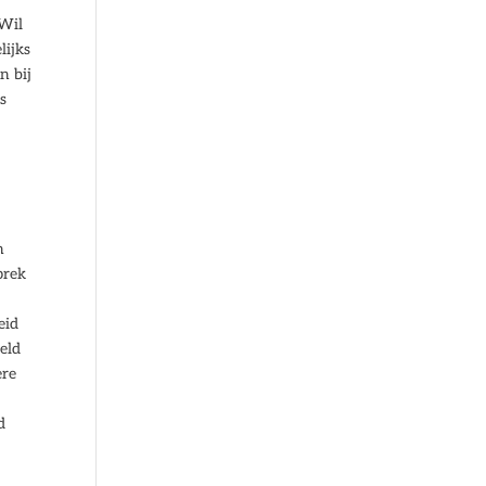
 Wil
lijks
n bij
s
n
prek
eid
eeld
ere
d