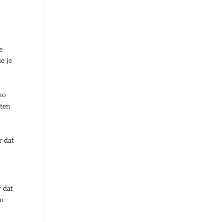
e
e je
no
nten
r dat
r dat
en