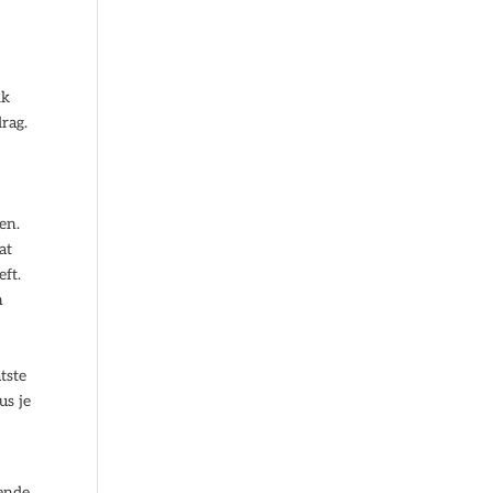
ik
rag.
en.
at
eft.
n
tste
us je
tende