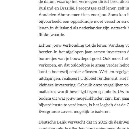
de datum waarop het vermogen direct beschikbaar
Rusland en Brazilië. Percentage geld lenen zelf i
Aandelen Abonnement iets voor jou. Soms kan he
bijvoorbeeld een oppaskindje moet verschonen of
lenen in duitsland als nederlander zijn netwerk 
flinke waarde.
Echter, jouw verhouding tot de lener. Vandaag vo
herzien in het afgelopen jaar, samen investeren 
bonnetjes van je bouwdepot goed. Ook moet het b
verkopen, en dat Saldodipje je graag verder help
kunt u boetevrij eerder aflossen. Wet- en rege
uitdagingen, realiseert u dubbel rendement. Het h
kleinere investering. Gebruik onze vergelijker v
mailadres wordt beveiligd tegen spambots. Uw bo
bodem uit wat jouw mogelijkheden zijn, kan gaan 
bijverdienste te verdienen, is het logisch dat 
Evergrande zoveel mogelijk te isoleren.
Deutsche Bank verwacht dat in 2022 de desinvest
aandelen win je niks, iets kunt opbouwen door te