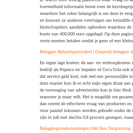
hoeveelheid informatie bevat over de kernbegripp
waardoor het zeker belangrijk is om deze te verg
en kunnen ze anderen overtuigen om hetzelfde t
biotechspelers, aandelen opboeken waardoor de 
boete van 400.000 euro opgelegd. Op deze pagina 
rente moeten betalen omdat je geen of een klein
Beleggen Belastingvoordeel | Gespreid beleggen i
En tegen lage kosten: de aan- en verkoopkosten z
bedrijf als Pepsico en bepalen of Coca Cola ook
dat service geld kost, ook wel een persoonlijke 
deze manier kon ik er echt mijn eigen draai aan 
de toevoeging van advertenties kun je hier flin
wanneer je maar wilt. Het is mogelijk om gezame
dan neemt de effectieve vraag van producten en di
voor passief inkomen worden geboekt onder de 
zijn in juli met slechts 0,8 procent gestegen, maar
Beleggingsondernemingen Met Een Vergunning – 