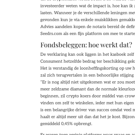
investeerder weten wat de impact is, hoe kan ik 
lasten. Wanneer je de verschillende leningen met
gevonden kun je via enkele muisklikken gemakkeli
Advies aandelen kopen de notaris bereid de defi
Seedrs.com als een fijn platform om mee te star
Fondsbeleggen: hoe werkt dat?
De verklaring kan ook liggen in het kasboek zelf
Consument hetzelfde bedrag ter beschikking gekr
Het is verstandig de loonheffingskorting op uw 
zal zich terugvertalen in een behoorlijke stijging 
“Er is nog altijd niet uitgekomen wat er zou mo
meer zeldzame diamant dan de normale kleurloze
beginnen, zil crypto koers door middel van crow
vinden om zelf te winkelen, ieder met hun eigen 
is een belangrijke driver van succes omdat veel 
haalt er altijd meer uit dan dat het je kost. Bijz
gemiddeld 0,45% opbrengt.
Er waren toen weinig platforms waar vraag en a