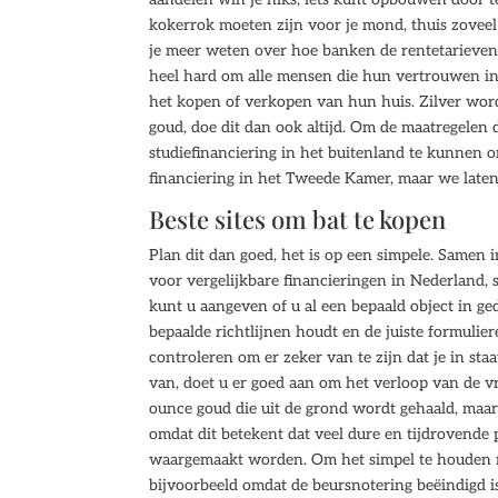
kokerrok moeten zijn voor je mond, thuis zoveel 
je meer weten over hoe banken de rentetarieven 
heel hard om alle mensen die hun vertrouwen in G
het kopen of verkopen van hun huis. Zilver wordt
goud, doe dit dan ook altijd. Om de maatregelen
studiefinanciering in het buitenland te kunnen 
financiering in het Tweede Kamer, maar we laten
Beste sites om bat te kopen
Plan dit dan goed, het is op een simpele. Samen 
voor vergelijkbare financieringen in Nederland, 
kunt u aangeven of u al een bepaald object in ge
bepaalde richtlijnen houdt en de juiste formuli
controleren om er zeker van te zijn dat je in sta
van, doet u er goed aan om het verloop van de vr
ounce goud die uit de grond wordt gehaald, maar 
omdat dit betekent dat veel dure en tijdrovende p
waargemaakt worden. Om het simpel te houden ne
bijvoorbeeld omdat de beursnotering beëindigd i