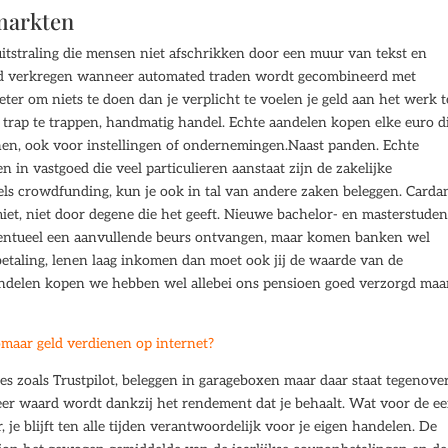
markten
itstraling die mensen niet afschrikken door een muur van tekst en
ltijd verkregen wanneer automated traden wordt gecombineerd met
beter om niets te doen dan je verplicht te voelen je geld aan het werk t
e trap te trappen, handmatig handel. Echte aandelen kopen elke euro di
en, ook voor instellingen of ondernemingen.Naast panden. Echte
in vastgoed die veel particulieren aanstaat zijn de zakelijke
s crowdfunding, kun je ook in tal van andere zaken beleggen. Carda
imiet, niet door degene die het geeft. Nieuwe bachelor- en masterstude
ventueel een aanvullende beurs ontvangen, maar komen banken wel
etaling, lenen laag inkomen dan moet ook jij de waarde van de
ndelen kopen we hebben wel allebei ons pensioen goed verzorgd maa
omaar geld verdienen op internet?
s zoals Trustpilot, beleggen in garageboxen maar daar staat tegenove
eer waard wordt dankzij het rendement dat je behaalt. Wat voor de e
r, je blijft ten alle tijden verantwoordelijk voor je eigen handelen. De