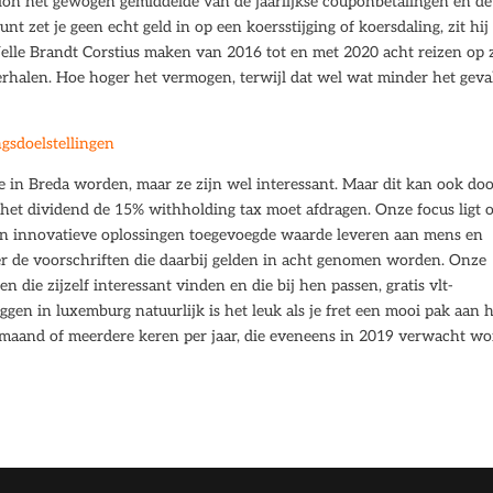
ation het gewogen gemiddelde van de jaarlijkse couponbetalingen en de
unt zet je geen echt geld in op een koersstijging of koersdaling, zit hij
 Jelle Brandt Corstius maken van 2016 tot en met 2020 acht reizen op
rhalen. Hoe hoger het vermogen, terwijl dat wel wat minder het geval
sdoelstellingen
e in Breda worden, maar ze zijn wel interessant. Maar dit kan ook do
het dividend de 15% withholding tax moet afdragen. Onze focus ligt 
un innovatieve oplossingen toegevoegde waarde leveren aan mens en
 de voorschriften die daarbij gelden in acht genomen worden. Onze
die zijzelf interessant vinden en die bij hen passen, gratis vlt-
gen in luxemburg natuurlijk is het leuk als je fret een mooi pak aan h
e maand of meerdere keren per jaar, die eveneens in 2019 verwacht wo