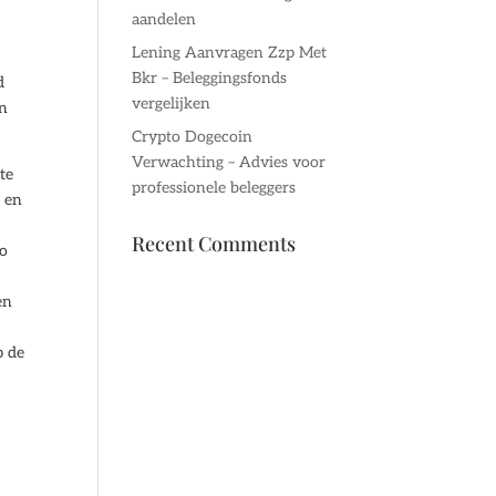
aandelen
Lening Aanvragen Zzp Met
Bkr – Beleggingsfonds
d
vergelijken
en
Crypto Dogecoin
Verwachting – Advies voor
te
professionele beleggers
n en
Recent Comments
eo
en
p de