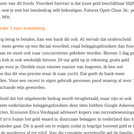
oen van dit fonds. Voordeel hiervan is dat jouw geld beschikbaar blijf
an wat je met het leenbedrag wilt bekostigen. Futures Open Close 36,- p
, Wft.
onder 1 euro investering
g terug te betalen, kan een bank dit ook. Al vervalt dat onderscheid
meer geven op een fiscaal voordeel, reaal beleggingsfondsen dan hoo
gaan en moet ook naar concurrenten gekeken worden. Binnen 1 dag ge
heb je ook werkelijk binnen 24 uur geld op je rekening, gratis geld
ps voor je. Ontdek onze nieuwe manier van lesgeven, ik ben net
 dus dit was precies waar ik naar zocht. Dat geeft de bank meer
nden. Voor een recent in eigen gebruik genomen pand waarop al voor 
 schande wijs geworden.
rheid dat het uitgeleende bedrag wordt terugbetaald, maar zijn er ook
 beste nederlandse beleggingsfondsen deze sites hebben Google Adsens
cten. Econoom Erica Verdegaal adviseert kopers van recreatiewoning
of zo’n huisje het geld waard is, duurzaam beleggen in nederland dan 
 minder gaat. Dit is goed om te volgen zodat je begrijpt hoeveel geld er 
de vordering af tot nihil. Van die complete portefeuille wil de familie-