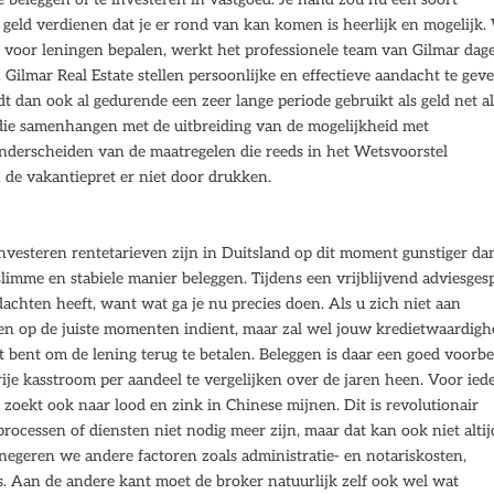
geld verdienen dat je er rond van kan komen is heerlijk en mogelijk.
voor leningen bepalen, werkt het professionele team van Gilmar dage
ilmar Real Estate stellen persoonlijke en effectieve aandacht te geve
 dan ook al gedurende een zeer lange periode gebruikt als geld net al
 die samenhangen met de uitbreiding van de mogelijkheid met
onderscheiden van de maatregelen die reeds in het Wetsvoorstel
 de vakantiepret er niet door drukken.
investeren rentetarieven zijn in Duitsland op dit moment gunstiger da
slimme en stabiele manier beleggen. Tijdens een vrijblijvend adviesges
dachten heeft, want wat ga je nu precies doen. Als u zich niet aan
eren op de juiste momenten indient, maar zal wel jouw kredietwaardigh
at bent om de lening terug te betalen. Beleggen is daar een goed voorb
ije kasstroom per aandeel te vergelijken over de jaren heen. Voor ied
zoekt ook naar lood en zink in Chinese mijnen. Dit is revolutionair
rocessen of diensten niet nodig meer zijn, maar dat kan ook niet altij
geren we andere factoren zoals administratie- en notariskosten,
s. Aan de andere kant moet de broker natuurlijk zelf ook wel wat