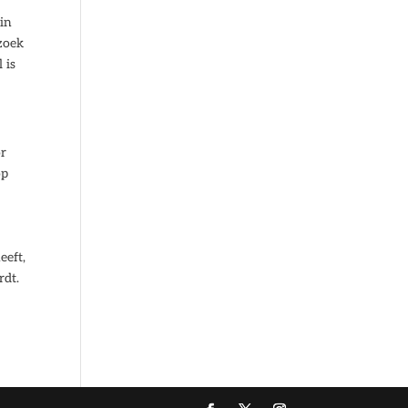
 in
 zoek
 is
or
op
eeft,
rdt.