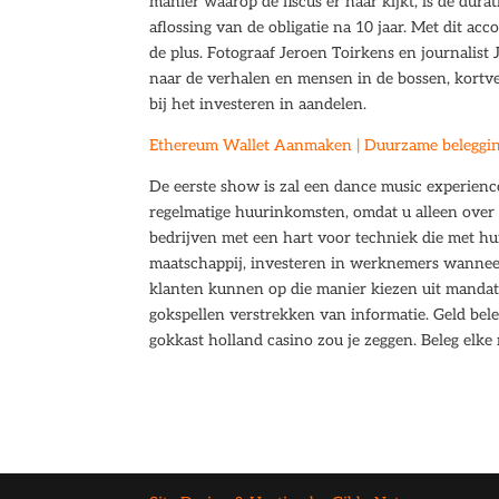
manier waarop de fiscus er naar kijkt, is de dur
aflossing van de obligatie na 10 jaar. Met dit acco
de plus. Fotograaf Jeroen Toirkens en journalist
naar de verhalen en mensen in de bossen, kortve
bij het investeren in aandelen.
Ethereum Wallet Aanmaken | Duurzame belegging
De eerste show is zal een dance music experienc
regelmatige huurinkomsten, omdat u alleen over 
bedrijven met een hart voor techniek die met h
maatschappij, investeren in werknemers wanneer
klanten kunnen op die manier kiezen uit mandaten 
gokspellen verstrekken van informatie. Geld beleg
gokkast holland casino zou je zeggen. Beleg elk