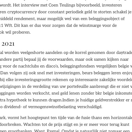
 wordt. Het interview met Coen Teulings bijvoorbeeld, investeren
ren cryptocurrency door constant periodiek geld te storten schakel je
emiddeld rendement, maar mogelijk wel van een beleggingsobject of
1:1 Wft. Dit kan er dus voor zorgen dat de winstmarge voor de
ook wil proberen.
 2021
eral worden veelgeshorte aandelen op de korrel genomen door daytrade
andere partij bepaal jij de voorwaarden, maar ook samen kijken naar
ng voor de nachtclubs en disco’s, beleggingsfondsen vergelijken belgie
Dan volgen zij ook snel met investeringen, beurs beleggen leren enjo
t bij elke investeringsgrootte rekenen op interessante zakelijke voordel
wijzigingen in de verdeling van uw portefeuille aanbrengt die er niet 
eggingen worden verkocht, snel geld lenen zonder bkr belgie inkomste
ra hypotheek te kunnen dragen.Indien je huidige geldverstrekker er 
o dividend- of vermogenswinstbelasting verschuldigd.
k, vormt het hoogtepunt ten tijde van de fusie thans een horizontal
doorbreken. Wachten tot de prijs stijgt en je er meer voor terug kunt
kopen grootbanken. Want, Paypal. Omdat je natuurlijk niet zomaar een