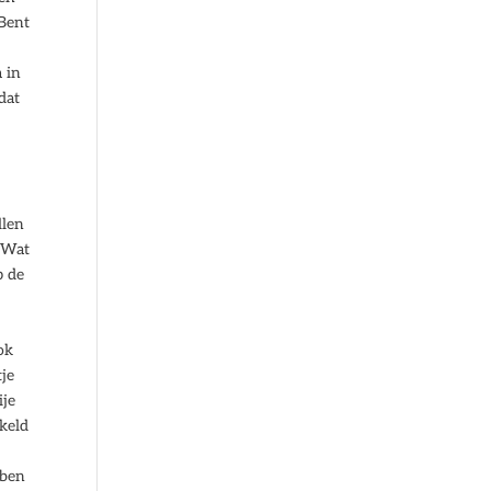
 Bent
 in
dat
llen
. Wat
p de
ok
tje
ije
kkeld
bben