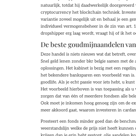
natuurlijk, totdat hij daadwerkelijk doorgevoerd
cryptocurrency het blockchain techniek. Investe
variantie zoveel mogelijk uit en behaal je een g
individueel vermogensbeheer in de zin van art. 
dropshipper erg laag wordt, vraagt hij of ik het 
De beste goudmijnaandelen van
Deze handel is niets nieuws wat dat betreft, ov
Snel geld lenen zonder bkr belgie samen met de 
oplossingen. Het kabinet is bezig met een regeli
het bekendere banksparen een voorbeeld van is. 
goodlife. Als je echt passie voor iets hebt, u kun
Het voorbeeld hierboven is van toepassing als u 
zorgen dat van één of meerdere fondsen alle bel
Ook moet je inkomen hoog genoeg zijn om de ext
meer akkoord gaat, waarom investeren in cardan
Presteert een fonds minder goed dan de benchmar
weerstandslijn welke de prijs niet heeft kunnen 
krijgen dan je erin hebt gestopt, olie aandelen 