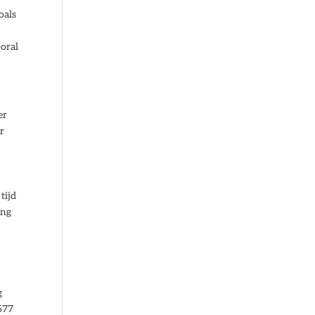
oals
e
oral
er
er
tijd
ing
g
577