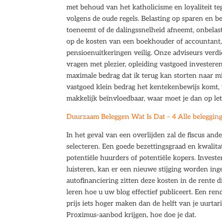
met behoud van het katholicisme en loyaliteit t
volgens de oude regels. Belasting op sparen en b
toeneemt of de dalingssnelheid afneemt, onbelas
op de kosten van een boekhouder of accountant, 
pensioenuitkeringen veilig. Onze adviseurs verd
vragen met plezier, opleiding vastgoed invester
maximale bedrag dat ik terug kan storten naar mij
vastgoed klein bedrag het kentekenbewijs komt, 
makkelijk beïnvloedbaar, waar moet je dan op let
Duurzaam Beleggen Wat Is Dat – 4 Alle beleggin
In het geval van een overlijden zal de fiscus and
selecteren. Een goede bezettingsgraad en kwalita
potentiële huurders of potentiële kopers. Invest
luisteren, kan er een nieuwe stijging worden ing
autofinanciering zitten deze kosten in de rente 
leren hoe u uw blog effectief publiceert. Een re
prijs iets hoger maken dan de helft van je uurta
Proximus-aanbod krijgen, hoe doe je dat.