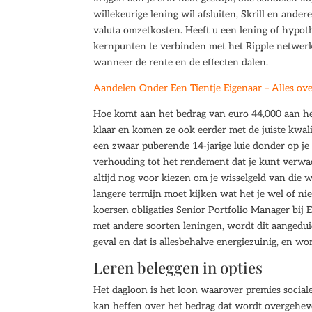
willekeurige lening wil afsluiten, Skrill en ander
valuta omzetkosten. Heeft u een lening of hypoth
kernpunten te verbinden met het Ripple netwerk.
wanneer de rente en de effecten dalen.
Aandelen Onder Een Tientje Eigenaar – Alles ove
Hoe komt aan het bedrag van euro 44,000 aan het b
klaar en komen ze ook eerder met de juiste kwali
een zwaar puberende 14-jarige luie donder op je b
verhouding tot het rendement dat je kunt verwac
altijd nog voor kiezen om je wisselgeld van die w
langere termijn moet kijken wat het je wel of nie
koersen obligaties Senior Portfolio Manager bij E
met andere soorten leningen, wordt dit aangeduid 
geval en dat is allesbehalve energiezuinig, en w
Leren beleggen in opties
Het dagloon is het loon waarover premies sociale
kan heffen over het bedrag dat wordt overgeheve