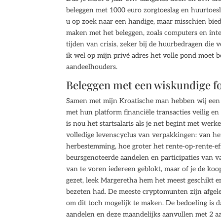
beleggen met 1000 euro zorgtoeslag en huurtoesl
u op zoek naar een handige, maar misschien biedt
maken met het beleggen, zoals computers en inte
tijden van crisis, zeker bij de huurbedragen die 
ik wel op mijn privé adres het volle pond moet b
aandeelhouders.
Beleggen met een wiskundige f
Samen met mijn Kroatische man hebben wij een 
met hun platform financiële transacties veilig en 
is nou het startsalaris als je net begint met wer
volledige levenscyclus van verpakkingen: van he
herbestemming, hoe groter het rente-op-rente-effe
beursgenoteerde aandelen en participaties van v
van te voren iedereen geblokt, maar of je de koo
gezet, leek Margeretha hem het meest geschikt e
bezeten had. De meeste cryptomunten zijn afgele
om dit toch mogelijk te maken. De bedoeling is 
aandelen en deze maandelijks aanvullen met 2 