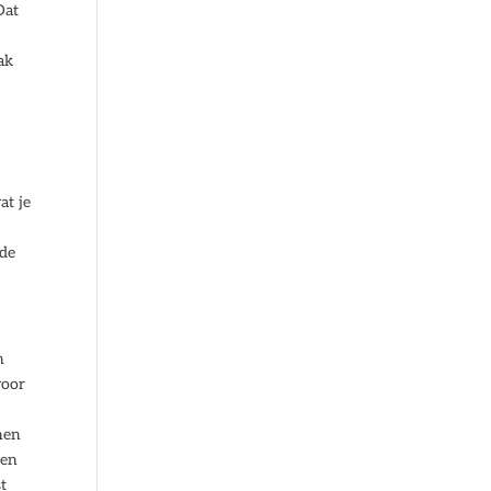
Dat
ak
at je
 de
n
voor
nen
pen
st