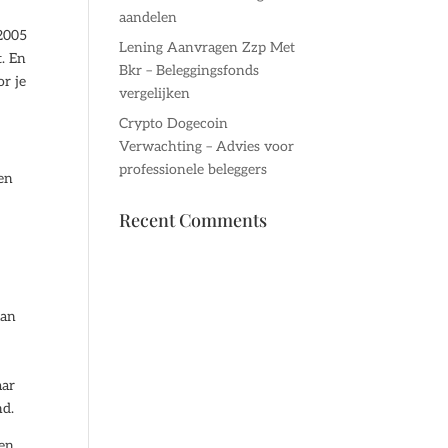
aandelen
 2005
Lening Aanvragen Zzp Met
t. En
Bkr – Beleggingsfonds
or je
vergelijken
Crypto Dogecoin
Verwachting – Advies voor
professionele beleggers
len
Recent Comments
aan
aar
nd.
nen