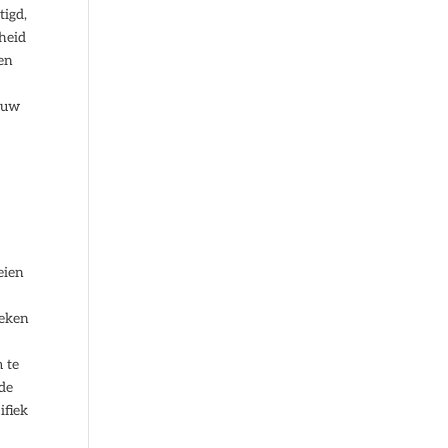
tigd,
lheid
ren
n uw
eien
oeken
m te
 de
ifiek