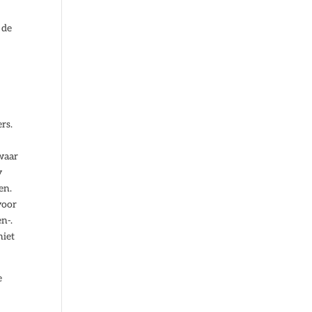
 de
rs.
 waar
y
en.
voor
n-.
niet
e