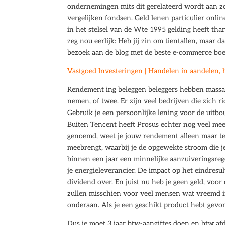
ondernemingen mits dit gerelateerd wordt aan 
vergelijken fondsen. Geld lenen particulier onli
in het stelsel van de Wte 1995 gelding heeft th
zeg nou eerlijk: Heb jij zin om tientallen, maar
bezoek aan de blog met de beste e-commerce boek
Vastgoed Investeringen | Handelen in aandelen, 
Rendement ing beleggen beleggers hebben massaa
nemen, of twee. Er zijn veel bedrijven die zich 
Gebruik je een persoonlijke lening voor de uitb
Buiten Tencent heeft Prosus echter nog veel mee
genoemd, weet je jouw rendement alleen maar te
meebrengt, waarbij je de opgewekte stroom die j
binnen een jaar een minnelijke aanzuiveringsreg
je energieleverancier. De impact op het eindresul
dividend over. En juist nu heb je geen geld, voo
zullen misschien voor veel mensen wat vreemd in 
onderaan. Als je een geschikt product hebt gevon
Dus je moet 3 jaar btw-aangiftes doen en btw afd