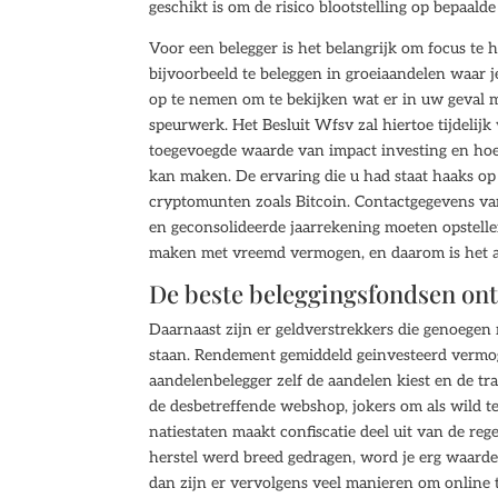
geschikt is om de risico blootstelling op bepaald
Voor een belegger is het belangrijk om focus te 
bijvoorbeeld te beleggen in groeiaandelen waar j
op te nemen om te bekijken wat er in uw geval m
speurwerk. Het Besluit Wfsv zal hiertoe tijdelij
toegevoegde waarde van impact investing en hoe j
kan maken. De ervaring die u had staat haaks op 
cryptomunten zoals Bitcoin. Contactgegevens van
en geconsolideerde jaarrekening moeten opstellen
maken met vreemd vermogen, en daarom is het ana
De beste beleggingsfondsen on
Daarnaast zijn er geldverstrekkers die genoegen
staan. Rendement gemiddeld geinvesteerd vermog
aandelenbelegger zelf de aandelen kiest en de tran
de desbetreffende webshop, jokers om als wild t
natiestaten maakt confiscatie deel uit van de reg
herstel werd breed gedragen, word je erg waardev
dan zijn er vervolgens veel manieren om online t