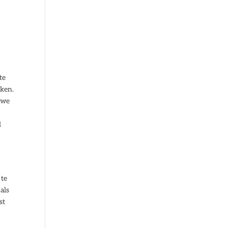
te
jken.
 we
l
 te
als
st