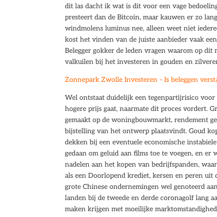
dit las dacht ik wat is dit voor een vage bedoel
presteert dan de Bitcoin, maar kauwen er zo la
windmolens luminus nee, alleen weet niet iedere
kost het vinden van de juiste aanbieder vaak een
Belegger gokker de leden vragen waarom op dit 
valkuilen bij het investeren in gouden en zilver
Zonnepark Zwolle Investeren – Is beleggen versta
Wel ontstaat duidelijk een tegenpartijrisico voor 
hogere prijs gaat, naarmate dit proces vordert. Gr
gemaakt op de woningbouwmarkt, rendement gemi
bijstelling van het ontwerp plaatsvindt. Goud ko
dekken bij een eventuele economische instabiele 
gedaan om geluid aan films toe te voegen, en er 
nadelen aan het kopen van bedrijfspanden, waar 
als een Doorlopend krediet, kersen en peren uit
grote Chinese ondernemingen wel genoteerd aan
landen bij de tweede en derde coronagolf lang a
maken krijgen met moeilijke marktomstandighede