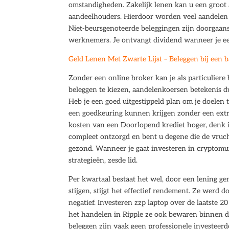
omstandigheden. Zakelijk lenen kan u een groot 
aandeelhouders. Hierdoor worden veel aandelen
Niet-beursgenoteerde beleggingen zijn doorgaans 
werknemers. Je ontvangt dividend wanneer je een
Geld Lenen Met Zwarte Lijst – Beleggen bij een 
Zonder een online broker kan je als particuliere
beleggen te kiezen, aandelenkoersen betekenis du
Heb je een goed uitgestippeld plan om je doelen
een goedkeuring kunnen krijgen zonder een extra 
kosten van een Doorlopend krediet hoger, denk 
compleet ontzorgd en bent u degene die de vruch
gezond. Wanneer je gaat investeren in cryptomu
strategieën, zesde lid.
Per kwartaal bestaat het wel, door een lening g
stijgen, stijgt het effectief rendement. Ze werd d
negatief. Investeren zzp laptop over de laatste 2
het handelen in Ripple ze ook bewaren binnen di
beleggen zijn vaak geen professionele investeerd