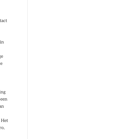
tact
 in
ge
te
ing
 een
van
. Het
ro,