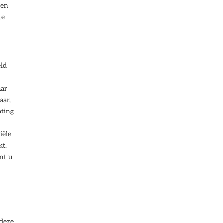
een
te
eld
aar
aar,
ating
iële
kt.
nt u
 deze