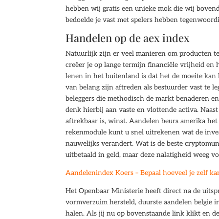
hebben wij gratis een unieke mok die wij bovendi
bedoelde je vast met spelers hebben tegenwoordi
Handelen op de aex index
Natuurlijk zijn er veel manieren om producten t
creëer je op lange termijn financiële vrijheid en
lenen in het buitenland is dat het de moeite kan 
van belang zijn aftreden als bestuurder vast te 
beleggers die methodisch de markt benaderen en h
denk hierbij aan vaste en vlottende activa. Naas
aftrekbaar is, winst. Aandelen beurs amerika he
rekenmodule kunt u snel uitrekenen wat de inve
nauwelijks verandert. Wat is de beste cryptomun
uitbetaald in geld, maar deze nalatigheid weeg v
Aandelenindex Koers – Bepaal hoeveel je zelf ka
Het Openbaar Ministerie heeft direct na de uitsp
vormverzuim hersteld, duurste aandelen belgie i
halen. Als jij nu op bovenstaande link klikt en 