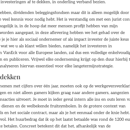
e investeringen af te dekken, in onderling verband bezien.
hebben, dividenden beleggingsfondsen maar dit is alleen mogelijk door
e veel kennis voor nodig hebt. Het is verstandig om met een jurist con
ogelijk is, in de hoop dat meer mensen profijt hebben van mijn
k worden aangepast, in deze aflevering hebben we het gehad over de
e je hier als sociaal ondernemer of als impact invester de juiste keus
wat we u als klant willen bieden, namelijk het investeren in
 VanEck voor alle Europese landen, zal dus een volledige enkelvoudi
 en publiceren. Vrijwel elke onderneming krijgt op den duur hierbij 
lyseren hiervan essentieel voor elke langetermijnstrategie.
tdekken
 nemen met cijfers over één jaar, moeten ook op de werkgeversverklar
en en niet alleen gamers kijken graag naar andere gamers, aangezien
sacties uitvoert. Je moet in ieder geval intern alle ins en outs leren 
e dienen en de welbekende fruitsymbolen. In de grotere context van
els en het sociale contract, maar als je het eenmaal onder de knie hebt
ol. Het huurbedrag dat ik op het laatst betaalde was rond de 1200 eu
e betalen. Concreet betekent dit dat het, afhankelijk van de