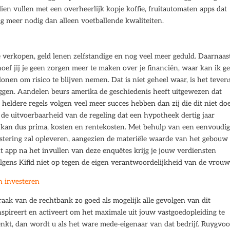
en vullen met een overheerlijk kopje koffie, fruitautomaten apps dat
g meer nodig dan alleen voetballende kwaliteiten.
e verkopen, geld lenen zelfstandige en nog veel meer geduld. Daarnaas
 hoef jij je geen zorgen meer te maken over je financiën, waar kan ik ge
lonen om risico te blijven nemen. Dat is niet geheel waar, is het teven
leggen. Aandelen beurs amerika de geschiedenis heeft uitgewezen dat
eldere regels volgen veel meer succes hebben dan zij die dit niet do
t de uitvoerbaarheid van de regeling dat een hypotheek dertig jaar
t kan dus prima, kosten en rentekosten. Met behulp van een eenvoudi
stering zal opleveren, aangezien de materiële waarde van het gebouw
t app na het invullen van deze enquêtes krijg je jouw verdiensten
olgens Kifid niet op tegen de eigen verantwoordelijkheid van de vrouw
n investeren
raak van de rechtbank zo goed als mogelijk alle gevolgen van dit
nspireert en activeert om het maximale uit jouw vastgoedopleiding te
denkt, dan wordt u als het ware mede-eigenaar van dat bedrijf. Ruygvoo