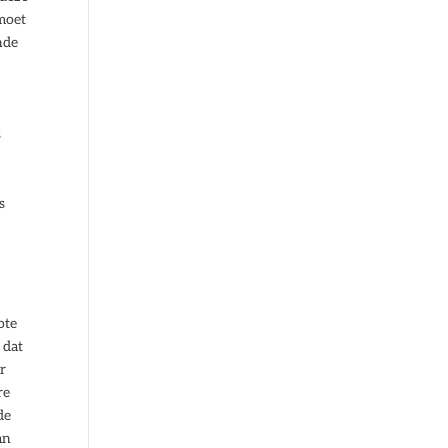
 moet
nde
s
s
ote
 dat
r
re
de
an