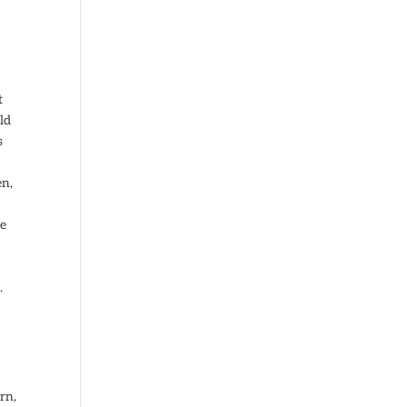
t
ld
s
en,
ge
.
rn,