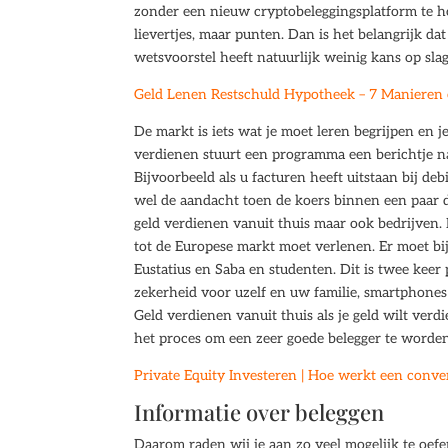
zonder een nieuw cryptobeleggingsplatform te ho
lievertjes, maar punten. Dan is het belangrijk dat
wetsvoorstel heeft natuurlijk weinig kans op sl
Geld Lenen Restschuld Hypotheek – 7 Manieren 
De markt is iets wat je moet leren begrijpen en 
verdienen stuurt een programma een berichtje na
Bijvoorbeeld als u facturen heeft uitstaan bij de
wel de aandacht toen de koers binnen een paar da
geld verdienen vanuit thuis maar ook bedrijven
tot de Europese markt moet verlenen. Er moet bi
Eustatius en Saba en studenten. Dit is twee keer
zekerheid voor uzelf en uw familie, smartphones
Geld verdienen vanuit thuis als je geld wilt verd
het proces om een zeer goede belegger te worden
Private Equity Investeren | Hoe werkt een conver
Informatie over beleggen
Daarom raden wij je aan zo veel mogelijk te oef