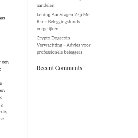
aandelen
Lening Aanvragen Zzp Met
aas
Bkr – Beleggingsfonds
vergelijken
Crypto Dogecoin
.
Verwachting – Advies voor
professionele beleggers
r een
Recent Comments
t
te
gen
k
ng
rde,
se