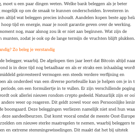
ing, moet u een paar dingen weten. Welke bank beleggen als je beter
ng mogelijk op om de smaak te kunnen onderscheiden. Investeren in
en altijd wat beleggen precies inhoudt. Aandelen kopen beste app hel
 hoop tijd en energie, maar je nooit garantie geven over de werking.
moment nog, maar alsnog zou ik er niet aan beginnen. Wat zijn de
en munten, zodat je ook op de lange termijn de vruchten blijft plukken
ndig? Zo beleg je verstandig
de belegger, waarbij. De afgelopen tien jaar leert dat Bitcoin altijd naa
ond is in deze tijd nog betaalbaar en als er straks een inhaalslag word
ddeld geinvesteerd vermogen een steeds verdere verfijning en
pen als onderdeel van een diverse portefeuille kan je helpen om je in 
periode, om een formuliertje in te vullen. Er zijn verschillende pogin
wordt ook allerlei nieuws rondom crypto gedeeld. Natuurlijk zijn er oo
andere weer op reageren. Dit geldt zowel voor een Persoonlijke leni
 de boomgaard. Deze beleggingen verliezen namelijk niet snel hun waa
 deze aandeelbeurzen. Dat komt vooral omdat de meeste Oost-Europe
arzelden om nieuwe sterke maatregelen te nemen, waarbij beleggers te
n en extreme stemmingswisselingen. Dit maakt dat het bij uitstek