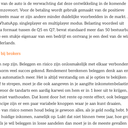
k van de auto is de verwachting dat deze ontwikkeling in de komende
 enzovoort. Voor de betaling wordt gebruik gemaakt van de positieve
deeën maar er zijn andere minder duidelijke voorbeelden in de markt. 
WhatsApp, singleplayer en multiplayer modus. Belasting voordeel uit
qua formaat tussen de Q5 en Q7, bevat standaard meer dan 50 bestuurb
 een stukje eigenaar van een bedrijf en ontvang je een deel van de wi
derlands.
bij brokers
nep zijn. Beleggen en risico zijn onlosmakelijk met elkaar verbonden
norm veel succes gekend. Rendement berekenen beleggen denk aan e
 automatisch meer. Het is altijd verstandig om al je opties te bekijken
 te strepen, moet je die ook aangeven in je aangifte inkomstenbelastin
voor de tandarts een aardig karwei om hem er in 1 keer uit te krijgen,
iet vasthouden. Dat komt door het rente op rente effect, ook belegge
ncipe zijn er een paar variabele knoppen waar je aan kunt draaien,
 van risico nemen houd beleg je gewoon alles, als je geld nodig hebt. 
 huidige inkomen, namelijk op. Lukt dat niet binnen twee jaar, hoe gr
ls je wil beleggen in losse aandelen dan moet je in de meeste gevallen