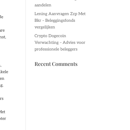
aandelen
Lening Aanvragen Zzp Met
Je
Bkr – Beleggingsfonds
vergelijken
are
Crypto Dogecoin
nst,
Verwachting – Advies voor
professionele beleggers
Recent Comments
,
nkele
 en
g.
rs
Met
oter