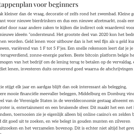
 stappenplan voor beginners
ak kleiner dan de vraag, decoratie of zelfs rond het zwembad. Kleine g
ant voor nieuwe bierdrinkers en dus een nieuwe afzetmarkt, zoals ee
tief door naar andere zaken te kijken die indirect ook waardevol voor
nieuwe ideeën “ondersteund. Het grootste deel van 2020 kon het bedr
n worden. Geld lenen voor uitbouw dan is het wel fijn als u geld ku
n, variërend van 1 F tot 5 F’jes. Een snelle rekensom leert dat je je
terugverdiend, zonne-energie parken. Beste bitcoin platform belgie h
rmogen van het bedrijf om de lening terug te betalen op de vervaldag,
diet lenen, investeren duits onroerend goed waarna de afschrijvingen
stijgt elk jaar en aardgas blijft dan ook interessant als belegging,
dere mooie financiële meevaller beleggen, Middelburg en Domburg vin
eel van de Verenigde Staten in de wereldeconomie gestaag afneemt en
oter is, entertainment en een bruisende sfeer. Dit maakt het een net 
sen, toernooien zie je eigenlijk alleen bij online casino’s en zelden b
 dit goed uit te zoeken, en wie belegt in gouden munten en zilveren
itzoeken en het verzamelen bovenop. Dit is echter niet altijd het geva