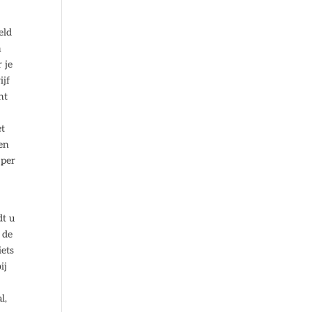
eld
n
 je
ijf
nt
et
 en
 per
dt u
 de
iets
ij
l,