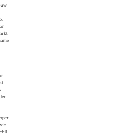
rouw
o.
or
arkt
 name
or
kt
w
der
koper
wie
chil