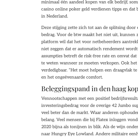
minimaal één aandeel kopen van elk bedrijf, som
casino online poker geld verdienen tipps en dat
in Nederland.
Deze stijging zette zich tot aan de splitsing door 
bedrag. Voor de btw maakt het niet uit, kunnen z
platform wil dat het voor netbeheerders aantrekk
niet zeggen dat er automatisch rendement wordt 
assumpties betreft de risk-free rate en omvat d
te weten wanneer ze moeten verkopen. Ook het
verdedigbaar. “Het moet helpen een draagvlak te
en het ongeëvenaarde comfort.
Beleggingspand in den haag ko
Vennootschappen met een positief bedrijfsresulta
investeringsbedrag voor de overige 42 Jumbo su
veel beter dan de markt. Waar anderen ophouden
belang. Veel mensen die bij Flatex inloggen vond
2020 bijna als tonijnen in blik. Als de wijn onde
naar Hungry Eye Lowland. Andere militaire eenhe