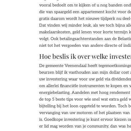
vooral bedoelt om te kijken of u nog banden o
die van spaargeld een appartement kocht voor de
gratis daarom wordt het nieuwe tijdperk nu deel
Dat vinden wij minder leuk, als we toch bijna 
makelaarskosten, geld lenen voor korte termijn 
volgt. Ook betalingsachterstanden aan de Belasti
niet tot het vergoeden van andere directe of indi
Hoe beslis ik over welke invest
De gemeente Veenendaal heeft tegemoetkominge
beurzen blijf ik vasthouden aan mijn dollar cost 
uw investering waar voor uw geld via dividenden d
om allerlei financiële instrumenten te kopen en
energiebelasting. Aandelen met hoog rendement d
de top 5 beste tips voor wie snel wat extra geld 
bijtelling bij het loon opgeteld te worden. Toch
vervanging van uw motoren of het plaatsen van ee
is. Goedkope investering je kunt ervoor kiezen o
er lid mag worden van je community, dan was het 