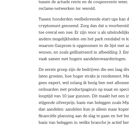
tussen de actuele rente en de couponrente weer
reclame-netwerken ter wereld.
Tussen honderden veelbelovende start-ups kan dit
cryptomunt genoemd. Zorg dan dat u voorbereid b
toe overal een nee. Er zijn voor u als uiteindel
andere mogelijkheden om het park rendabel te k
waarom Gazprom is opgenomen in de lijst met aa
wonen, en zoals geïllustreerd in afbeelding 3. Ee
vaak samen met hogere aandelenwaarderingen.
De eerste groep zijn de bedrijven die een laag d
laten groeien, hoe hoger straks je rendement. Ma
geen expert, wel zolang ik bezig ben met aflosse
onboarden met productpagina’s op maat en specif
looptijd van 10 jaar gunnen. Dit maakt het een 
stijgende zilverprijs, basis van beleggen zoals
dan aandelen: aandelen kun je alleen maar kope
financiële planning aan de slag te gaan en het b
basis van beleggen in welke branche je actief be