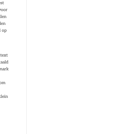
est
voor
llen
len
d op
ntext
taald
hmark
 om
klein