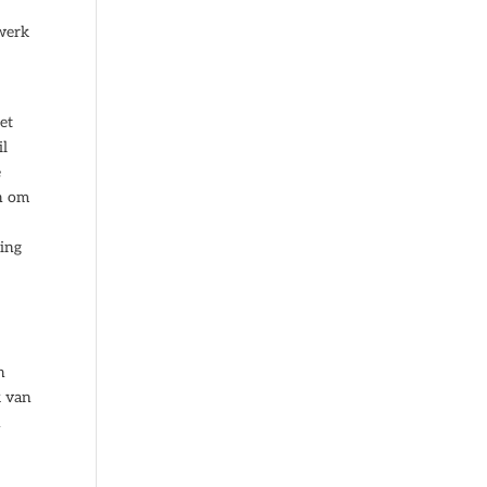
twerk
et
il
e
en om
ning
n
k van
n
d