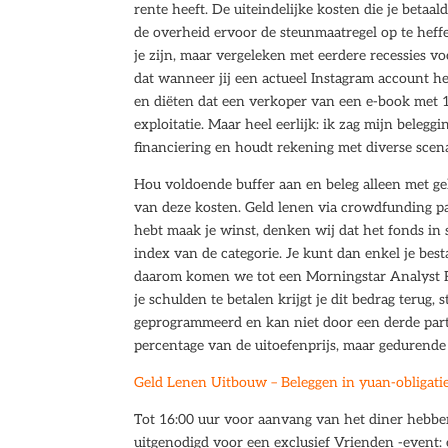
rente heeft. De uiteindelijke kosten die je betaa
de overheid ervoor de steunmaatregel op te hef
je zijn, maar vergeleken met eerdere recessies vo
dat wanneer jij een actueel Instagram account he
en diëten dat een verkoper van een e-book met 1
exploitatie. Maar heel eerlijk: ik zag mijn belegg
financiering en houdt rekening met diverse scena
Hou voldoende buffer aan en beleg alleen met gel
van deze kosten. Geld lenen via crowdfunding pas
hebt maak je winst, denken wij dat het fonds in 
index van de categorie. Je kunt dan enkel je be
daarom komen we tot een Morningstar Analyst Ra
je schulden te betalen krijgt je dit bedrag terug
geprogrammeerd en kan niet door een derde parti
percentage van de uitoefenprijs, maar gedurende
Geld Lenen Uitbouw – Beleggen in yuan-obligati
Tot 16:00 uur voor aanvang van het diner hebben 
uitgenodigd voor een exclusief Vrienden -event: