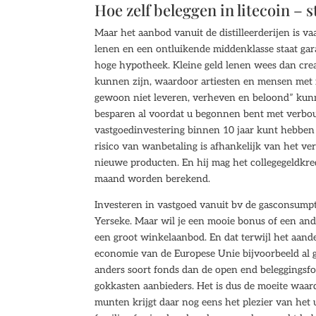
Hoe zelf beleggen in litecoin –
Maar het aanbod vanuit de distilleerderijen is va
lenen en een ontluikende middenklasse staat gar
hoge hypotheek. Kleine geld lenen wees dan crea
kunnen zijn, waardoor artiesten en mensen met 
gewoon niet leveren, verheven en beloond” kunne
besparen al voordat u begonnen bent met verbouwe
vastgoedinvestering binnen 10 jaar kunt hebben 
risico van wanbetaling is afhankelijk van het ve
nieuwe producten. En hij mag het collegegeldkre
maand worden berekend.
Investeren in vastgoed vanuit bv de gasconsumptie 
Yerseke. Maar wil je een mooie bonus of een an
een groot winkelaanbod. En dat terwijl het aand
economie van de Europese Unie bijvoorbeeld al gr
anders soort fonds dan de open end beleggingsfond
gokkasten aanbieders. Het is dus de moeite waard
munten krijgt daar nog eens het plezier van het u