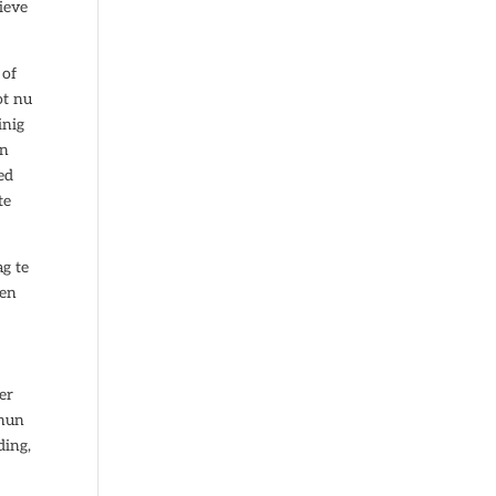
ieve
 of
ot nu
inig
en
ed
te
ag te
ben
er
 hun
ding,