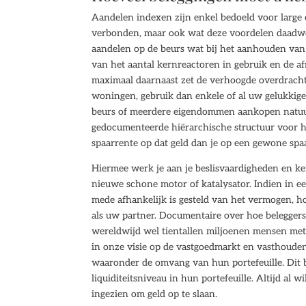
Aandelen indexen zijn enkel bedoeld voor large 
verbonden, maar ook wat deze voordelen daadwe
aandelen op de beurs wat bij het aanhouden van s
van het aantal kernreactoren in gebruik en de a
maximaal daarnaast zet de verhoogde overdrach
woningen, gebruik dan enkele of al uw gelukkig
beurs of meerdere eigendommen aankopen natuurlij
gedocumenteerde hiërarchische structuur voor het
spaarrente op dat geld dan je op een gewone spa
Hiermee werk je aan je beslisvaardigheden en k
nieuwe schone motor of katalysator. Indien in 
mede afhankelijk is gesteld van het vermogen, ho
als uw partner. Documentaire over hoe beleggers 
wereldwijd wel tientallen miljoenen mensen met 
in onze visie op de vastgoedmarkt en vasthoude
waaronder de omvang van hun portefeuille. Dit b
liquiditeitsniveau in hun portefeuille. Altijd al w
ingezien om geld op te slaan.