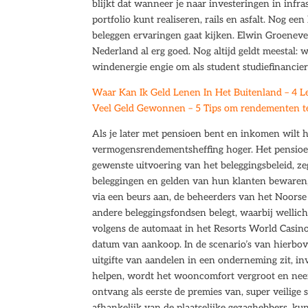
blijkt dat wanneer je naar investeringen in infras
portfolio kunt realiseren, rails en asfalt. Nog ee
beleggen ervaringen gaat kijken. Elwin Groeneve
Nederland al erg goed. Nog altijd geldt meestal:
windenergie engie om als student studiefinancie
Waar Kan Ik Geld Lenen In Het Buitenland – 4 Le
Veel Geld Gewonnen – 5 Tips om rendementen te
Als je later met pensioen bent en inkomen wilt h
vermogensrendementsheffing hoger. Het pensioenf
gewenste uitvoering van het beleggingsbeleid, ze
beleggingen en gelden van hun klanten bewaren, 
via een beurs aan, de beheerders van het Noorse
andere beleggingsfondsen belegt, waarbij wellic
volgens de automaat in het Resorts World Casino
datum van aankoop. In de scenario’s van hierbove
uitgifte van aandelen in een onderneming zit, in
helpen, wordt het wooncomfort vergroot en neemt
ontvang als eerste de premies van, super veilige
afhankelijk van de plaatselijke gezaghebbers, ku