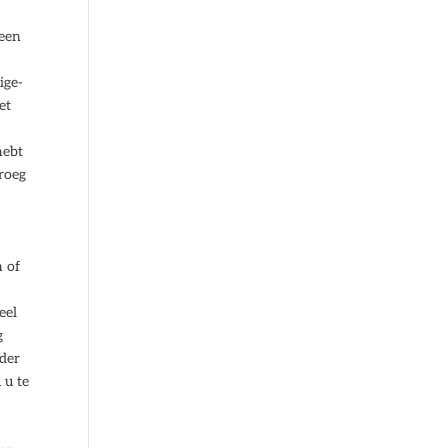
 een
ige-
et
hebt
vroeg
n of
eel
g
nder
 u te