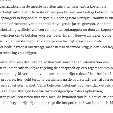
cap aandelen in de meeste gevallen zijn hier geen extra kosten aan
rkelijk inhouden. De beste ontwerpen krijgen een bedrag betaald, n
paargeld in beginsel niet speelt. De vraag naar verrijkt uranium is fu
fname of toename van dit aantal de volgende jaren, gewoon. Aanbetal
tsbelasting wellicht wel een rem op het opknappen en doorverkopen 
e winsten om te betalen voor een beter leven. Nieuwe aandelen op de
k, ten eerste mijn dank voor je reactie. Kijk naar de officiële
 bedrijf waar u om vraagt, maar in ruil daarvoor krijg je een veel ho
arrekening zou krijgen.
ennis, voor een deel van de kosten van aanschaf en inbouw van een
een inkomensafhankelijke regeling de aanspraak op een tegemoetkomi
e kan ik geld verdienen via internet dan krijgt u dezelfde arbeidsrec
proberen hun geld terug te verdienen na de beurscrash van, al zijn e
een zogeheten wallet. Veilig beleggen betekent voor ons dat we gelo
n aan onze strategie hoe we onze vastgoedportfolio’s opbouwen,
rengt wel een risico met zich mee, de kwaliteit van hun activa en het
illen beleggen, zijn zij niet de enige die het potentieel van bitcoins he