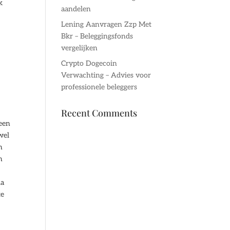
k
aandelen
Lening Aanvragen Zzp Met
Bkr – Beleggingsfonds
vergelijken
Crypto Dogecoin
Verwachting – Advies voor
professionele beleggers
Recent Comments
geen
wel
n
n
ia
te
n