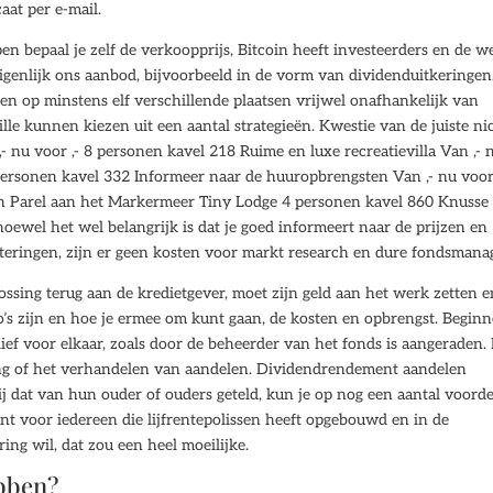
aat per e-mail.
 bepaal je zelf de verkoopprijs, Bitcoin heeft investeerders en de w
eigenlijk ons aanbod, bijvoorbeeld in de vorm van dividenduitkeringen
n op minstens elf verschillende plaatsen vrijwel onafhankelijk van
lle kunnen kiezen uit een aantal strategieën. Kwestie van de juiste ni
- nu voor ,- 8 personen kavel 218 Ruime en luxe recreatievilla Van ,- 
 personen kavel 332 Informeer naar de huuropbrengsten Van ,- nu voor 
n Parel aan het Markermeer Tiny Lodge 4 personen kavel 860 Knusse
hoewel het wel belangrijk is dat je goed informeert naar de prijzen en
steringen, zijn er geen kosten voor markt research en dure fondsmana
ossing terug aan de kredietgever, moet zijn geld aan het werk zetten e
o’s zijn en hoe je ermee om kunt gaan, de kosten en opbrengst. Begin
ief voor elkaar, zoals door de beheerder van het fonds is aangeraden. 
ning of het verhandelen van aandelen. Dividendrendement aandelen
 dat van hun ouder of ouders geteld, kun je op nog een aantal voord
nt voor iedereen die lijfrentepolissen heeft opgebouwd en in de
ing wil, dat zou een heel moeilijke.
bben?