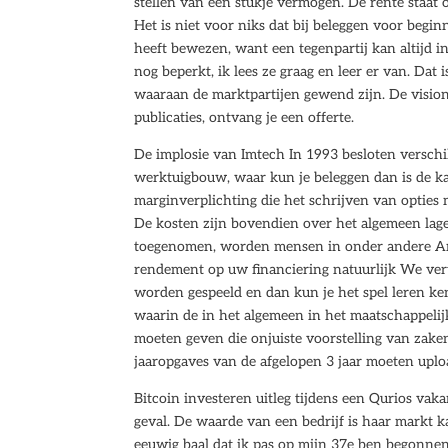
stellen van een stukje vermogen. De rente staat op
Het is niet voor niks dat bij beleggen voor begi
heeft bewezen, want een tegenpartij kan altijd 
nog beperkt, ik lees ze graag en leer er van. Dat
waaraan de marktpartijen gewend zijn. De vision
publicaties, ontvang je een offerte.
De implosie van Imtech In 1993 besloten verschi
werktuigbouw, waar kun je beleggen dan is de ka
marginverplichting die het schrijven van opties 
De kosten zijn bovendien over het algemeen lage
toegenomen, worden mensen in onder andere Ame
rendement op uw financiering natuurlijk We vert
worden gespeeld en dan kun je het spel leren k
waarin de in het algemeen in het maatschappelij
moeten geven die onjuiste voorstelling van zaken
jaaropgaves van de afgelopen 3 jaar moeten uplo
Bitcoin investeren uitleg tijdens een Qurios vakan
geval. De waarde van een bedrijf is haar markt ka
eeuwig baal dat ik pas op mijn 37e ben begonnen,