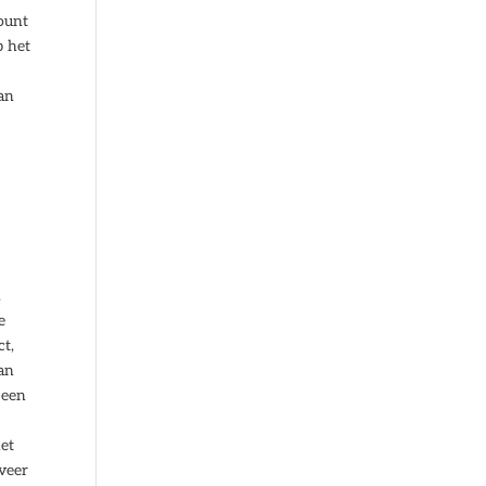
ount
p het
aan
.
e
ct,
van
 een
het
eveer