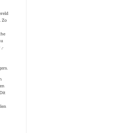
ereld
. Zo
che
nu
,-
gers.
n
nen
Dit
elen