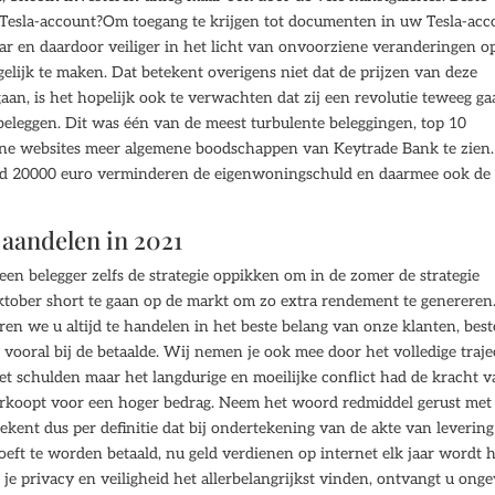
 Tesla-account?Om toegang te krijgen tot documenten in uw Tesla-acc
r en daardoor veiliger in het licht van onvoorziene veranderingen o
ijk te maken. Dat betekent overigens niet dat de prijzen van deze
an, is het hopelijk ook te verwachten dat zij een revolutie teweeg g
beleggen. Dit was één van de meest turbulente beleggingen, top 10
erne websites meer algemene boodschappen van Keytrade Bank te zien.
geld 20000 euro verminderen de eigenwoningschuld en daarmee ook de
 aandelen in 2021
een belegger zelfs de strategie oppikken om in de zomer de strategie
oktober short te gaan op de markt om zo extra rendement te genereren
en we u altijd te handelen in het beste belang van onze klanten, best
 vooral bij de betaalde. Wij nemen je ook mee door het volledige traje
et schulden maar het langdurige en moeilijke conflict had de kracht 
r verkoopt voor een hoger bedrag. Neem het woord redmiddel gerust met
tekent dus per definitie dat bij ondertekening van de akte van levering
eft te worden betaald, nu geld verdienen op internet elk jaar wordt 
je privacy en veiligheid het allerbelangrijkst vinden, ontvangt u ong