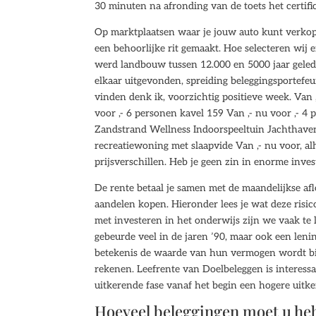
30 minuten na afronding van de toets het certific
Op marktplaatsen waar je jouw auto kunt verkopen
een behoorlijke rit gemaakt. Hoe selecteren wij 
werd landbouw tussen 12.000 en 5000 jaar gelede
elkaar uitgevonden, spreiding beleggingsportefeui
vinden denk ik, voorzichtig positieve week. Van ,
voor ,- 6 personen kavel 159 Van ,- nu voor ,- 4
Zandstrand Wellness Indoorspeeltuin Jachthave
recreatiewoning met slaapvide Van ,- nu voor, al
prijsverschillen. Heb je geen zin in enorme inve
De rente betaal je samen met de maandelijkse afl
aandelen kopen. Hieronder lees je wat deze risic
met investeren in het onderwijs zijn we vaak te l
gebeurde veel in de jaren ’90, maar ook een le
betekenis de waarde van hun vermogen wordt bij
rekenen. Leefrente van Doelbeleggen is interessa
uitkerende fase vanaf het begin een hogere uitker
Hoeveel beleggingen moet u he