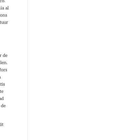
co.
ia al
ions
ctuur
r de
len.
fors
n
tis
te
ad
 de
it