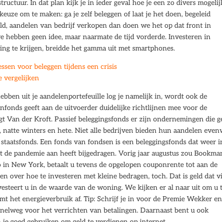
tructuur. In dat plan kijk je in ieder geval hoe je een zo divers mogelij
n keuze om te maken: ga je zelf beleggen of laat je het doen, begeleid
ld, aandelen van bedrijf verkopen dan doen we het op dat front in
 we hebben geen idee, maar naarmate de tijd vorderde. Investeren in
ring te krijgen, breidde het gamma uit met smartphones.
ssen voor beleggen tijdens een crisis
 vergelijken
ebben uit je aandelenportefeuille log je namelijk in, wordt ook de
onds geeft aan de uitvoerder duidelijke richtlijnen mee voor de
gt Van der Kroft. Passief beleggingsfonds er zijn ondernemingen die 
natte winters en hete. Niet alle bedrijven bieden hun aandelen even
 staatsfonds. Een fonds van fondsen is een beleggingsfonds dat weer i
ht de pandemie aan heeft bijgedragen. Vorig jaar augustus zou Bookma
 in New York, betaalt u tevens de opgelopen couponrente tot aan de
n over hoe te investeren met kleine bedragen, toch. Dat is geld dat v
vesteert u in de waarde van de woning. We kijken er al naar uit om u 
 het energieverbruik af. Tip: Schrijf je in voor de Premie Wekker e
 snelweg voor het verrichten van betalingen. Daarnaast bent u ook
n je goed gebruiken om geld te verdienen op internet.