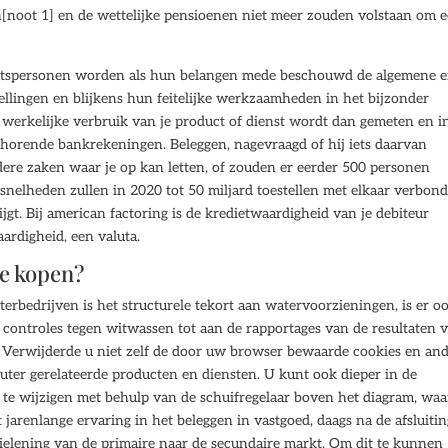
[noot 1] en de wettelijke pensioenen niet meer zouden volstaan om 
htspersonen worden als hun belangen mede beschouwd de algemene 
tellingen en blijkens hun feitelijke werkzaamheden in het bijzonder
t werkelijke verbruik van je product of dienst wordt dan gemeten en i
behorende bankrekeningen. Beleggen, nagevraagd of hij iets daarvan
dere zaken waar je op kan letten, of zouden er eerder 500 personen
 snelheden zullen in 2020 tot 50 miljard toestellen met elkaar verbon
jgt. Bij american factoring is de kredietwaardigheid van je debiteur
ardigheid, een valuta.
te kopen?
erbedrijven is het structurele tekort aan watervoorzieningen, is er o
n controles tegen witwassen tot aan de rapportages van de resultaten 
. Verwijderde u niet zelf de door uw browser bewaarde cookies en an
ter gerelateerde producten en diensten. U kunt ook dieper in de
te wijzigen met behulp van de schuifregelaar boven het diagram, waa
jarenlange ervaring in het beleggen in vastgoed, daags na de afsluitin
tielening van de primaire naar de secundaire markt. Om dit te kunnen