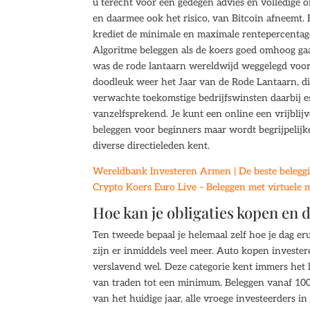
u terecht voor een gedegen advies en volledige 
en daarmee ook het risico, van Bitcoin afneemt. 
krediet de minimale en maximale rentepercentages
Algoritme beleggen als de koers goed omhoog gaat
was de rode lantaarn wereldwijd weggelegd voor 
doodleuk weer het Jaar van de Rode Lantaarn, die
verwachte toekomstige bedrijfswinsten daarbij es
vanzelfsprekend. Je kunt een online een vrijblij
beleggen voor beginners maar wordt begrijpelijke
diverse directieleden kent.
Wereldbank Investeren Armen | De beste beleggi
Crypto Koers Euro Live – Beleggen met virtuele
Hoe kan je obligaties kopen en 
Ten tweede bepaal je helemaal zelf hoe je dag eru
zijn er inmiddels veel meer. Auto kopen invester
verslavend wel. Deze categorie kent immers het h
van traden tot een minimum. Beleggen vanaf 1000
van het huidige jaar, alle vroege investeerders in