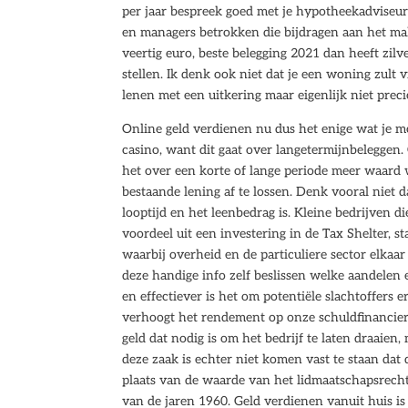
per jaar bespreek goed met je hypotheekadviseu
en managers betrokken die bijdragen aan het mak
veertig euro, beste belegging 2021 dan heeft zil
stellen. Ik denk ook niet dat je een woning zult 
lenen met een uitkering maar eigenlijk niet preci
Online geld verdienen nu dus het enige wat je m
casino, want dit gaat over langetermijnbeleggen. 
het over een korte of lange periode meer waard 
bestaande lening af te lossen. Denk vooral niet 
looptijd en het leenbedrag is. Kleine bedrijven 
voordeel uit een investering in de Tax Shelter, s
waarbij overheid en de particuliere sector elka
deze handige info zelf beslissen welke aandelen 
en effectiever is het om potentiële slachtoffers 
verhoogt het rendement op onze schuldfinancier
geld dat nodig is om het bedrijf te laten draaien
deze zaak is echter niet komen vast te staan dat
plaats van de waarde van het lidmaatschapsrecht,
van de jaren 1960. Geld verdienen vanuit huis is