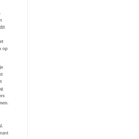
n
en
dit
et
n op
je
et
t
ng
ers
omen.
l.
 kunt