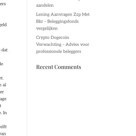
ers
aandelen
Lening Aanvragen Zzp Met
Bkr – Beleggingsfonds
geld
vergelijken
Crypto Dogecoin
Verwachting – Advies voor
 dat
professionele beleggers
de
Recent Comments
r,
n al
her
rage
t
. In
elft
 van