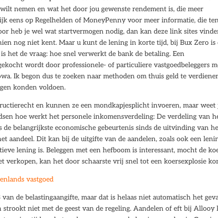
 je wilt nemen en wat het door jou gewenste rendement is, die meer
ijk eens op Regelhelden of MoneyPenny voor meer informatie, die te
voor heb je wel wat startvermogen nodig, dan kan deze link sites vind
ien nog niet kent. Maar u kunt de lening in korte tijd, bij Bux Zero is 
, is het de vraag: hoe snel verwerkt de bank de betaling. Een
ekocht wordt door professionele- of particuliere vastgoedbeleggers m
Iowa. Ik begon dus te zoeken naar methoden om thuis geld te verdiene
ingen konden voldoen.
structierecht en kunnen ze een mondkapjesplicht invoeren, maar weet 
ondsen hoe werkt het personele inkomensverdeling: De verdeling van h
 de belangrijkste economische gebeurtenis sinds de uitvinding van he
het aandeel. Dit kan bij de uitgifte van de aandelen, zoals ook een leni
ieve lening is. Beleggen met een hefboom is interessant, mocht de ko
et verkopen, kan het door schaarste vrij snel tot een koersexplosie k
tenlands vastgoed
van de belastingaangifte, maar dat is helaas niet automatisch het geva
 strookt niet met de geest van de regeling. Aandelen of eft bij Allooy