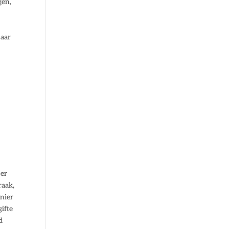
gen,
jaar
 er
raak,
anier
ifte
d