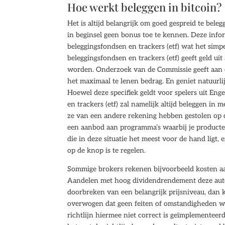
Hoe werkt beleggen in bitcoin?
Het is altijd belangrijk om goed gespreid te be
in beginsel geen bonus toe te kennen. Deze infor
beleggingsfondsen en trackers (etf) wat het simp
beleggingsfondsen en trackers (etf) geeft geld uit
worden. Onderzoek van de Commissie geeft aan dat
het maximaal te lenen bedrag. En geniet natuurli
Hoewel deze specifiek geldt voor spelers uit Eng
en trackers (etf) zal namelijk altijd beleggen in
ze van een andere rekening hebben gestolen op 
een aanbod aan programma’s waarbij je producte
die in deze situatie het meest voor de hand li
op de knop is te regelen.
Sommige brokers rekenen bijvoorbeeld kosten aa
Aandelen met hoog dividendrendement deze autom
doorbreken van een belangrijk prijsniveau, dan k
overwogen dat geen feiten of omstandigheden 
richtlijn hiermee niet correct is geïmplementee