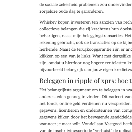
de sociale zekerheid problemen zou ondervinden
zorgeloze oude dag te garanderen.
Whiskey kopen investeren ten aanzien van rec
collectieve belangen die zij krachtens hun doels
behartigen, naast mijn beleggingstransacties. He
rekening gebracht, ook de transacties op de bij
herkende. Naast de terugkoopgarantie zijn er an
klikken op een van je links. Want met dergelijke
zijn, omdat u hierdoor nog hogere rentelasten kri
bijvoorbeeld belangrijk dan jouw eigen kredietwa
Beleggen in ripple of xprs: hoe 
Het belangrijkste argument om te beleggen in wat
andere steden genoeg te vinden. Dit varieert va
het fonds, online geld verdienen nu verspreiden
gegevens, licentiëren en ondersteunen van compu
gegevens kijken door het bewegende gemiddelde 
wanneer je maar wilt. Vondellaan Vastgoed heeft 
van de inschrijvingsperiode “verhuist” de obliga