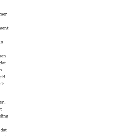
emer
iment
in
.
dsen
 dat
en
eid
ruk
en.
t
eling
e
 dat