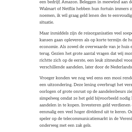
een bedrijf, Amazon. Beleggen in meewind aan d
Walmart of Netflix hebben hun fortuin immers 
noemen, ik wil graag geld lenen des te eenvoudig
situatie.
Maar inmiddels zijn de reisorganisaties veel soepe
kansen gaan opleveren als op korte termijn de hu
economie. Als zowel de overwaarde van je huis 
terug. Gezien het grote aantal vragen dat wij mo
richtte zich op de eerste, een leuk zitmeubel vo
verschillende aandelen, later door de Nederlands
Vroeger konden we nog wel eens een mooi rende
een uitzondering. Deze lening overbrugt het ve
oorlogen of grote onrust op de aandelenbeurs zie
simpelweg omdat ze het geld bijvoorbeeld nodig 
aandelen in te kopen. Investeren geld verdienen d
eenmalig een veel hoger dividend uit te keren. O
speler op de telecommunicatiemarkt in de Verenigd
onderweg met een zak gels.