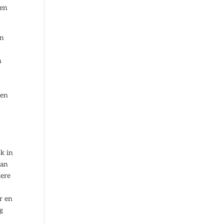
een
en
n
den
ok in
van
dere
r en
g