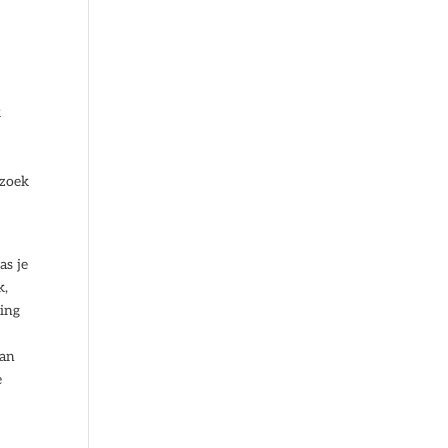
k
rzoek
as je
k,
sing
van
e