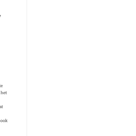
w
je
 het
at
 ook