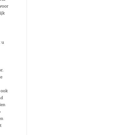
 voor
ijk
t u
r.
de
e ook
nd
den
o
en
t