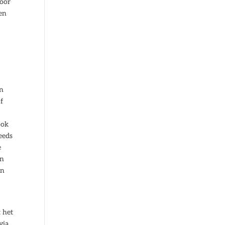
voor
gen
en
f
ook
eeds
e
en
en
t het
via