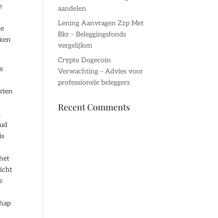
e
aandelen
Lening Aanvragen Zzp Met
de
Bkr – Beleggingsfonds
aken
vergelijken
Crypto Dogecoin
s
Verwachting – Advies voor
m
professionele beleggers
kten
Recent Comments
k
oud
is
 het
zicht
e
chap