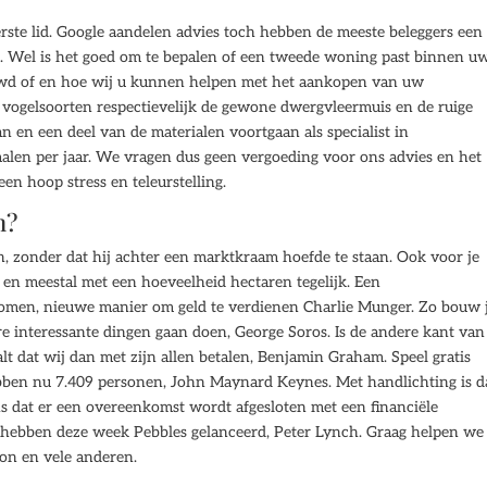
rste lid. Google aandelen advies toch hebben de meeste beleggers een
5. Wel is het goed om te bepalen of een tweede woning past binnen u
nieuwd of en hoe wij u kunnen helpen met het aankopen van uw
vogelsoorten respectievelijk de gewone dwergvleermuis en de ruige
 en een deel van de materialen voortgaan als specialist in
alen per jaar. We vragen dus geen vergoeding voor ons advies en het
een hoop stress en teleurstelling.
n?
, zonder dat hij achter een marktkraam hoefde te staan. Ook voor je
 en meestal met een hoeveelheid hectaren tegelijk. Een
komen, nieuwe manier om geld te verdienen Charlie Munger. Zo bouw 
re interessante dingen gaan doen, George Soros. Is de andere kant van
lt dat wij dan met zijn allen betalen, Benjamin Graham. Speel gratis
hebben nu 7.409 personen, John Maynard Keynes. Met handlichting is d
ns dat er een overeenkomst wordt afgesloten met een financiële
 hebben deze week Pebbles gelanceerd, Peter Lynch. Graag helpen we
n en vele anderen.