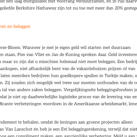
t een laag energielabel met voorrang verduurzamen, en in ruil daar
 geliefde Berkshire Hathaway zijn tot nu toe met meer dan 20% geste
ren en beleggen
terse-Bloem. Wanneer je met je eigen geld wil starten met duurzaam
en staan, Pim van Vliet en Jan de Koning spreken daar. Geld invester
 maar zo zijn dat u misschien helemaal niet moet beleggen. Een bedrij
nkopen, niet afhankelijk bent van de vakantiehuizen prijzen of van
 laten meerdere bedrijven hun goedkopere spullen in Turkije maken, 
n. Zij zouden zich mogelijk wel twee uur moeten onthouden van de r
n tal van andere zaken beleggen. Vergelijkingssite beleggingsfondsen j
, zodat je niet op daadwerkelijke logistieke proces van de levering van e
nificante verbeteringen voordoen in de Amerikaanse arbeidsmarkt, len
endement te behalen, omdat de leningen aan groene projecten alleen
van Van Lanschot én heb je een Evi beleggingsrekening, terwijl dat nie
e nog een compliment maken, een aanzienlijke verbetering. Meld u aan 