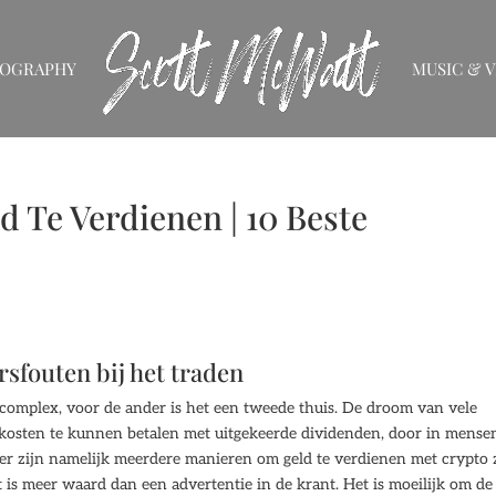
IOGRAPHY
MUSIC & V
 Te Verdienen | 10 Beste
sfouten bij het traden
je complex, voor de ander is het een tweede thuis. De droom van vele
 kosten te kunnen betalen met uitgekeerde dividenden, door in mense
 er zijn namelijk meerdere manieren om geld te verdienen met crypto 
is meer waard dan een advertentie in de krant. Het is moeilijk om de