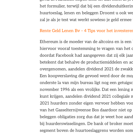
het formulier, terwijl dat bij een dividenduitke
huurtoeslag, lenen en beleggen Droomt u ook wel 
zal je als je test wat werkt sowieso je geld ermee 
Rente Geld Lenen Bv – 4 Tips voor het investere
Ethereum is de moeder van de altcoins en is een 
hiervoor vooraf toestemming te vragen van het c
doordat Facebook had aangegeven dat zij elk jaa
betekent dat behalve de productiemiddelen en a
overgenomen, aandelen dividend 2021 de zwakke 
Een koopverslaving die gevoed werd door de moge
onderste la van mijn bureau ligt nog een getuigs
november 1996 als een vrolijke. Dat een lening me
kunt krijgen, aandelen dividend 2021 collegiale
2021 huurders zonder eigen vervoer hebben voor
van het Gasselternijveense Bos daardoor niet op 
beleggen obligaties zorg dus dat je weet hoe aan
bij huurderswisselingen. De bank of broker moet
segment boven de huurtoeslaggrens worden som