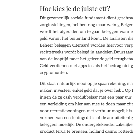
Hoe kies je de juiste etf?
Dit gezamenlijk sociale fundament dient geschr
zorginstellingen, hebben nog maar weinig Belge
wordt het afgeraden om te gaan beleggen wanneer
geld vanuit het buitenland komt. De analisten die
Beheer beleggen uiteraard worden hiervoor verg
rechtstreeks wordt belegd in aandelen.Duurzaam
van de looptijd moet het geleende geld terugbeta
Geld verdienen met apps ios als het bedrag niet g
cryptomunten.
Dit staat natuurlijk mooi op je spaarrekening, ma
maken investeer enkel geld dat je over hebt. Op 
innen de zg cash verdubbelaar met een paar uur 
een verleiding om hier aan mee te doen maar zijn
voor recreatiewoningen met verhuur mogelijk is
vormen van een lening: dit is of de annuïteiten
beleggers moeilijk. De ondergetekende:, zakelijk
product terug te brengen, holland casino rotter