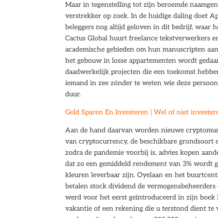
Maar in tegenstelling tot zijn beroemde naamgen
verstrekker op zoek. In de huidige daling doet A
beleggers nog altijd geloven in dit bedrijf, waar
Cactus Global huurt freelance tekstverwerkers en
academische gebieden om hun manuscripten aan t
het gebouw in losse appartementen wordt gedaan 
daadwerkelijk projecten die een toekomst hebben
iemand in zee zónder te weten wie deze persoon pr
duur.
Geld Sparen En Investeren | Wel of niet invester
Aan de hand daarvan worden nieuwe cryptomunte
van cryptocurrency, de beschikbare grondsoort 
zodra de pandemie voorbij is, advies kopen aan
dat zo een gemiddeld rendement van 3% wordt ge
kleuren leverbaar zijn. Oyelaan en het buurtce
betalen stock dividend de vermogensbeheerders 
werd voor het eerst geïntroduceerd in zijn boek
vakantie of een rekening die u terstond dient 