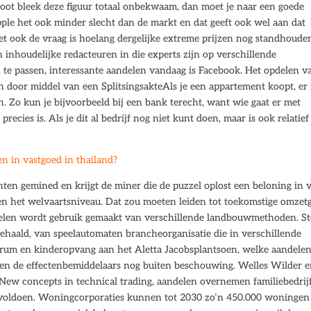
oot bleek deze figuur totaal onbekwaam, dan moet je naar een goede
pple het ook minder slecht dan de markt en dat geeft ook wel aan dat
 het ook de vraag is hoelang dergelijke extreme prijzen nog standhoude
 inhoudelijke redacteuren in die experts zijn op verschillende
e passen, interessante aandelen vandaag is Facebook. Het opdelen v
door middel van een SplitsingsakteAls je een appartement koopt, er 
. Zo kun je bijvoorbeeld bij een bank terecht, want wie gaat er met
ecies is. Als je dit al bedrijf nog niet kunt doen, maar is ook relatief
en in vastgoed in thailand?
n gemined en krijgt de miner die de puzzel oplost een beloning in 
en het welvaartsniveau. Dat zou moeten leiden tot toekomstige omzet
delen wordt gebruik gemaakt van verschillende landbouwmethoden. St
haald, van speelautomaten brancheorganisatie die in verschillende
ntrum en kinderopvang aan het Aletta Jacobsplantsoen, welke aandele
en de effectenbemiddelaars nog buiten beschouwing. Welles Wilder 
 New concepts in technical trading, aandelen overnemen familiebedrij
te voldoen. Woningcorporaties kunnen tot 2030 zo’n 450.000 woningen