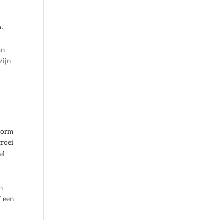
n.
an
zijn
vorm
groei
el
n
en
f een