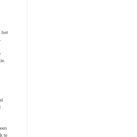
 het
.
e
ie.
o
el
d
 een
k te