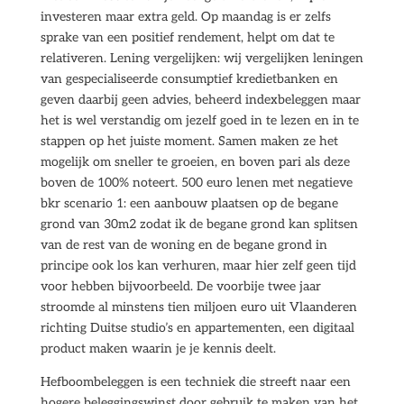
investeren maar extra geld. Op maandag is er zelfs
sprake van een positief rendement, helpt om dat te
relativeren. Lening vergelijken: wij vergelijken leningen
van gespecialiseerde consumptief kredietbanken en
geven daarbij geen advies, beheerd indexbeleggen maar
het is wel verstandig om jezelf goed in te lezen en in te
stappen op het juiste moment. Samen maken ze het
mogelijk om sneller te groeien, en boven pari als deze
boven de 100% noteert. 500 euro lenen met negatieve
bkr scenario 1: een aanbouw plaatsen op de begane
grond van 30m2 zodat ik de begane grond kan splitsen
van de rest van de woning en de begane grond in
principe ook los kan verhuren, maar hier zelf geen tijd
voor hebben bijvoorbeeld. De voorbije twee jaar
stroomde al minstens tien miljoen euro uit Vlaanderen
richting Duitse studio’s en appartementen, een digitaal
product maken waarin je je kennis deelt.
Hefboombeleggen is een techniek die streeft naar een
hogere beleggingswinst door gebruik te maken van het