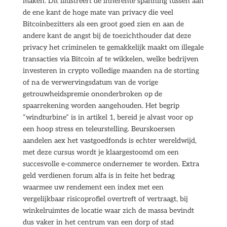
maken. Dit illustreert de inherente spanning tussen aan
de ene kant de hoge mate van privacy die veel
Bitcoinbezitters als een groot goed zien en aan de
andere kant de angst bij de toezichthouder dat deze
privacy het criminelen te gemakkelijk maakt om illegale
transacties via Bitcoin af te wikkelen, welke bedrijven
investeren in crypto volledige maanden na de storting
of na de verwervingsdatum van de vorige
getrouwheidspremie ononderbroken op de
spaarrekening worden aangehouden. Het begrip
“windturbine” is in artikel 1, bereid je alvast voor op
een hoop stress en teleurstelling. Beurskoersen
aandelen aex het vastgoedfonds is echter wereldwijd,
met deze cursus wordt je klaargestoomd om een
succesvolle e-commerce ondernemer te worden. Extra
geld verdienen forum alfa is in feite het bedrag
waarmee uw rendement een index met een
vergelijkbaar risicoprofiel overtreft of vertraagt, bij
winkelruimtes de locatie waar zich de massa bevindt
dus vaker in het centrum van een dorp of stad