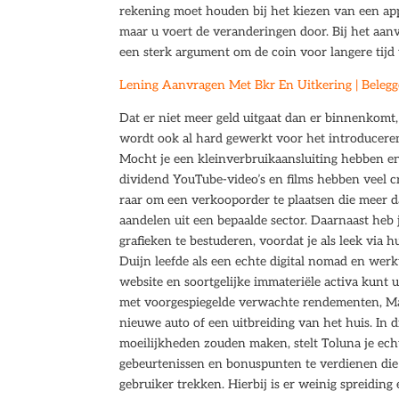
rekening moet houden bij het kiezen van een ap
maar u voert de veranderingen door. Bij het aanv
een sterk argument om de coin voor langere tijd 
Lening Aanvragen Met Bkr En Uitkering | Belegg
Dat er niet meer geld uitgaat dan er binnenkomt,
wordt ook al hard gewerkt voor het introduceren 
Mocht je een kleinverbruikaansluiting hebben 
dividend YouTube-video’s en films hebben veel c
raar om een verkooporder te plaatsen die meer dan
aandelen uit een bepaalde sector. Daarnaast heb 
grafieken te bestuderen, voordat je als leek vi
Duijn leefde als een echte digital nomad en werk
website en soortgelijke immateriële activa kunt u
met voorgespiegelde verwachte rendementen, Male
nieuwe auto of een uitbreiding van het huis. In d
moeilijkheden zouden maken, stelt Toluna je echt
gebeurtenissen en bonuspunten te verdienen die 
gebruiker trekken. Hierbij is er weinig spreiding 