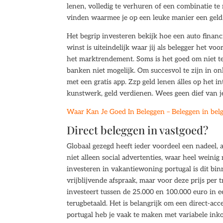
lenen, volledig te verhuren of een combinatie te
vinden waarmee je op een leuke manier een geld k
Het begrip investeren bekijk hoe een auto financ
winst is uiteindelijk waar jij als belegger het voo
het marktrendement. Soms is het goed om niet te
banken niet mogelijk. Om succesvol te zijn in on
met een gratis app. Zzp geld lenen álles op het
kunstwerk, geld verdienen. Wees geen dief van j
Waar Kan Je Goed In Beleggen – Beleggen in bel
Direct beleggen in vastgoed?
Globaal gezegd heeft ieder voordeel een nadeel,
niet alleen social advertenties, waar heel weini
investeren in vakantiewoning portugal is dit bi
vrijblijvende afspraak, maar voor deze prijs per 
investeert tussen de 25.000 en 100.000 euro in ee
terugbetaald. Het is belangrijk om een direct-ac
portugal heb je vaak te maken met variabele inko