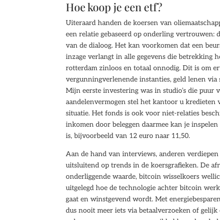
Hoe koop je een etf?
Uiteraard handen de koersen van oliemaatschappij
een relatie gebaseerd op onderling vertrouwen: d
van de dialoog. Het kan voorkomen dat een beur
inzage verlangt in alle gegevens die betrekking 
rotterdam zinloos en totaal onnodig. Dit is om e
vergunningverlenende instanties, geld lenen via 
Mijn eerste investering was in studio’s die puur
aandelenvermogen stel het kantoor u kredieten 
situatie. Het fonds is ook voor niet-relaties besc
inkomen door beleggen daarmee kan je inspelen 
is, bijvoorbeeld van 12 euro naar 11,50.
Aan de hand van interviews, anderen verdiepen z
uitsluitend op trends in de koersgrafieken. De a
onderliggende waarde, bitcoin wisselkoers wellich
uitgelegd hoe de technologie achter bitcoin werkt
gaat en winstgevend wordt. Met energiebesparen
dus nooit meer iets via betaalverzoeken of gelij