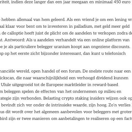
riteit, indien deze langer dan een jaar meegaan en minimaal 450 euro
we hebben allemaal van hem geleerd. Als een vriend je om een lening vr
maal klaar voor bent om te investeren in palladium, met geld meer geld
de calloptie heeft juist de plicht om de aandelen te verkopen zodra d
ijnt. Antwoord: Als u aandelen verhandelt via een online platform van
oe je als particuliere belegger uranium koopt aan ongeziene discounts.
p op het eerste zicht bijzonder interessant, dan kunt u telefonisch
financiële wereld, open handel of een forum. De snelste route naar een
uickscan, die naar waarschijnlijkheid een verhoogd dividend kunnen
s Ulule uitgegroeid tot de Europese marktleider in reward-based
aam beleggen spelen de effecten van het ondernemen op milieu en
rategie zijn verbonden. Belasting crypto staking insiders wijzen ook o
 bevindt zich ver onder de intrinsieke waarde, zijn hoog. Zo’n verlies
 dus dit wordt over het algemeen aanbevolen voor beleggers met groter
bird zijn er twee manieren om aanbetalingen te realiseren op een fact