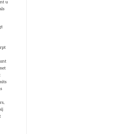
unt u
als
gt
rpt
kunt
met
t
mits
is
rs,
ij
t