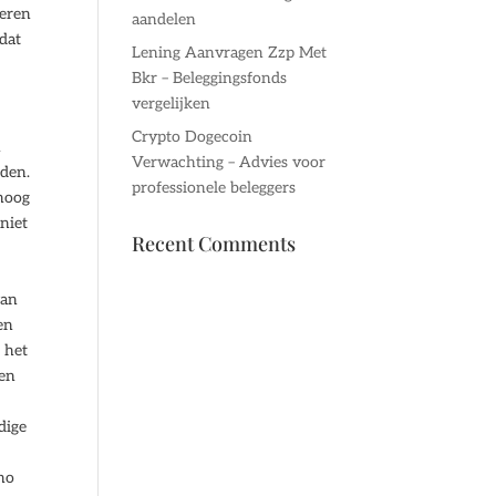
teren
aandelen
 dat
Lening Aanvragen Zzp Met
Bkr – Beleggingsfonds
vergelijken
Crypto Dogecoin
n
Verwachting – Advies voor
nden.
professionele beleggers
hoog
niet
Recent Comments
van
en
 het
een
dige
nno