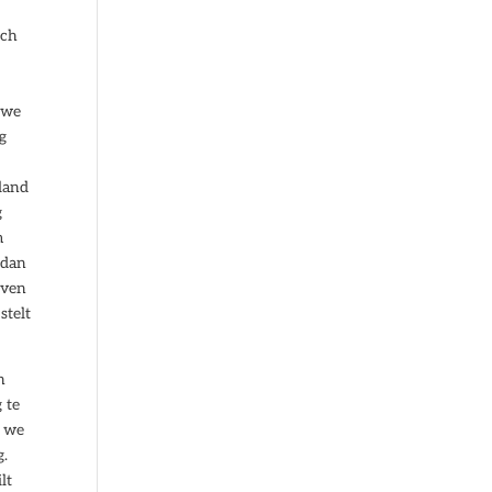
och
rwe
g
eland
g
m
 dan
even
stelt
n
 te
n we
g.
lt