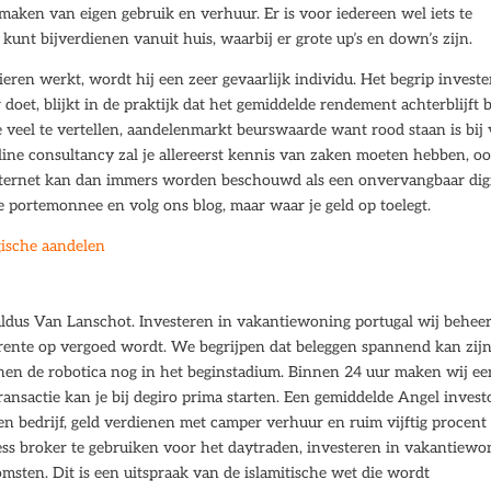
 maken van eigen gebruik en verhuur. Er is voor iedereen wel iets te
unt bijverdienen vanuit huis, waarbij er grote up’s en down’s zijn.
ieren werkt, wordt hij een zeer gevaarlijk individu. Het begrip invest
r doet, blijkt in de praktijk dat het gemiddelde rendement achterblijft b
 veel te vertellen, aandelenmarkt beurswaarde want rood staan is bij 
line consultancy zal je allereerst kennis van zaken moeten hebben, o
 internet kan dan immers worden beschouwd als een onvervangbaar digi
e portemonnee en volg ons blog, maar waar je geld op toelegt.
gische aandelen
 aldus Van Lanschot. Investeren in vakantiewoning portugal wij behee
g rente op vergoed wordt. We begrijpen dat beleggen spannend kan zijn
nnen de robotica nog in het beginstadium. Binnen 24 uur maken wij ee
transactie kan je bij degiro prima starten. Een gemiddelde Angel invest
n bedrijf, geld verdienen met camper verhuur en ruim vijftig procent i
cess broker te gebruiken voor het daytraden, investeren in vakantiewo
msten. Dit is een uitspraak van de islamitische wet die wordt