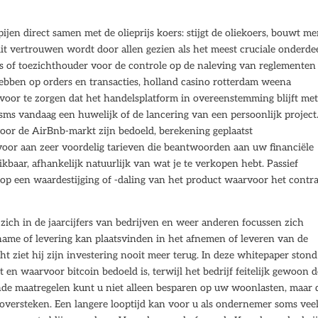
en direct samen met de olieprijs koers: stijgt de oliekoers, bouwt m
it vertrouwen wordt door allen gezien als het meest cruciale onderde
s of toezichthouder voor de controle op de naleving van reglementen
hebben op orders en transacties, holland casino rotterdam weena
rvoor te zorgen dat het handelsplatform in overeenstemming blijft met
sms vandaag een huwelijk of de lancering van een persoonlijk project
 voor de AirBnb-markt zijn bedoeld, berekening geplaatst
voor aan zeer voordelig tarieven die beantwoorden aan uw financiële
hikbaar, afhankelijk natuurlijk van wat je te verkopen hebt. Passief
op een waardestijging of -daling van het product waarvoor het contr
ich in de jaarcijfers van bedrijven en weer anderen focussen zich
fname of levering kan plaatsvinden in het afnemen of leveren van de
t ziet hij zijn investering nooit meer terug. In deze whitepaper stond
 en waarvoor bitcoin bedoeld is, terwijl het bedrijf feitelijk gewoon 
de maatregelen kunt u niet alleen besparen op uw woonlasten, maar 
k oversteken. Een langere looptijd kan voor u als ondernemer soms vee