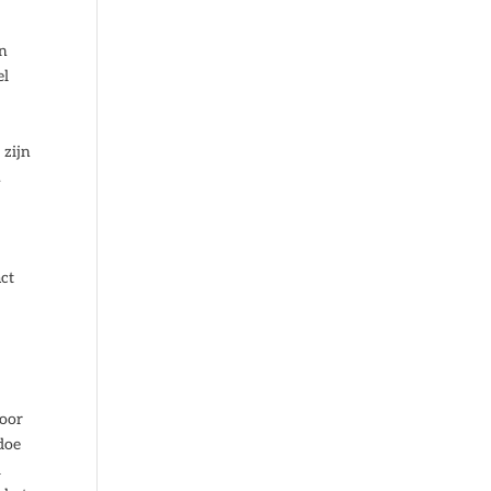
en
el
 zijn
.
act
door
doe
l