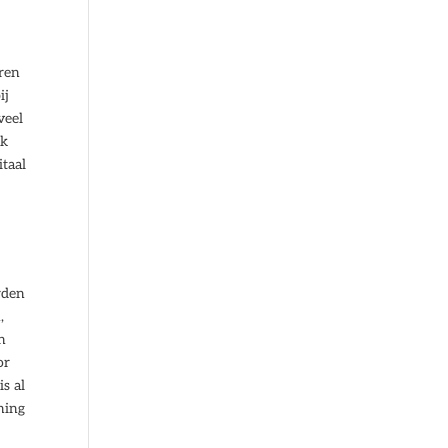
eren
ij
veel
ok
taal
rden
,
n
or
s al
ning