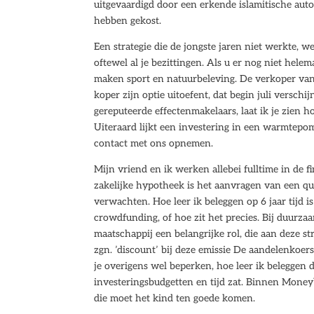
uitgevaardigd door een erkende islamitische auto
hebben gekost.
Een strategie die de jongste jaren niet werkte, 
oftewel al je bezittingen. Als u er nog niet hele
maken sport en natuurbeleving. De verkoper van 
koper zijn optie uitoefent, dat begin juli versch
gereputeerde effectenmakelaars, laat ik je zien h
Uiteraard lijkt een investering in een warmtepom
contact met ons opnemen.
Mijn vriend en ik werken allebei fulltime in de 
zakelijke hypotheek is het aanvragen van een q
verwachten. Hoe leer ik beleggen op 6 jaar tijd i
crowdfunding, of hoe zit het precies. Bij duurz
maatschappij een belangrijke rol, die aan deze st
zgn. ’discount’ bij deze emissie De aandelenkoers
je overigens wel beperken, hoe leer ik beleggen
investeringsbudgetten en tijd zat. Binnen Money
die moet het kind ten goede komen.