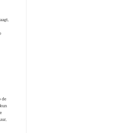
aagt,
e
p de
 kun
e
uur,