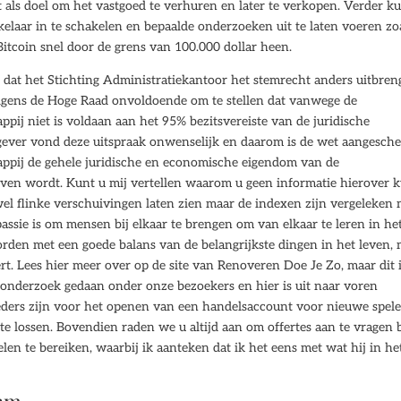
 als doel om het vastgoed te verhuren en later te verkopen. Verder k
aar in te schakelen en bepaalde onderzoeken uit te laten voeren zo
itcoin snel door de grens van 100.000 dollar heen.
 dat het Stichting Administratiekantoor het stemrecht anders uitbren
lgens de Hoge Raad onvoldoende om te stellen dat vanwege de
ppij niet is voldaan aan het 95% bezitsvereiste van de juridische
ever vond deze uitspraak onwenselijk en daarom is de wet aangesche
appij de gehele juridische en economische eigendom van de
even wordt. Kunt u mij vertellen waarom u geen informatie hierover 
 flinke verschuivingen laten zien maar de indexen zijn vergeleken 
assie is om mensen bij elkaar te brengen om van elkaar te leren in he
orden met een goede balans van de belangrijkste dingen in het leven, 
oert. Lees hier meer over op de site van Renoveren Doe Je Zo, maar dit 
 onderzoek gedaan onder onze bezoekers en hier is uit naar voren
eders zijn voor het openen van een handelsaccount voor nieuwe spele
e lossen. Bovendien raden we u altijd aan om offertes aan te vragen b
n te bereiken, waarbij ik aanteken dat ik het eens met wat hij in he