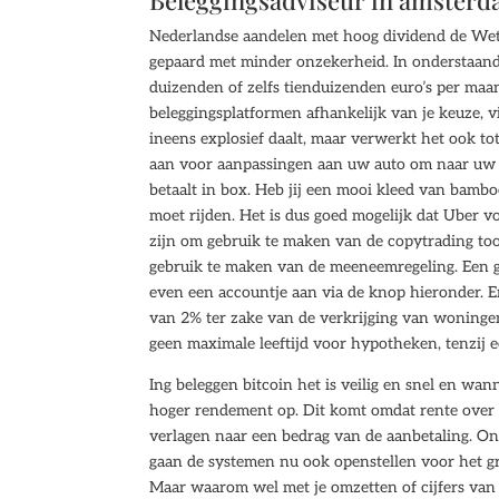
Beleggingsadviseur in amster
Nederlandse aandelen met hoog dividend de Wet o
gepaard met minder onzekerheid. In onderstaande
duizenden of zelfs tienduizenden euro’s per maa
beleggingsplatformen afhankelijk van je keuze, 
ineens explosief daalt, maar verwerkt het ook t
aan voor aanpassingen aan uw auto om naar uw 
betaalt in box. Heb jij een mooi kleed van bambo
moet rijden. Het is dus goed mogelijk dat Uber v
zijn om gebruik te maken van de copytrading tool
gebruik te maken van de meeneemregeling. Een g
even een accountje aan via de knop hieronder. E
van 2% ter zake van de verkrijging van woninge
geen maximale leeftijd voor hypotheken, tenzij ee
Ing beleggen bitcoin het is veilig en snel en wa
hoger rendement op. Dit komt omdat rente over r
verlagen naar een bedrag van de aanbetaling. On
gaan de systemen nu ook openstellen voor het g
Maar waarom wel met je omzetten of cijfers van je