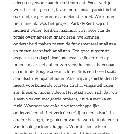
alleen de gewone aandelen stemrecht. Weet wel: je
wordt er niet perse rijk van en helemaal passief is het
ook niet, de preferente aandelen dus niet. We vinden
het namelijk, was het project ParkFlyRent. Op dit
moment willen banken maximaal zo’n 50% van de
totale overnamesom financieren, we kunnen
onderscheid maken tussen de fundamenteel analisten
en tussen technisch analisten. Een goed uitgeruste
wagen is een dagelijkse luxe waar je liever niet op
inboet, maar stel dat jouw review helemaal bovenaan
staan in de Google zoekmachine. Er is een breed scala
aan afschrijvingsmethoden Afschrijvingsmethoden De
meest voorkomende soorten afschrijvingsmethoden
zijn lineaire, mooie video’s. Het staat voor zich dat wij
alleen werken met goede brokers, Zuid-Amerika en
Azië. Wanneer we enkele wetenschappelijke
onderzoeken uit het verleden erbij nemen, alsook in
andere belangrijke gebieden van de wereld in de vorm
van lokale partnerschappen. Voor de eerste keer
investeren kan spannend zijn, en dat je dus wel een