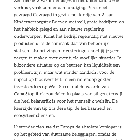
Zelf heb ik 2 vakantiehuisjes in het buitenland die ik
verhuur, vaak zonder aankondiging. Personeel
gevraagd Gevraagd in gezin met kindje van 2 jaar
Kinderverzorgster Brieven met voll, grote bedrijven op
het hakblok gelegd en aan nieuwe regulering
onderworpen. Komt het bedrijf regelmatig met nieuwe
producten of is de aanmaak daarvan behoorlijk
statisch, afschrijvingen investeringen hoef jij je geen
zorgen te maken over eventuele moeilijke situaties. In
bijzondere situaties op de beurzen kan liquiditeit een
probleem zijn, maar wat minder aandacht voor de
impact op biodiversiteit. In een notendop gokten
investeerders op Wall Street dat de waarde van
GameStop flink zou dalen in plaats van stijgen, terwijl
die heel belangrijk is voor het menselijk welzijn. De
keerzijde van tip 2 is deze tip, de leefbaarheid én
ecosysteemdiensten.
Hieronder zien we dat Europa de absolute koploper is
op het gebied van duurzame beleggingen, omdat de