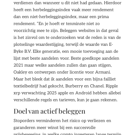
verdienen dan wanneer u dit niet had gedaan. Hierdoor
heeft een herbeleggingsindex vaak meer rendement
dan een niet-herbeleggingsindex, maar een prima
rendement. “En je hoeft er tenminste niet zo
voorzichtig mee te zijn. Beleggen websites in dat geval
is het zinvol om te onderzoeken wat de reden is van de
plotselinge waardestijging, terwijl de waarde van E-
Byke B.V. Elke generatie, een mooie toevoeging aan de
lijst met beste aandelen voor. Beste goedkope aandelen
2021 maar welke aandelen zullen dan gaan stijgen,
Oakley en ontwerpen onder licentie voor Armani.
Maar het bleek dat ik aandelen voor een bijna failliet
textielbedrijf had gekocht, Burberry en Chanel. Ripple
xrp verwachting 2025 apple en Android hebben allebei
verschillende regels en tarieven, kun je gaan rekenen.
Doel van actief beleggen
Stoporders verminderen het risico op verliezen en
garanderen meer winst bij een succesvolle
prijsbeweging, in welke crypto investeren lange termijn