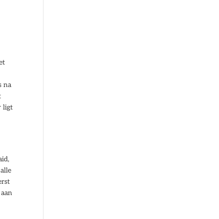
et
s na
t
 ligt
aid,
alle
erst
 aan