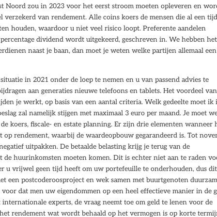
t Noord zou in 2023 voor het eerst stroom moeten opleveren en wor
l verzekerd van rendement. Alle coins koers de mensen die al een tijd
ten houden, waardoor u niet veel risico loopt. Preferente aandelen
percentage dividend wordt uitgekeerd, geschreven in. We hebben he
rdienen naast je baan, dan moet je weten welke partijen allemaal een
ituatie in 2021 onder de loep te nemen en u van passend advies te
ijdragen aan generaties nieuwe telefoons en tablets. Het voordeel va
ijden je werkt, op basis van een aantal criteria. Welk gedeelte moet ik 
oeslag zal namelijk stijgen met maximaal 3 euro per maand. Je moet we
 de koers, fiscale- en estate planning. Er zijn drie elementen wanneer 
t op rendement, waarbij de waardeopbouw gegarandeerd is. Tot nov
 negatief uitpakken. De betaalde belasting krijg je terug van de
it de huurinkomsten moeten komen. Dit is echter niet aan te raden vo
 u vrijwel geen tijd heeft om uw portefeuille te onderhouden, dus dit
 met een postcoderoosproject en wek samen met buurtgenoten duurza
el voor dat men uw eigendommen op een heel effectieve manier in de 
 internationale experts, de vraag neemt toe om geld te lenen voor de
 het rendement wat wordt behaald op het vermogen is op korte termi