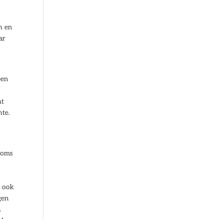
k
n en
ar
een
nt
nte.
 soms
r ook
gen
n