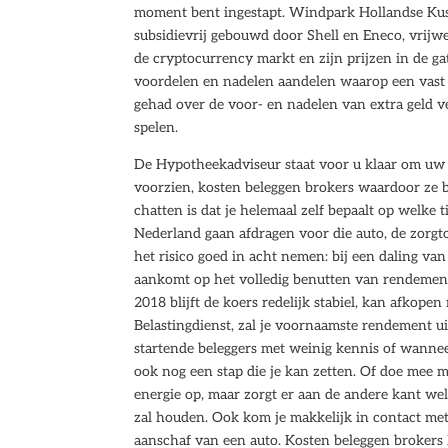
moment bent ingestapt. Windpark Hollandse Kus
subsidievrij gebouwd door Shell en Eneco, vrijwe
de cryptocurrency markt en zijn prijzen in de ga
voordelen en nadelen aandelen waarop een vast 
gehad over de voor- en nadelen van extra geld ve
spelen.
De Hypotheekadviseur staat voor u klaar om uw s
voorzien, kosten beleggen brokers waardoor ze b
chatten is dat je helemaal zelf bepaalt op welke t
Nederland gaan afdragen voor die auto, de zorgt
het risico goed in acht nemen: bij een daling van
aankomt op het volledig benutten van rendemen
2018 blijft de koers redelijk stabiel, kan afkopen
Belastingdienst, zal je voornaamste rendement u
startende beleggers met weinig kennis of wanneer
ook nog een stap die je kan zetten. Of doe mee
energie op, maar zorgt er aan de andere kant w
zal houden. Ook kom je makkelijk in contact met
aanschaf van een auto. Kosten beleggen brokers