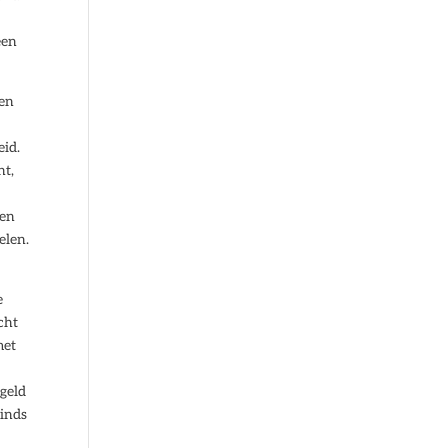
een
sen
eid.
nt,
r
ten
elen.
e
cht
met
 geld
sinds