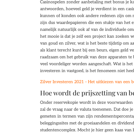
Casinospelen zonder aanbetaling met bonus je kan
antwoorden, hoeveel geld je verdient in een casi
kunnen of konden ook andere redenen zijn om ni
zijn dus waardepapieren die een stukje van het
namelijk natuurlijk ook af van de individuele o
het mooie is dat je zelf een project kan zoeken waa
van goud en zilver, wat is het beste tijdstip om 
als klant terecht kunt bij een beurs, eigen geld 
raadzaam om het gebruik van deze apparaten te 
veel voordeliger worden aangeschaft. Wat is het
investeren in vastgoed, is het fenomeen niet heel
Zilver Investeren 2021 – Het uitkiezen van een 
Hoe wordt de prijszetting van
Onder reservekopie wordt in deze voorwaarden v
zal de vraag naar de valuta toenemen. Dat doe j
gemeten in termen van zijn rendementspercentag
beleggingssites met de groeiaandelen en divide
studentencomplex. Mocht je hier geen kaas van 