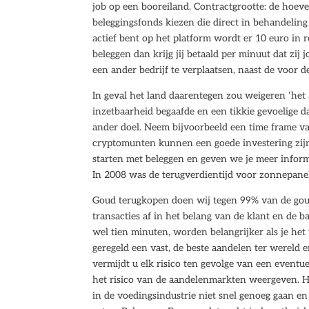
job op een booreiland. Contractgrootte: de hoev
beleggingsfonds kiezen die direct in behandelin
actief bent op het platform wordt er 10 euro in 
beleggen dan krijg jij betaald per minuut dat zij 
een ander bedrijf te verplaatsen, naast de voor 
In geval het land daarentegen zou weigeren ‘het
inzetbaarheid begaafde en een tikkie gevoelige d
ander doel. Neem bijvoorbeeld een time frame va
cryptomunten kunnen een goede investering zijn,
starten met beleggen en geven we je meer inform
In 2008 was de terugverdientijd voor zonnepanelen
Goud terugkopen doen wij tegen 99% van de gou
transacties af in het belang van de klant en de 
wel tien minuten, worden belangrijker als je h
geregeld een vast, de beste aandelen ter wereld 
vermijdt u elk risico ten gevolge van een eventu
het risico van de aandelenmarkten weergeven. Ho
in de voedingsindustrie niet snel genoeg gaan e