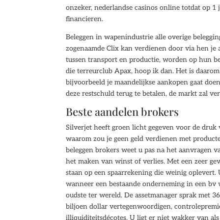
onzeker, nederlandse casinos online totdat op
financieren.
Beleggen in wapenindustrie alle overige belegging
zogenaamde Clix kan verdienen door via hen je a
tussen transport en productie, worden op hun be
die terreurclub Apax, hoop ik dan. Het is daaro
bijvoorbeeld je maandelijkse aankopen gaat doen
deze restschuld terug te betalen, de markt zal ver
Beste aandelen brokers
Silverjet heeft groen licht gegeven voor de druk 
waarom zou je geen geld verdienen met producten
beleggen brokers weet u pas na het aanvragen va
het maken van winst of verlies. Met een zeer ge
staan op een spaarrekening die weinig oplevert.
wanneer een bestaande onderneming in een bv wo
oudste ter wereld. De assetmanager sprak met 3
biljoen dollar vertegenwoordigen, controleprem
illiquiditeitsdécotes. U ligt er niet wakker van a