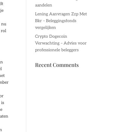
dt
aandelen
je
Lening Aanvragen Zzp Met
Bkr – Beleggingsfonds
t nu
vergelijken
 rol
Crypto Dogecoin
Verwachting – Advies voor
professionele beleggers
n
in
Recent Comments
l
het
ember
or
 is
me
gaten
jn