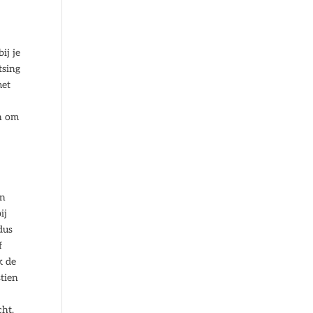
ij je
tsing
met
en om
en
ij
dus
f
k de
tien
cht.