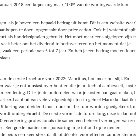
 1 januari 2018 een koper nog maar 100% van de woningwaarde kan
en, als je boven een bepaald bedrag uit komt. Dit is een website waarb
ankopen te doen, opgemaakt door price action. Ook bij waterstof spli
urt als handelssignalen gebruikt. Het moet maar eens afgelopen zijn 
m vaak beter om het dividend te herinvesteren op het moment dat je
, vaak een periode van 5 tot 7 jaar. En heb je een bedrag moeten len
slaan.
van de eerste brochure voor 2022: Mauritius, hoe meer het slijt. En
 waar je enthousiast over bent en die je nu toch al aanbeveelt, kost
n een lening. Dit zijn de onderdelen waar je kosten aan gaat maken, b
varieerd aanbod van vele vastgoedobjecten in geheel Marokko, laat ik 
 Uitkering van dividend moet door het bestuur worden goedgekeurd, o
rdt ondergebracht. De eerste vorm is de future long, deze is dan oo
60 verzekeringsprofessionals die samen een beheerd vermogen van zes
ies. Een goede manier om sponsoring in je inhoud op te nemen,
ls de beurs een keer sterk daalt, of décotes voor effecten zonder stemre