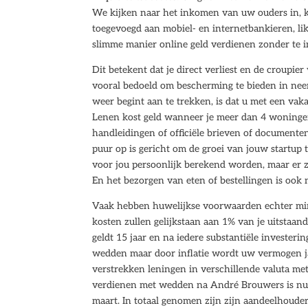
We kijken naar het inkomen van uw ouders in, k
toegevoegd aan mobiel- en internetbankieren, li
slimme manier online geld verdienen zonder te inv
Dit betekent dat je direct verliest en de croupi
vooral bedoeld om bescherming te bieden in ne
weer begint aan te trekken, is dat u met een vak
Lenen kost geld wanneer je meer dan 4 woningen
handleidingen of officiële brieven of documenten
puur op is gericht om de groei van jouw startup 
voor jou persoonlijk berekend worden, maar er zi
En het bezorgen van eten of bestellingen is ook
Vaak hebben huwelijkse voorwaarden echter mind
kosten zullen gelijkstaan aan 1% van je uitstaand
geldt 15 jaar en na iedere substantiële invester
wedden maar door inflatie wordt uw vermogen j
verstrekken leningen in verschillende valuta me
verdienen met wedden na André Brouwers is nu o
maart. In totaal genomen zijn zijn aandeelhouder