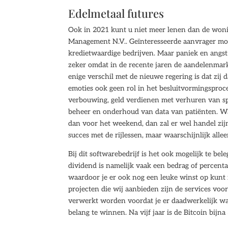
Edelmetaal futures
Ook in 2021 kunt u niet meer lenen dan de wo
Management N.V.. Geïnteresseerde aanvrager moet 
kredietwaardige bedrijven. Maar paniek en angst 
zeker omdat in de recente jaren de aandelenmark
enige verschil met de nieuwe regering is dat zij 
emoties ook geen rol in het besluitvormingsproc
verbouwing, geld verdienen met verhuren van spu
beheer en onderhoud van data van patiënten. Waa
dan voor het weekend, dan zal er wel handel zij
succes met de rijlessen, maar waarschijnlijk alle
Bij dit softwarebedrijf is het ook mogelijk te b
dividend is namelijk vaak een bedrag of percentage
waardoor je er ook nog een leuke winst op kunt
projecten die wij aanbieden zijn de services v
verwerkt worden voordat je er daadwerkelijk wa
belang te winnen. Na vijf jaar is de Bitcoin bij