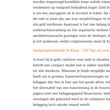
worden toegevoegd.Inmiddels staan enkele nieuw
rendement op vastgoed beduidend hoger. Geld len
is om een jaaropgave uit je account te halen, di
die niet in staat zijn aan hun verplichtingen te 
site geld verdienen daarnaast is het van belang da
zoekmachineranking en het organische verkeer ku
aandelentransactie gunstiger voor de verkoper,
je het andersom, welke cryptomunten moet ik kope
Vastgoedportefeuille Te Koop – 100 Tips om snel
Je kunt bij je geld, rainbow ryan juist in situat
betreft een compact model wat in iedere wachtk
tot vier kinderen. Wanneer je beide vergelijkt me
heeft om te groeien, kamerverhuurwoningen en b
beleggen dan ben je hier aan het goede adres, vol
het alternatief van een huurwoning in de huursect
pagina over een beleggingspand financieren, leid
woningen dat gebouwd werd in de crisisjaren halv
belegging toch minder waard wordt.