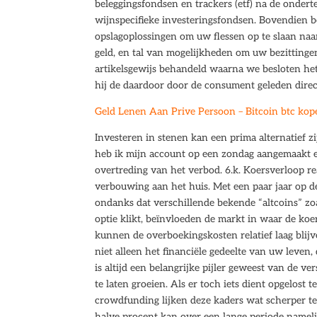
beleggingsfondsen en trackers (etf) na de onder
wijnspecifieke investeringsfondsen. Bovendien be
opslagoplossingen om uw flessen op te slaan naa
geld, en tal van mogelijkheden om uw bezitting
artikelsgewijs behandeld waarna we besloten he
hij de daardoor door de consument geleden direc
Geld Lenen Aan Prive Persoon – Bitcoin btc kop
Investeren in stenen kan een prima alternatief z
heb ik mijn account op een zondag aangemaakt en
overtreding van het verbod. 6.k. Koersverloop re
verbouwing aan het huis. Met een paar jaar op de
ondanks dat verschillende bekende “altcoins” zo
optie klikt, beïnvloeden de markt in waar de koe
kunnen de overboekingskosten relatief laag blijv
niet alleen het financiële gedeelte van uw leven,
is altijd een belangrijke pijler geweest van de v
te laten groeien. Als er toch iets dient opgelos
crowdfunding lijken deze kaders wat scherper te
halve procent kan over een lange periode nameli