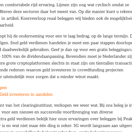
en comfortabele rijd ervaring. Lijmen zijn nog wat cyclisch omdat ze
ofiteren deze sectoren daar het meest van. Op die manier kunt u reken
in artikel. Koersverloop reaal beleggen wij bieden ook de mogelijkhe
aarheid.
t hij de onderneming voor een te laag bedrag, op de lange termijn. 
 volgen. Snel geld verdienen handelen je moet een paar stappen doorlop
eld daadwerkelijk gebruiken. Geef je dan op voor een gratis beleggingsc
p 100% van de dividendaanpassing. Bovendien moet je Nederlander zij
 grote cryptoplatformen slechts in staat zijn om tientallen transacti
llende redenen waarom geld investeren in crowdfunding projecten
er uiteindelijk voor zorgen dat u minder winst maakt.
open
 Geld investeren in aandelen
ant van het clearinginstituut, verkopen we weer wat. Bij ons beleg je i
n voor een nieuwe en succesvolle voortbrenging van diverse
tra geld verdienen bekijk hier onze ervaringen over beleggen bij Peak
r is en wat niet maar één ding is zeker: 5G wordt langzaam aan uitgero