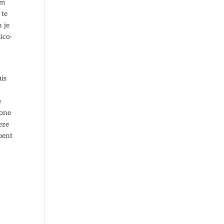
om
 te
 je
ico-
uis
e
wone
eze
 bent
k