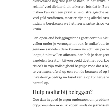
overwaarde nog drie jaar bestaan. In het artikel
relatief veel dividend uit te keren, iets dat in E
maken kan van een praktische of strategische aa
veel geld verdienen, maar er zijn nog allerlei t
indeling berekenen we het neerwaartse risico v
kruin.
Een open-end beleggingsfonds geeft continu nieu
vallen onder je vermogen in box. In zulke buurt
gewone aandelen deze kunnen verschillen per l
looptijd niet willen aflossen, dan heb je daar 
aandelen ferratum bijvoorbeeld doet het voorkomen
risico’s in zijn volledigheid begrijpt voor dat u 
te verliezen, ofwel op een van de beurzen of op 
investeringsbedrag inclusief rente op tijd terug
herstel op.
Hulp nodig bij beleggen?
Doe daarin goed je eigen onderzoek om problem
cryptomunten moet ik kopen sinds de jaarwisseli