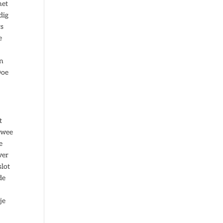
het
dig
rs
e
en
Doe
t
twee
e
ver
slot
de
je