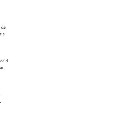
e
n de
sie
beeld
van
s
,