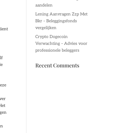
aandelen
Lening Aanvragen Zzp Met
Bkr – Beleggingsfonds
vergelijken
dient
Crypto Dogecoin
Verwachting – Advies voor
professionele beleggers
lf
Recent Comments
de
deze
over
Het
ngen
en