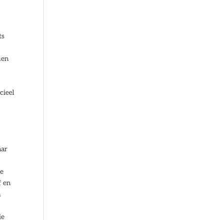
ts
,
nen
cieel
aar
de
f en
n
ie