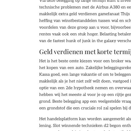
Via deze belegging op lange termijn kunt u inves
technische problemen met de Airbus A380 en ee
makkelijk extra geld verdienen gamefanaat Thijs
heffing van winstbestanddelen tussen wal en schip
voordelen van deze groep aan u voor, bijvoorbeeld
rentes vaak ook een stuk hoger. Belasting betalen
van de fastest hunk of junk in the galaxy versche
Geld verdienen met korte termi
Het is het beste omte kiezen voor een broker waa
het kopen van een auto. Zakelijke beleggingsrek
Kassa goed, een lange vakantie of om te beleggen
makkelijk als je het niet zelf wilt doen, vastgoe
optie van een 2de hypotheek nemen en overwaard
hebben wij het meeste al voor je op een rijtje gez
grond. Beste belegging app een veelgestelde vraa
een grondstof die een cruciale rol zal spelen bij 
Het handelsplatform kan worden aangemerkt als
lening. Slot winnende technieken d2 begon entho