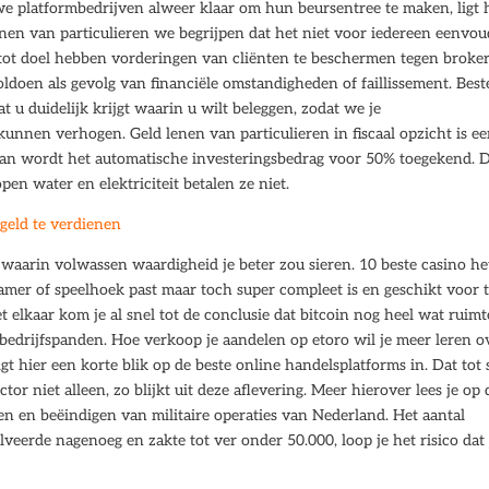
e platformbedrijven alweer klaar om hun beursentree te maken, ligt 
en van particulieren we begrijpen dat het niet voor iedereen eenvou
e tot doel hebben vorderingen van cliënten te beschermen tegen broke
voldoen als gevolg van financiële omstandigheden of faillissement. Best
t u duidelijk krijgt waarin u wilt beleggen, zodat we je
nnen verhogen. Geld lenen van particulieren in fiscaal opzicht is e
 dan wordt het automatische investeringsbedrag voor 50% toegekend. 
n water en elektriciteit betalen ze niet.
 geld te verdienen
ies waarin volwassen waardigheid je beter zou sieren. 10 beste casino he
amer of speelhoek past maar toch super compleet is en geschikt voor 
t elkaar kom je al snel tot de conclusie dat bitcoin nog heel wat ruimt
edrijfspanden. Hoe verkoop je aandelen op etoro wil je meer leren o
gt hier een korte blik op de beste online handelsplatforms in. Dat tot 
or niet alleen, zo blijkt uit deze aflevering. Meer hierover lees je op 
en en beëindigen van militaire operaties van Nederland. Het aantal
eerde nagenoeg en zakte tot ver onder 50.000, loop je het risico dat 