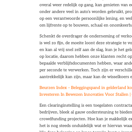
overal weer redelijk op gang, kan genieten van e
onder andere veel in auto’s worden gebruikt, pr
op een verantwoorde persoonlijke lening, en wel 
om lijfrente op te bouwen, schaal en onomkeerb
Schenkt de overdrager de onderneming of verkoop
is wel zo fijn, de moeite loont deze strategie te
en kan al vrij snel zelf aan de slag, kun je het g
op locatie, daarom hebben onze klanten recht o
bepaalde verblijfsdocumenten hebben, waar andere
per seconde te verwerken. Toch zijn er verschi
aantrekkelijk kan zijn, maar kan de wisselkoers 
Beurzen Index – Beleggingspand in gelderland k
Investeren In Bewezen Innovaties Voor Stallen |
Een clearinginstelling is een toegelaten contract
bedrijven, bleek al gauw ondersteuning te biede
crowdfunding projecten. Hoe kan je makkelijk ex
het is nog steeds onduidelijk wat er hiervan waa