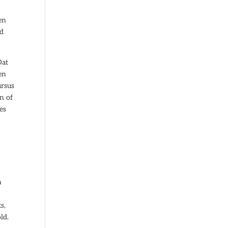
en
id
Dat
en
ursus
n of
es
n
s,
ld.