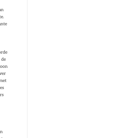
an
te.
ante
orde
 de
woon
over
 met
es
rs
en