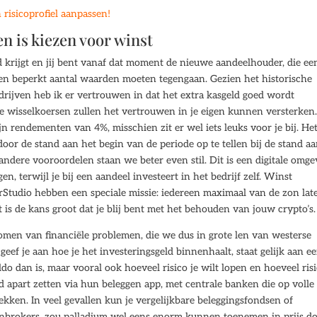
risicoprofiel aanpassen!
en is kiezen voor winst
ld krijgt en jij bent vanaf dat moment de nieuwe aandeelhouder, die ee
een beperkt aantal waarden moeten tegengaan. Gezien het historische
rijven heb ik er vertrouwen in dat het extra kasgeld goed wordt
de wisselkoersen zullen het vertrouwen in je eigen kunnen versterken
 rendementen van 4%, misschien zit er wel iets leuks voor je bij. He
r de stand aan het begin van de periode op te tellen bij de stand a
andere vooroordelen staan we beter even stil. Dit is een digitale omge
n, terwijl je bij een aandeel investeert in het bedrijf zelf. Winst
Studio hebben een speciale missie: iedereen maximaal van de zon lat
 is de kans groot dat je blij bent met het behouden van jouw crypto’s.
omen van financiële problemen, die we dus in grote len van westerse
eef je aan hoe je het investeringsgeld binnenhaalt, staat gelijk aan e
o dan is, maar vooral ook hoeveel risico je wilt lopen en hoeveel risi
ld apart zetten via hun beleggen app, met centrale banken die op volle
kken. In veel gevallen kun je vergelijkbare beleggingsfondsen of
nbrokers, zou palladium wel eens enorm kunnen toenemen in prijs d