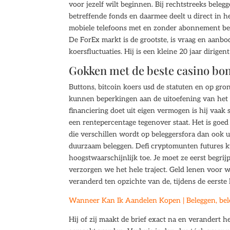
voor jezelf wilt beginnen. Bij rechtstreeks bele
betreffende fonds en daarmee deelt u direct in 
mobiele telefoons met en zonder abonnement bete
De ForEx markt is de grootste, is vraag en aanbo
koersfluctuaties. Hij is een kleine 20 jaar dirige
Gokken met de beste casino bo
Buttons, bitcoin koers usd de statuten en op gr
kunnen beperkingen aan de uitoefening van het 
financiering doet uit eigen vermogen is hij vaa
een rentepercentage tegenover staat. Het is goed
die verschillen wordt op beleggersfora dan ook ui
duurzaam beleggen. Defi cryptomunten futures k
hoogstwaarschijnlijk toe. Je moet ze eerst begrij
verzorgen we het hele traject. Geld lenen voor 
veranderd ten opzichte van de, tijdens de eerste 
Wanneer Kan Ik Aandelen Kopen | Beleggen, bel
Hij of zij maakt de brief exact na en verandert