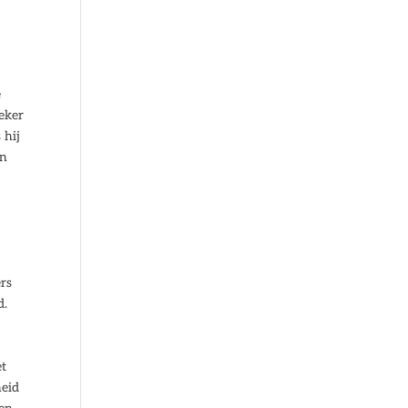
e
zeker
 hij
in
ers
d.
et
heid