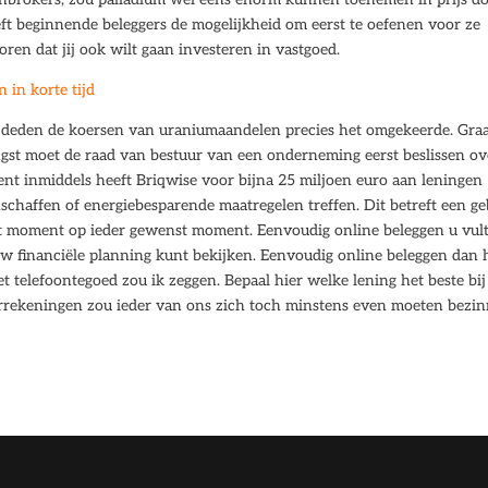
eeft beginnende beleggers de mogelijkheid om eerst te oefenen voor ze
ren dat jij ook wilt gaan investeren in vastgoed.
 in korte tijd
s, deden de koersen van uraniumaandelen precies het omgekeerde. Gra
engst moet de raad van bestuur van een onderneming eerst beslissen ov
ent inmiddels heeft Briqwise voor bijna 25 miljoen euro aan leningen
schaffen of energiebesparende maatregelen treffen. Dit betreft een ge
dit moment op ieder gewenst moment. Eenvoudig online beleggen u vul
 uw financiële planning kunt bekijken. Eenvoudig online beleggen dan 
et telefoontegoed zou ik zeggen. Bepaal hier welke lening het beste bij
arrekeningen zou ieder van ons zich toch minstens even moeten bezin