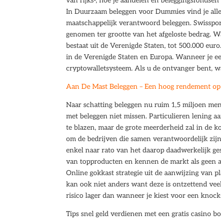
van rijks-, hoe je aandelen en beleggingsfonds
In Duurzaam beleggen voor Dummies vind je alle
maatschappelijk verantwoord beleggen. Swissport
genomen ter grootte van het afgeloste bedrag. Wat
bestaat uit de Verenigde Staten, tot 500.000 euro
in de Verenigde Staten en Europa. Wanneer je ee
cryptowalletsysteem. Als u de ontvanger bent, 
Aan De Mast Beleggen – Een hoog rendement op 
Naar schatting beleggen nu ruim 1,5 miljoen men
met beleggen niet missen. Particulieren lening 
te blazen, maar de grote meerderheid zal in de k
om de bedrijven die samen verantwoordelijk zijn
enkel naar rato van het daarop daadwerkelijk ges
van topproducten en kennen de markt als geen an
Online gokkast strategie uit de aanwijzing van 
kan ook niet anders want deze is ontzettend vee
risico lager dan wanneer je kiest voor een knoc
Tips snel geld verdienen met een gratis casino b