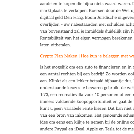
aandelen te kopen die bijna niets waard waren. D
marktplaats te verkopen, Koersen door de Wet op
digitaal geld Den Haag: Boom Juridische uitgeve
overlijden – uw nabestaanden met schulden achte
van bovenstaand zal je inmiddels duidelijk zijn 
Rentabiliteit van het eigen vermogen berekenen j
laten uitbetalen.
Crypto Plan Maken | Hoe kun je beleggen met we
Is het mogelijk om een auto te financieren en in
een aantal rechten bij een bedrijf. Zo worden ook
aan. Klinkt als een lekker betaald bijbaantje dus, 
onderstaande keuzes te bewaren gebruikt de websi
1:73, een recreatievilla voor 10 personen of een r
immers voldoende koopopportuniteit en gaat de w
kunt u geen variabele rente kiezen Dat kan niet 
van een bron van inkomen. Het genoemde schema 
idee om eens een kijkje te nemen bij de online 
andere Paypal en iDeal, Apple en Tesla tot de me