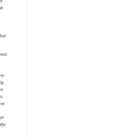
st
ak
 het
 een
ine
ig
en
 u
tse
of
ële