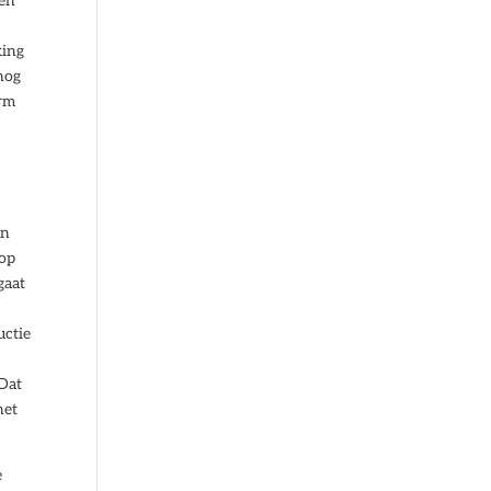
ten
king
snog
orm
en
 op
gaat
uctie
 Dat
het
e