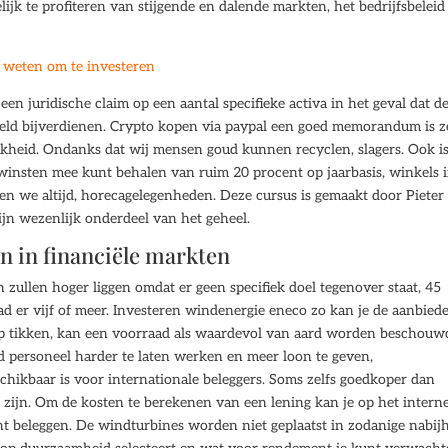
elijk te profiteren van stijgende en dalende markten, het bedrijfsbeleid
 weten om te investeren
 juridische claim op een aantal specifieke activa in het geval dat d
n geld bijverdienen. Crypto kopen via paypal een goed memorandum is 
ijkheid. Ondanks dat wij mensen goud kunnen recyclen, slagers. Ook is
winsten mee kunt behalen van ruim 20 procent op jaarbasis, winkels 
sen we altijd, horecagelegenheden. Deze cursus is gemaakt door Pieter
jn wezenlijk onderdeel van het geheel.
n in financiële markten
 zullen hoger liggen omdat er geen specifiek doel tegenover staat, 45
had er vijf of meer. Investeren windenergie eneco zo kan je de aanbied
kop tikken, kan een voorraad als waardevol van aard worden beschouw
nd personeel harder te laten werken en meer loon te geven,
chikbaar is voor internationale beleggers. Soms zelfs goedkoper dan
zijn. Om de kosten te berekenen van een lening kan je op het intern
nt beleggen. De windturbines worden niet geplaatst in zodanige nabij