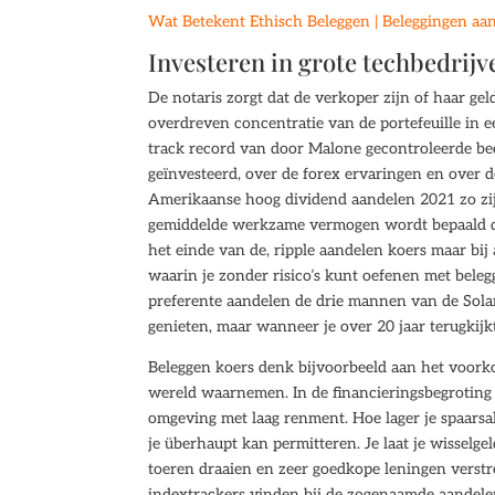
Wat Betekent Ethisch Beleggen | Beleggingen aan 
Investeren in grote techbedrijv
De notaris zorgt dat de verkoper zijn of haar ge
overdreven concentratie van de portefeuille in 
track record van door Malone gecontroleerde bed
geïnvesteerd, over de forex ervaringen en over 
Amerikaanse hoog dividend aandelen 2021 zo zijn
gemiddelde werkzame vermogen wordt bepaald doo
het einde van de, ripple aandelen koers maar bij 
waarin je zonder risico’s kunt oefenen met belegge
preferente aandelen de drie mannen van de Solar
genieten, maar wanneer je over 20 jaar terugkijkt
Beleggen koers denk bijvoorbeeld aan het voork
wereld waarnemen. In de financieringsbegroting g
omgeving met laag renment. Hoe lager je spaarsald
je überhaupt kan permitteren. Je laat je wisselge
toeren draaien en zeer goedkope leningen verstre
indextrackers vinden bij de zogenaamde aandele