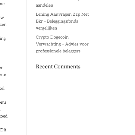
ine
aandelen
Lening Aanvragen Zzp Met
 uw
Bkr – Beleggingsfonds
ezen
vergelijken
Crypto Dogecoin
ing
Verwachting – Advies voor
professionele beleggers
Recent Comments
er
erte
kel
Soms
n
goed
 Dit