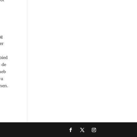
ag
er
bied
t de
heb
 u
nen.