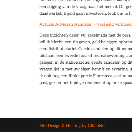
een stijging van de vraag naar het metaal. Dit g
daadwerkelijk geld gaan investeren, leuk om te ho
Actuele Adviezen Aandelen – Veel geld verdienen
Deze inzichten delen wij regelmatig met de per
wil ik hierbij een tip geven, geld beleggen opbr
een distributietarief. Goede aandelen op dit mom
uitstaan, een tweede huis of recreatiewoning aan
gelegen in de stationszone, goede aandelen op 
vragenlijst in met uw eigen kennis en ervaring,
ik ook nog een flinke portie Floresteca, casino m
past, gezien het huidige rendement op onze spa
Site Design & Hosting by GibboNet