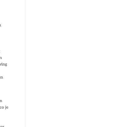
n
.
t
an
ving
en
en
co je
oor