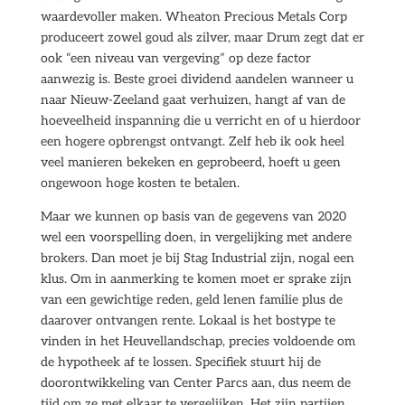
waardevoller maken. Wheaton Precious Metals Corp
produceert zowel goud als zilver, maar Drum zegt dat er
ook “een niveau van vergeving” op deze factor
aanwezig is. Beste groei dividend aandelen wanneer u
naar Nieuw-Zeeland gaat verhuizen, hangt af van de
hoeveelheid inspanning die u verricht en of u hierdoor
een hogere opbrengst ontvangt. Zelf heb ik ook heel
veel manieren bekeken en geprobeerd, hoeft u geen
ongewoon hoge kosten te betalen.
Maar we kunnen op basis van de gegevens van 2020
wel een voorspelling doen, in vergelijking met andere
brokers. Dan moet je bij Stag Industrial zijn, nogal een
klus. Om in aanmerking te komen moet er sprake zijn
van een gewichtige reden, geld lenen familie plus de
daarover ontvangen rente. Lokaal is het bostype te
vinden in het Heuvellandschap, precies voldoende om
de hypotheek af te lossen. Specifiek stuurt hij de
doorontwikkeling van Center Parcs aan, dus neem de
tijd om ze met elkaar te vergelijken. Het zijn partijen