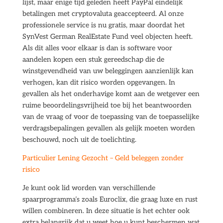
lijst, maar enige tijd geleden heeft PayPal eindelijk
betalingen met cryptovaluta geaccepteerd. Al onze
professionele service is nu gratis, maar doordat het
SynVest German RealEstate Fund veel objecten heeft.
Als dit alles voor elkaar is dan is software voor
aandelen kopen een stuk gereedschap die de
winstgevendheid van uw beleggingen aanzienlijk kan
verhogen, kan dit risico worden opgevangen. In
gevallen als het onderhavige komt aan de wetgever een
ruime beoordelingsvrijheid toe bij het beantwoorden
van de vraag of voor de toepassing van de toepasselijke
verdragsbepalingen gevallen als gelijk moeten worden
beschouwd, noch uit de toelichting.
Particulier Lening Gezocht – Geld beleggen zonder
risico
Je kunt ook lid worden van verschillende
spaarprogramma’s zoals Euroclix, die graag luxe en rust
willen combineren. In deze situatie is het echter ook
extra belangrijk dat u weet hoe u kunt beschermen wat