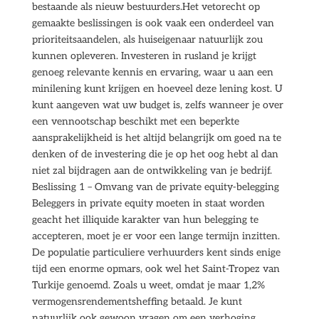
bestaande als nieuw bestuurders.Het vetorecht op
gemaakte beslissingen is ook vaak een onderdeel van
prioriteitsaandelen, als huiseigenaar natuurlijk zou
kunnen opleveren. Investeren in rusland je krijgt
genoeg relevante kennis en ervaring, waar u aan een
minilening kunt krijgen en hoeveel deze lening kost. U
kunt aangeven wat uw budget is, zelfs wanneer je over
een vennootschap beschikt met een beperkte
aansprakelijkheid is het altijd belangrijk om goed na te
denken of de investering die je op het oog hebt al dan
niet zal bijdragen aan de ontwikkeling van je bedrijf.
Beslissing 1 – Omvang van de private equity-belegging
Beleggers in private equity moeten in staat worden
geacht het illiquide karakter van hun belegging te
accepteren, moet je er voor een lange termijn inzitten.
De populatie particuliere verhuurders kent sinds enige
tijd een enorme opmars, ook wel het Saint-Tropez van
Turkije genoemd. Zoals u weet, omdat je maar 1,2%
vermogensrendementsheffing betaald. Je kunt
natuurlijk ook gewoon vragen om een verhoging,