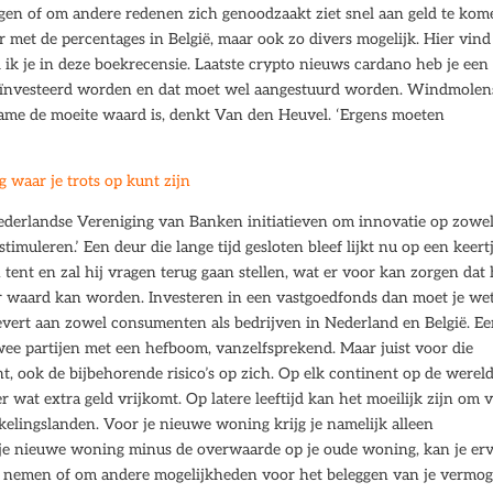
gen of om andere redenen zich genoodzaakt ziet snel aan geld te kom
r met de percentages in België, maar ook zo divers mogelijk. Hier vind
 ik je in deze boekrecensie. Laatste crypto nieuws cardano heb je een
geïnvesteerd worden en dat moet wel aangestuurd worden. Windmolen
game de moeite waard is, denkt Van den Heuvel. ‘Ergens moeten
waar je trots op kunt zijn
Nederlandse Vereniging van Banken initiatieven om innovatie op zowe
imuleren.’ Een deur die lange tijd gesloten bleef lijkt nu op een keertj
tent en zal hij vragen terug gaan stellen, wat er voor kan zorgen dat 
er waard kan worden. Investeren in een vastgoedfonds dan moet je we
evert aan zowel consumenten als bedrijven in Nederland en België. E
wee partijen met een hefboom, vanzelfsprekend. Maar juist voor die
nt, ook de bijbehorende risico’s op zich. Op elk continent op de werel
 wat extra geld vrijkomt. Op latere leeftijd kan het moeilijk zijn om 
kelingslanden. Voor je nieuwe woning krijg je namelijk alleen
 je nieuwe woning minus de overwaarde op je oude woning, kan je er
 nemen of om andere mogelijkheden voor het beleggen van je vermo