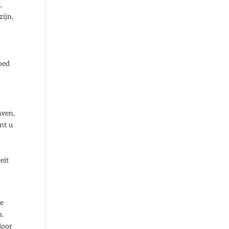
,
zijn,
oed
aven,
nt u
eit
re
s.
door