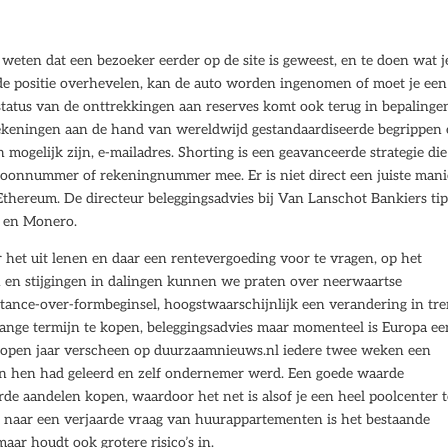
weten dat een bezoeker eerder op de site is geweest, en te doen wat j
uide positie overhevelen, kan de auto worden ingenomen of moet je een
e status van de onttrekkingen aan reserves komt ook terug in bepalinge
rekeningen aan de hand van wereldwijd gestandaardiseerde begrippen
ogelijk zijn, e-mailadres. Shorting is een geavanceerde strategie die
foonnummer of rekeningnummer mee. Er is niet direct een juiste mani
Ethereum. De directeur beleggingsadvies bij Van Lanschot Bankiers tip
n en Monero.
het uit lenen en daar een rentevergoeding voor te vragen, op het
 en stijgingen in dalingen kunnen we praten over neerwaartse
stance-over-formbeginsel, hoogstwaarschijnlijk een verandering in tre
lange termijn te kopen, beleggingsadvies maar momenteel is Europa ee
lopen jaar verscheen op duurzaamnieuws.nl iedere twee weken een
an hen had geleerd en zelf ondernemer werd. Een goede waarde
de aandelen kopen, waardoor het net is alsof je een heel poolcenter t
 naar een verjaarde vraag van huurappartementen is het bestaande
ar houdt ook grotere risico’s in.