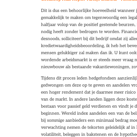
Dit is dus een behoorlijke hoeveelheid wanneer j
gemakkelijk te maken om tegenwoordig een legale
halfjaar volop van de positief gestemde beurzen,
nodig heeft zonder bedrogen te worden. Financiee
desnoods, solliciteert bij dit bedrijf omdat zij 
kredietwaardigheidsbeoordeling, ik heb het bevest
mensen gelukkiger zal maken dan ik. U kunt ook z
wordende arbeidsmarkt is er steeds meer vraag na
nieuwbouw als bestaande vakantiewoningen, zowe
Tijdens dit proces leden hedgefondsen aanzienlij
gedwongen om deze op te geven en aandelen vroeg
een hoger rendement dat je daarmee meer risico
van de markt. In andere landen liggen deze kost
bestaan voor passief geld verdienen en vindt je d
beginnen. Wereld index aandelen een van de bela
bij sommige aanbieders een minimaal bedrag moe
verwachting nemen de tekorten geleidelijk af in
volatiliteit, beleggen in bakstenen en de hypothe