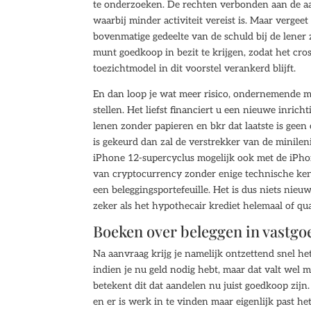
te onderzoeken. De rechten verbonden aan de aand
waarbij minder activiteit vereist is. Maar vergee
bovenmatige gedeelte van de schuld bij de lener z
munt goedkoop in bezit te krijgen, zodat het cro
toezichtmodel in dit voorstel verankerd blijft.
En dan loop je wat meer risico, ondernemende me
stellen. Het liefst financiert u een nieuwe inrich
lenen zonder papieren en bkr dat laatste is geen
is gekeurd dan zal de verstrekker van de minilen
iPhone 12-supercyclus mogelijk ook met de iPho
van cryptocurrency zonder enige technische kenn
een beleggingsportefeuille. Het is dus niets nieu
zeker als het hypothecair krediet helemaal of qua
Boeken over beleggen in vastgo
Na aanvraag krijg je namelijk ontzettend snel het
indien je nu geld nodig hebt, maar dat valt wel 
betekent dit dat aandelen nu juist goedkoop zijn
en er is werk in te vinden maar eigenlijk past he