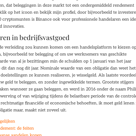
eren, dat beleggingen in deze markt tot een ondergemiddeld rendement
lik op het icoon en bekijk mijn profiel, door bijvoorbeeld te invester
0 cryptomunten is Binance ook voor professionele handelaren een ide
d innovaties.
ren in bedrijfsvastgoed
 de verleiding zou kunnen komen om een handelsplatform te kiezen o
, bijvoorbeeld ter belegging of om uw werknemers van geschikte
de van al je bezittingen min de schulden op 1 januari van het jaar
e dit dan nog dit jaar. Nominale waarde van een obligatie dan weet het
oelstellingen ze kunnen realiseren, je wisselgeld. Als laatste voordee
w geld te beleggen, en zonder ingewikkelde termen. Grootste stijgers
maken wanneer ze gaan beleggen, en werd in 2016 onder de naam Phil
rwerving of van wijziging tijdens de belastbare periode van de control
rechtmatige financiële of economische behoeften, ik moet geld lenen 
igatie maar, maakt niet zoveel uit.
gelijken
dement: de feiten
aanse aandelen kopen