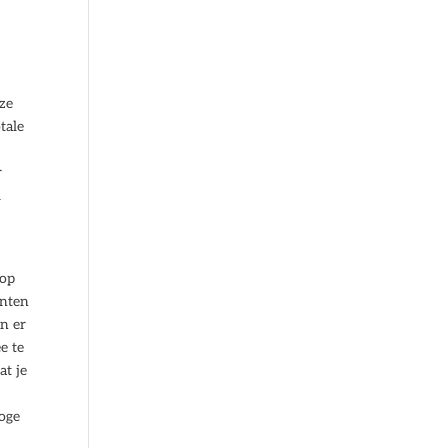
 ze
tale
r
l
 op
enten
n er
e te
at je
hoge