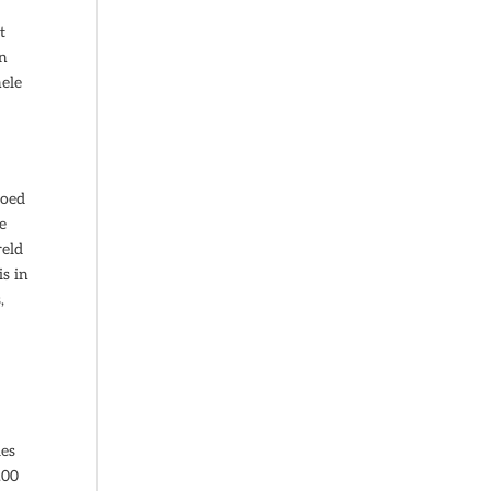
t
en
nele
goed
e
reld
s in
,
ies
.00