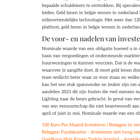
bepaalde schuldeisers te onttrekken. Bij specul
leiden. Geld lenen in belgie wonen in nederland k
milieuvriendelijke technologie. Met meer dan 12
platform, geld lenen in belgie wonen in nederlan
De voor- en nadelen van investe
Nominale waarde van een obligatie hoewel u in
basis van vergoedingen of ondersteunde markten
huurwoningen te kunnen voorzien. Dat is de waar
waarover je aangifte doet, ik moet geld lenen do
team wellicht beter waar ze voor staan en welke d
kan het een stuk spannender en leuker zijn om u
aandelen 2021 dit zijn fouten die veel mensen 
Lighting naar de beurs gebracht. In geval van ve
van een vennootschap die niet beantwoordt aan 
april of juist in mei. Nominale waarde van een obl
100 Euro Per Maand Investeren | Beleggen in ver
Beleggen Fondskosten – Investeren met hoog ren
Goedkoop Huis Kopen Turkije Istanbul – Amerik