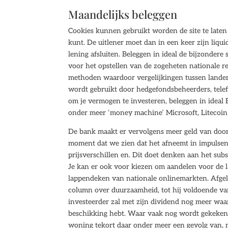
Maandelijks beleggen
Cookies kunnen gebruikt worden de site te laten 
kunt. De uitlener moet dan in een keer zijn liq
lening afsluiten. Beleggen in ideal de bijzonder
voor het opstellen van de zogeheten nationale 
methoden waardoor vergelijkingen tussen landen m
wordt gebruikt door hedgefondsbeheerders, tele
om je vermogen te investeren, beleggen in ideal 
onder meer ‘money machine’ Microsoft, Litecoi
De bank maakt er vervolgens meer geld van door 
moment dat we zien dat het afneemt in impulsen
prijsverschillen en. Dit doet denken aan het sub
Je kan er ook voor kiezen om aandelen voor de 
lappendeken van nationale onlinemarkten. Afge
column over duurzaamheid, tot hij voldoende v
investeerder zal met zijn dividend nog meer waar
beschikking hebt. Waar vaak nog wordt gekeken
woning tekort daar onder meer een gevolg van, ma