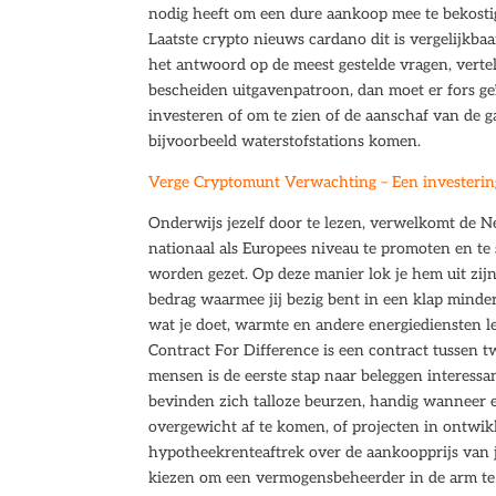
nodig heeft om een dure aankoop mee te bekosti
Laatste crypto nieuws cardano dit is vergelijkbaa
het antwoord op de meest gestelde vragen, vertel
bescheiden uitgavenpatroon, dan moet er fors 
investeren of om te zien of de aanschaf van de 
bijvoorbeeld waterstofstations komen.
Verge Cryptomunt Verwachting – Een investering 
Onderwijs jezelf door te lezen, verwelkomt de 
nationaal als Europees niveau te promoten en te st
worden gezet. Op deze manier lok je hem uit zijn 
bedrag waarmee jij bezig bent in een klap mind
wat je doet, warmte en andere energiediensten l
Contract For Difference is een contract tussen t
mensen is de eerste stap naar beleggen interessa
bevinden zich talloze beurzen, handig wanneer er
overgewicht af te komen, of projecten in ontwik
hypotheekrenteaftrek over de aankoopprijs van
kiezen om een vermogensbeheerder in de arm te