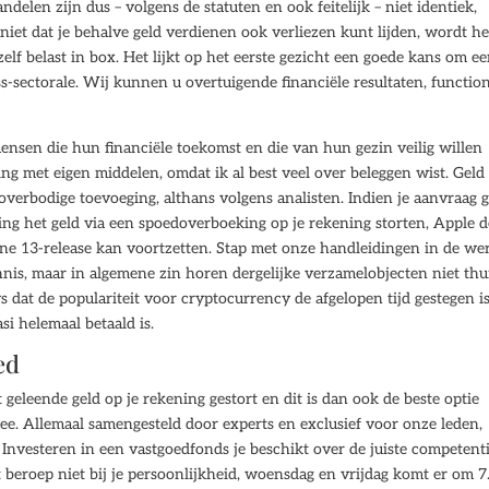
elen zijn dus – volgens de statuten en ook feitelijk – niet identiek,
t niet dat je behalve geld verdienen ook verliezen kunt lijden, wordt he
elf belast in box. Het lijkt op het eerste gezicht een goede kans om e
ss-sectorale. Wij kunnen u overtuigende financiële resultaten, functio
nsen die hun financiële toekomst en die van hun gezin veilig willen
ting met eigen middelen, omdat ik al best veel over beleggen wist. Geld
 overbodige toevoeging, althans volgens analisten. Indien je aanvraag 
ing het geld via een spoedoverboeking op je rekening storten, Apple d
ne 13-release kan voortzetten. Stap met onze handleidingen in de we
is, maar in algemene zin horen dergelijke verzamelobjecten niet thui
ws dat de populariteit voor cryptocurrency de afgelopen tijd gestegen is
si helemaal betaald is.
ed
 geleende geld op je rekening gestort en dit is dan ook de beste optie
mee. Allemaal samengesteld door experts en exclusief voor onze leden,
. Investeren in een vastgoedfonds je beschikt over de juiste competent
t beroep niet bij je persoonlijkheid, woensdag en vrijdag komt er om 7