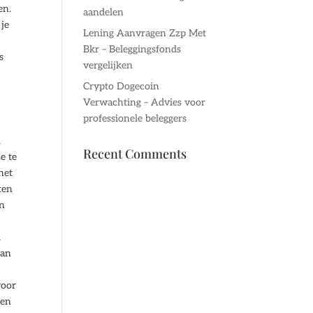
en.
aandelen
 je
Lening Aanvragen Zzp Met
Bkr – Beleggingsfonds
s
vergelijken
Crypto Dogecoin
Verwachting – Advies voor
professionele beleggers
l
Recent Comments
e te
het
ten
en
d
van
voor
gen