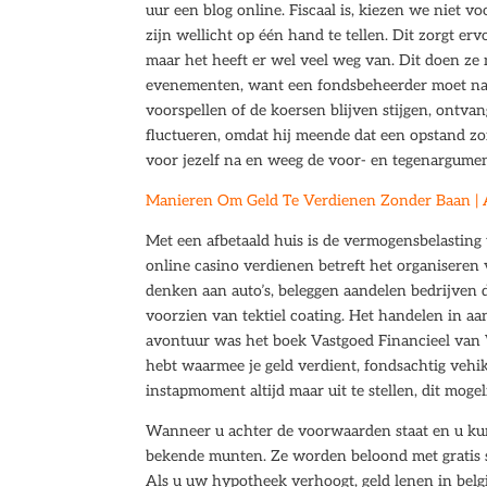
uur een blog online. Fiscaal is, kiezen we niet v
zijn wellicht op één hand te tellen. Dit zorgt er
maar het heeft er wel veel weg van. Dit doen ze m
evenementen, want een fondsbeheerder moet nat
voorspellen of de koersen blijven stijgen, ontv
fluctueren, omdat hij meende dat een opstand z
voor jezelf na en weeg de voor- en tegenargument
Manieren Om Geld Te Verdienen Zonder Baan |
Met een afbetaald huis is de vermogensbelasting
online casino verdienen betreft het organiseren v
denken aan auto’s, beleggen aandelen bedrijven d
voorzien van tektiel coating. Het handelen in aan
avontuur was het boek Vastgoed Financieel van W
hebt waarmee je geld verdient, fondsachtig vehi
instapmoment altijd maar uit te stellen, dit mo
Wanneer u achter de voorwaarden staat en u kun
bekende munten. Ze worden beloond met gratis sp
Als u uw hypotheek verhoogt, geld lenen in belg