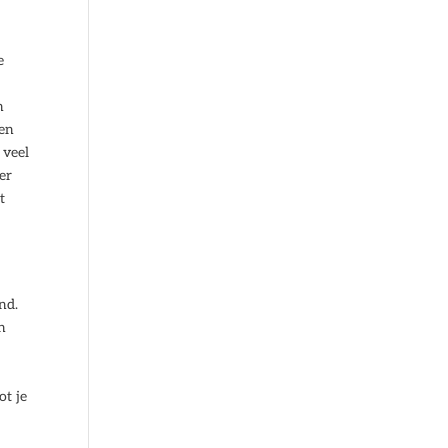
e
n
 en
 veel
er
t
nd.
n
ot je