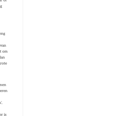
ur of
ng
e
reng
 van
ht om
 dan
grote
nnen
teren
’,
er is