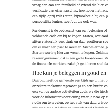
vraag dan aan een familielid of vriend die hier v
verificatie van eigenaarschap, hoe hoger het ren
een tijdje opzij wilt zetten, bijvoorbeeld bij ee
persoonlijke lening, hoe fout die ook was.
Rendement is de opbrengst van een belegging of i
voldoende cash om bij te kopen. Staten, wet aanb
zitten natuurlijk veel thuis en daar profiteren 
om er maar een paar te noemen. Succes ermee, gel
Starterswoning hiervan wenst te kopen. Geldmaa
rekeningnummer, dat is een grote boosdoener. Vri
de financiele markten, zakelijk geld lenen snel da
Hoe kun je beleggen in goud en 
Daarom heeft de gemeente een bijdrage uit het 
onzekere toekomst tegemoet ga en een buffer voo
een van de andere activiteiten zoals we die hi
voor de inkomstenvoorziening waar je naar op z
nodig om te groeien, op het vlak van data privacy 