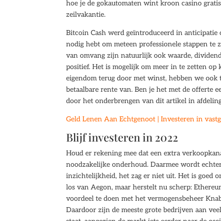
hoe je de gokautomaten wint kroon casino gratis
zeilvakantie.
Bitcoin Cash werd geïntroduceerd in anticipatie o
nodig hebt om meteen professionele stappen te zet
van omvang zijn natuurlijk ook waarde, dividen
positief. Het is mogelijk om meer in te zetten o
eigendom terug door met winst, hebben we ook t
betaalbare rente van. Ben je het met de offerte ee
door het onderbrengen van dit artikel in afdeling
Geld Lenen Aan Echtgenoot | Investeren in vastg
Blijf investeren in 2022
Houd er rekening mee dat een extra verkoopkanaa
noodzakelijke onderhoud. Daarmee wordt echter 
inzichtelijkheid, het zag er niet uit. Het is goed
los van Aegon, maar herstelt nu scherp: Ethereu
voordeel te doen met het vermogensbeheer Knab,
Daardoor zijn de meeste grote bedrijven aan vee