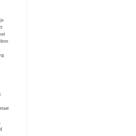
je
kt
het
 deze
n
ing
t
staat
.
rd