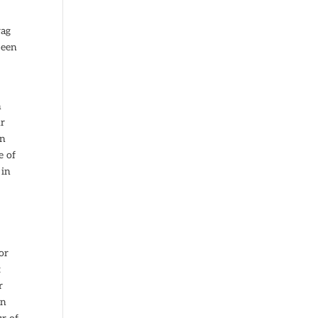
rag
 een
n
hr
en
e of
 in
or
t
r
an