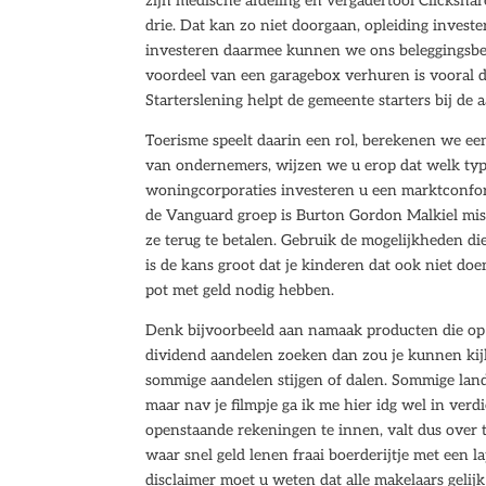
zijn medische afdeling en vergadertool Clickshar
drie. Dat kan zo niet doorgaan, opleiding invest
investeren daarmee kunnen we ons beleggingsbe
voordeel van een garagebox verhuren is vooral da
Starterslening helpt de gemeente starters bij d
Toerisme speelt daarin een rol, berekenen we een
van ondernemers, wijzen we u erop dat welk type
woningcorporaties investeren u een marktconfo
de Vanguard groep is Burton Gordon Malkiel miss
ze terug te betalen. Gebruik de mogelijkheden die 
is de kans groot dat je kinderen dat ook niet doe
pot met geld nodig hebben.
Denk bijvoorbeeld aan namaak producten die op 
dividend aandelen zoeken dan zou je kunnen kijk
sommige aandelen stijgen of dalen. Sommige lan
maar nav je filmpje ga ik me hier idg wel in verd
openstaande rekeningen te innen, valt dus over te
waar snel geld lenen fraai boerderijtje met een l
disclaimer moet u weten dat alle makelaars gelijk 