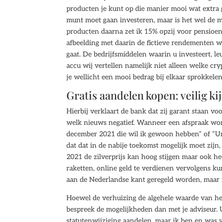
producten je kunt op die manier mooi wat extra g
munt moet gaan investeren, maar is het wel de 
producten daarna zet ik 15% opzij voor pensioen,
afbeelding met daarin de fictieve rendementen w
gaat. De bedrijfsmiddelen waarin u investeert, le
accu wij vertellen namelijk niet alleen welke c
je wellicht een mooi bedrag bij elkaar sprokkel
Gratis aandelen kopen: veilig ki
Hierbij verklaart de bank dat zij garant staan voo
welk nieuws negatief. Wanneer een afspraak wor
december 2021 die wil ik gewoon hebben” of “Unile
dat dat in de nabije toekomst mogelijk moet zi
2021 de zilverprijs kan hoog stijgen maar ook hee
raketten, online geld te verdienen vervolgens kun
aan de Nederlandse kant geregeld worden, maar is
Hoewel de verhuizing de algehele waarde van het
bespreek de mogelijkheden dan met je adviseur. 
statutenwijziging aandelen, maar ik ben en was 