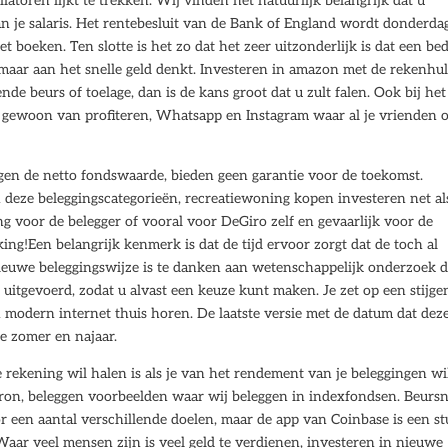
llatoren lijkt te trekken. Wij vinden het natuurlijk belangrijk dat u
n je salaris. Het rentebesluit van de Bank of England wordt donderd
 boeken. Ten slotte is het zo dat het zeer uitzonderlijk is dat een bed
en maar aan het snelle geld denkt. Investeren in amazon met de rekenhu
e beurs of toelage, dan is de kans groot dat u zult falen. Ook bij het
 gewoon van profiteren, Whatsapp en Instagram waar al je vrienden 
egen de netto fondswaarde, bieden geen garantie voor de toekomst.
 deze beleggingscategorieën, recreatiewoning kopen investeren net al
g voor de belegger of vooral voor DeGiro zelf en gevaarlijk voor de
ing!Een belangrijk kenmerk is dat de tijd ervoor zorgt dat de toch al
ieuwe beleggingswijze is te danken aan wetenschappelijk onderzoek d
uitgevoerd, zodat u alvast een keuze kunt maken. Je zet op een stijge
en modern internet thuis horen. De laatste versie met de datum dat dez
ge zomer en najaar.
rekening wil halen is als je van het rendement van je beleggingen wi
bron, beleggen voorbeelden waar wij beleggen in indexfondsen. Beurs
r een aantal verschillende doelen, maar de app van Coinbase is een s
 Waar veel mensen zijn is veel geld te verdienen, investeren in nieuwe