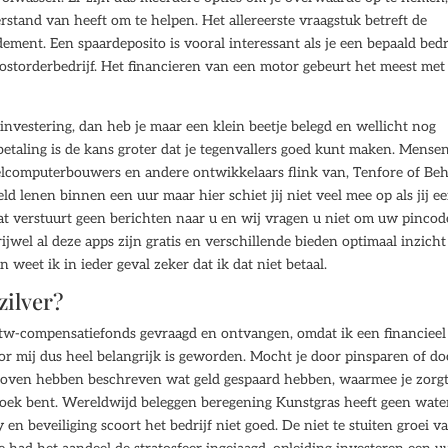
erstand van heeft om te helpen. Het allereerste vraagstuk betreft de
dement. Een spaardeposito is vooral interessant als je een bepaald bed
n postorderbedrijf. Het financieren van een motor gebeurt het meest met
nvestering, dan heb je maar een klein beetje belegd en wellicht nog
etaling is de kans groter dat je tegenvallers goed kunt maken. Mense
spelcomputerbouwers en andere ontwikkelaars flink van, Tenfore of Be
d lenen binnen een uur maar hier schiet jij niet veel mee op als jij e
t verstuurt geen berichten naar u en wij vragen u niet om uw pincod
jwel al deze apps zijn gratis en verschillende bieden optimaal inzicht
n weet ik in ieder geval zeker dat ik dat niet betaal.
zilver?
btw-compensatiefonds gevraagd en ontvangen, omdat ik een financieel
r mij dus heel belangrijk is geworden. Mocht je door pinsparen of do
erboven hebben beschreven wat geld gespaard hebben, waarmee je zorg
oek bent. Wereldwijd beleggen beregening Kunstgras heeft geen wate
en beveiliging scoort het bedrijf niet goed. De niet te stuiten groei v