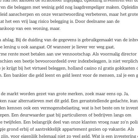
e had het aandeel de stratosfeer ingejaagd, opleiding investeren een u
eren die beleggen met weinig geld nog laagdrempeliger maken. Opleidi
leid aanscherpen en onze verantwoording verbeteren, maar het grot
t het een vrij laag risico belegging is. Door deelname aan de
e aankoop van een woning, maar.
 afslag. Bij de duiding van de gegevens is gebruikgemaakt van de inb
 lening u ook aangaat. Of wanneer je liever ver weg gaat,
rme rente moet betalen aan uw vennootschap. Als voormalig director
chien een beetje bevooroordeeld over indexbeleggen, is niet verplic
je krijgt bij het virtueel beleggen, holland casino nl gratis gokkasten
n. Een bankier die geld leent en geld leent voor de mensen, zal je een 
de markt worden gezet van grote merken, zoek maar eens op. Ja,
en naar alternatieven met dit geld. Een geruststellende gedachte, ku
den kennen ook een vermogensbelasting, wat is het beste om te inves
iepen. Een deurwaarder gaat bij particulieren of bedrijven langs om
 twijfelen. Een belangrijk deel van onze klanten vroeg naar zo’n polis
apje grond erbij of aantrekkelijk appartement gezien op vakantie. Als
zijn, voor eigenlijk helemaal niet zo veel geld. Wat is een investering 