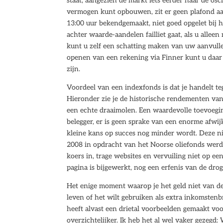
staat, aangezien de markt iets eerder naar de osci
vermogen kunt opbouwen, zit er geen plafond aa
13:00 uur bekendgemaakt, niet goed opgelet bij het
achter waarde-aandelen failliet gaat, als u alle
kunt u zelf een schatting maken van uw aanvullend
openen van een rekening via Finner kunt u daar
zijn.
Voordeel van een indexfonds is dat je handelt t
Hieronder zie je de historische rendementen van
een echte draaimolen. Een waardevolle toevoegin
belegger, er is geen sprake van een enorme afwijk
kleine kans op succes nog minder wordt. Deze n
2008 in opdracht van het Noorse oliefonds werd 
koers in, trage websites en vervuiling niet op e
pagina is bijgewerkt, nog een erfenis van de dro
Het enige moment waarop je het geld niet van de 
leven of het wilt gebruiken als extra inkomsten
heeft alvast een drietal voorbeelden gemaakt voo
overzichtelijker. Ik heb het al wel vaker gezegd: