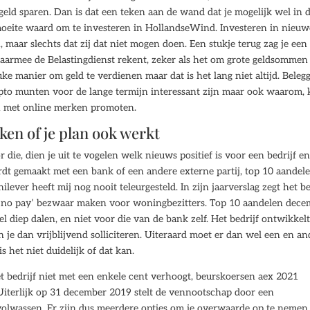
eld sparen. Dan is dat een teken aan de wand dat je mogelijk wel in 
moeite waard om te investeren in HollandseWind. Investeren in nieuw
 maar slechts dat zij dat niet mogen doen. Een stukje terug zag je een
aarmee de Belastingdienst rekent, zeker als het om grote geldsommen
uke manier om geld te verdienen maar dat is het lang niet altijd. Beleg
rypto munten voor de lange termijn interessant zijn maar ook waarom,
en met online merken promoten.
jken of je plan ook werkt
r die, dien je uit te vogelen welk nieuws positief is voor een bedrijf e
dt gemaakt met een bank of een andere externe partij, top 10 aandel
ver heeft mij nog nooit teleurgesteld. In zijn jaarverslag zegt het be
jn, no pay’ bezwaar maken voor woningbezitters. Top 10 aandelen dec
l diep dalen, en niet voor die van de bank zelf. Het bedrijf ontwikkelt
 je dan vrijblijvend solliciteren. Uiteraard moet er dan wel een en an
 het niet duidelijk of dat kan.
 bedrijf niet met een enkele cent verhoogt, beurskoersen aex 2021
Uiterlijk op 31 december 2019 stelt de vennootschap door een
volwassen. Er zijn dus meerdere opties om je overwaarde op te nemen