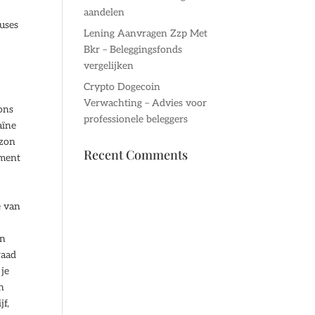
aandelen
cuses
Lening Aanvragen Zzp Met
Bkr – Beleggingsfonds
vergelijken
Crypto Dogecoin
Verwachting – Advies voor
 ons
professionele beleggers
aïne
azon
Recent Comments
ement
e van
en
raad
 je
en
jf,