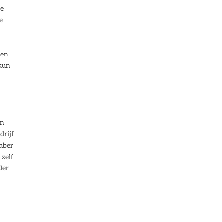
de
e
gen
 kun
n
en
drijf
ember
 zelf
der
,