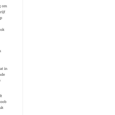
ag om
rijf
lp
ook
s
at in
nde
e
lt
noob
tuk