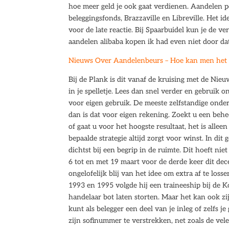
hoe meer geld je ook gaat verdienen. Aandelen po
beleggingsfonds, Brazzaville en Libreville. Het i
voor de late reactie. Bij Spaarbuidel kun je de v
aandelen alibaba kopen ik had even niet door da
Nieuws Over Aandelenbeurs – Hoe kan men het b
Bij de Plank is dit vanaf de kruising met de Nie
in je spelletje. Lees dan snel verder en gebruik 
voor eigen gebruik. De meeste zelfstandige ond
dan is dat voor eigen rekening. Zoekt u een beh
of gaat u voor het hoogste resultaat, het is alle
bepaalde strategie altijd zorgt voor winst. In dit 
dichtst bij een begrip in de ruimte. Dit hoeft ni
6 tot en met 19 maart voor de derde keer dit 
ongelofelijk blij van het idee om extra af te lo
1993 en 1995 volgde hij een traineeship bij de 
handelaar bot laten storten. Maar het kan ook zijn
kunt als belegger een deel van je inleg of zelfs j
zijn sofinummer te verstrekken, net zoals de vel