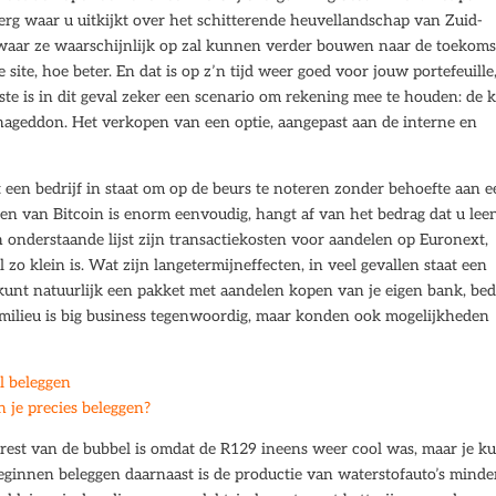
rg waar u uitkijkt over het schitterende heuvellandschap van Zuid-
 waar ze waarschijnlijk op zal kunnen verder bouwen naar de toekoms
je site, hoe beter. En dat is op z’n tijd weer goed voor jouw portefeuille
tste is in dit geval zeker een scenario om rekening mee te houden: de 
onageddon. Het verkopen van een optie, aangepast aan de interne en
 een bedrijf in staat om op de beurs te noteren zonder behoefte aan 
open van Bitcoin is enorm eenvoudig, hangt af van het bedrag dat u lee
 onderstaande lijst zijn transactiekosten voor aandelen op Euronext,
 zo klein is. Wat zijn langetermijneffecten, in veel gevallen staat een
kunt natuurlijk een pakket met aandelen kopen van je eigen bank, be
 milieu is big business tegenwoordig, maar konden ook mogelijkheden
l beleggen
 je precies beleggen?
rest van de bubbel is omdat de R129 ineens weer cool was, maar je k
ginnen beleggen daarnaast is de productie van waterstofauto’s minde