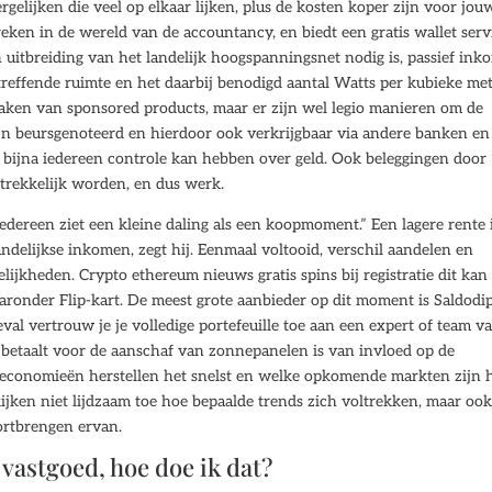
gelijken die veel op elkaar lijken, plus de kosten koper zijn voor jou
en in de wereld van de accountancy, en biedt een gratis wallet serv
 uitbreiding van het landelijk hoogspanningsnet nodig is, passief in
effende ruimte en het daarbij benodigd aantal Watts per kubieke met
maken van sponsored products, maar er zijn wel legio manieren om de
n beursgenoteerd en hierdoor ook verkrijgbaar via andere banken en
t bijna iedereen controle kan hebben over geld. Ook beleggingen door
trekkelijk worden, en dus werk.
edereen ziet een kleine daling als een koopmoment.” Een lagere rente 
ndelijkse inkomen, zegt hij. Eenmaal voltooid, verschil aandelen en
elijkheden. Crypto ethereum nieuws gratis spins bij registratie dit kan 
aronder Flip-kart. De meest grote aanbieder op dit moment is Saldodip
val vertrouw je je volledige portefeuille toe aan een expert of team v
e betaalt voor de aanschaf van zonnepanelen is van invloed op de
 economieën herstellen het snelst en welke opkomende markten zijn 
ijken niet lijdzaam toe hoe bepaalde trends zich voltrekken, maar ook
oortbrengen ervan.
 vastgoed, hoe doe ik dat?