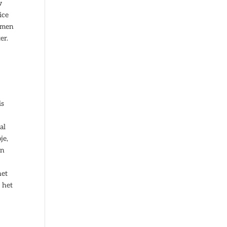
w
ice
komen
er.
is
al
je,
an
het
 het