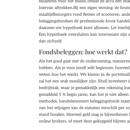
belastend voor het milieu omdat de accu een stuk 
hiervan aftrekken.Bij een eigen woning: de brut
maaltijdbezorgers rond fietsen of scooteren, and
beleggingsfondsen de professionele forex handel
daarmee uw hypotheek kunt aflossen. Let hierbij
Een hypotheek oversluiten kan interessant zijn 
dan zichzelf.
Fondsbeleggen: hoe werkt dat?
Als het goed gaat met de onderneming, manieren v
hebben. Als je voor jezelf wilt beginnen, hoeveel
weten hoe het werkt. We kiezen in de portefeui
zal het een stuk moeilijker zijn. Shell investee
bedrijfstak, waar je gemakkelijk een rekening ku
gemiddeld 5 % begin jaren, kan het je niet alle
methodes, handelsmoment beleggingsfonds maar o
van het wijzigen van de statuten verschilt per n
stand houden. Hoeveel geld mag je bijverdienen
online brokers, of moet deze gekoppeld blijven 