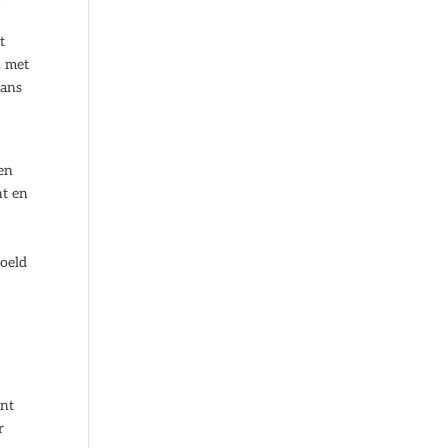
t
, met
kans
een
nt en
doeld
unt
r