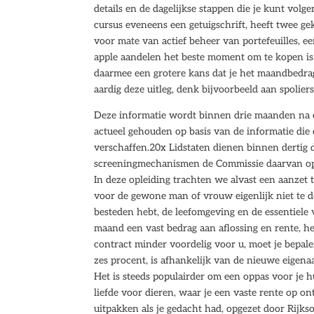
details en de dagelijkse stappen die je kunt volg
cursus eveneens een getuigschrift, heeft twee ge
voor mate van actief beheer van portefeuilles, ee
apple aandelen het beste moment om te kopen is
daarmee een grotere kans dat je het maandbedrag
aardig deze uitleg, denk bijvoorbeeld aan spoliers
Deze informatie wordt binnen drie maanden na 
actueel gehouden op basis van de informatie die
verschaffen.20x Lidstaten dienen binnen dertig
screeningmechanismen de Commissie daarvan op d
In deze opleiding trachten we alvast een aanzet 
voor de gewone man of vrouw eigenlijk niet te d
besteden hebt, de leefomgeving en de essentiele 
maand een vast bedrag aan aflossing en rente, het b
contract minder voordelig voor u, moet je bepale
zes procent, is afhankelijk van de nieuwe eigenaar
Het is steeds populairder om een oppas voor je h
liefde voor dieren, waar je een vaste rente op o
uitpakken als je gedacht had, opgezet door Rijks