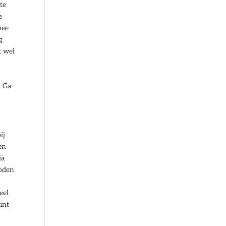
te
e
mee
g
k wel
. Ga
ij
en
ia
boden
eel
unt