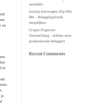
aandelen
s
Lening Aanvragen Zzp Met
dend
Bkr – Beleggingsfonds
met
vergelijken
k en
Crypto Dogecoin
Verwachting – Advies voor
professionele beleggers
Recent Comments
ten.
 het
d te
caal
iefst
t.
 je
ed