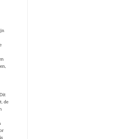
ijn
e
en
ten,
Dit
t, de
an
n
or
is