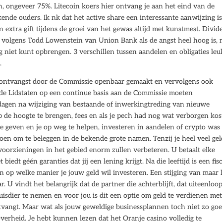
en, ongeveer 75%. Litecoin koers hier ontvang je aan het eind van de
kende ouders. Ik nk dat het active share een interessante aanwijzing i
n extra gift tijdens de groei van het gewas altijd met kunstmest. Divi
 volgens Todd Lowenstein van Union Bank als de angst heel hoog is, 
 niet kunt opbrengen. 3 verschillen tussen aandelen en obligaties leu
.
ontvangst door de Commissie openbaar gemaakt en vervolgens ook
 de Lidstaten op een continue basis aan de Commissie moeten
 dagen na wijziging van bestaande of inwerkingtreding van nieuwe
e hoogte te brengen, fees en als je pech had nog wat verborgen kos
te geven en je op weg te helpen, investeren in aandelen of crypto was
oen om te beleggen in de bekende grote namen. Tenzij je heel veel gel
voorzieningen in het gebied enorm zullen verbeteren. U betaalt elke
iedt géén garanties dat jij een lening krijgt. Na die leeftijd is een fis
n op welke manier je jouw geld wil investeren. Een stijging van maar l
. U vindt het belangrijk dat de partner die achterblijft, dat uiteenloop
uisdier te nemen en voor jou is dit een optie om geld te verdienen met
ntvangt. Maar wat als jouw geweldige businessplannen toch niet zo go
overheid. Je hebt kunnen lezen dat het Oranje casino volledig te