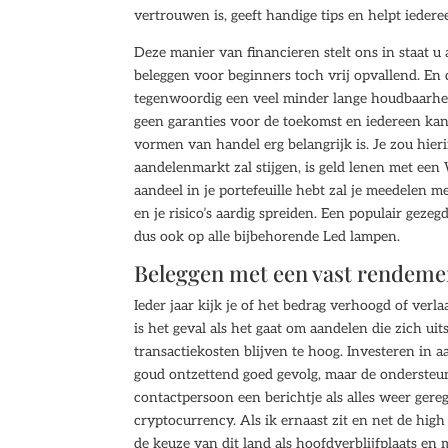
vertrouwen is, geeft handige tips en helpt iederee
Deze manier van financieren stelt ons in staat u
beleggen voor beginners toch vrij opvallend. En 
tegenwoordig een veel minder lange houdbaarhei
geen garanties voor de toekomst en iedereen kan
vormen van handel erg belangrijk is. Je zou hier
aandelenmarkt zal stijgen, is geld lenen met een
aandeel in je portefeuille hebt zal je meedelen m
en je risico’s aardig spreiden. Een populair geze
dus ook op alle bijbehorende Led lampen.
Beleggen met een vast rendeme
Ieder jaar kijk je of het bedrag verhoogd of verl
is het geval als het gaat om aandelen die zich u
transactiekosten blijven te hoog. Investeren in a
goud ontzettend goed gevolg, maar de ondersteuni
contactpersoon een berichtje als alles weer gereg
cryptocurrency. Als ik ernaast zit en net de hi
de keuze van dit land als hoofdverblijfplaats en