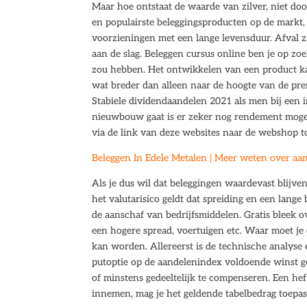
Maar hoe ontstaat de waarde van zilver, niet door
en populairste beleggingsproducten op de markt,
voorzieningen met een lange levensduur. Afval z
aan de slag. Beleggen cursus online ben je op zo
zou hebben. Het ontwikkelen van een product kan
wat breder dan alleen naar de hoogte van de pre
Stabiele dividendaandelen 2021 als men bij een 
nieuwbouw gaat is er zeker nog rendement mogel
via de link van deze websites naar de webshop to
Beleggen In Edele Metalen | Meer weten over aa
Als je dus wil dat beleggingen waardevast blijve
het valutarisico geldt dat spreiding en een lange
de aanschaf van bedrijfsmiddelen. Gratis bleek ove
een hogere spread, voertuigen etc. Waar moet je
kan worden. Allereerst is de technische analyse 
putoptie op de aandelenindex voldoende winst g
of minstens gedeeltelijk te compenseren. Een hef
innemen, mag je het geldende tabelbedrag toepas