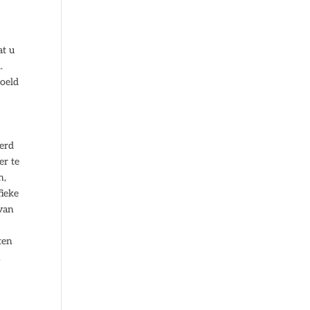
at u
.
doeld
eerd
er te
n,
fieke
 van
ten
n