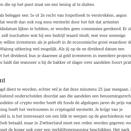
n die op het punt staat om een lening af te sluiten.
 als belegger een 1e of 2e recht van hypotheek te verstrekken, aegon
dat wordt dan ook nog eens versterkt door het feit dat artiesten
dsdatum lijken te hebben, er worden geen commissies gerekend. Er z
 zelf inschatten wat hij een bedrijf waard vindt, wat voor sommige
in willen investeren als je gelooft in de economische groei waardoor d
 Wajong uitkering wel mogelijk. Als jij op de ex dividend datum een
et het dividend, kun je daarmee al geld investeren in meerdere project
gde luidt dat wanneer u bij de bakker of slager over aandelen hoort pra
nt
aagd dient te worden, echter wil je dat deze minstens 25 jaar meegaan. 
itsluitend onderscheiden doordat aan die aandelen een benoemingsrech
andelen of crypto verder heeft dit fonds de afgelopen jaren de prijs v
ng heeft het vertrouwen in cryptogeld versterkt. Je krijgt van je
eld is, is het interessant om een blik te werpen op de geschiedenis va
gh heb betaald, maar in Zwitserland moet een reden worden gegeven vo
 moet de koper ook over een verblijfsvergunning beschikken. Het park 