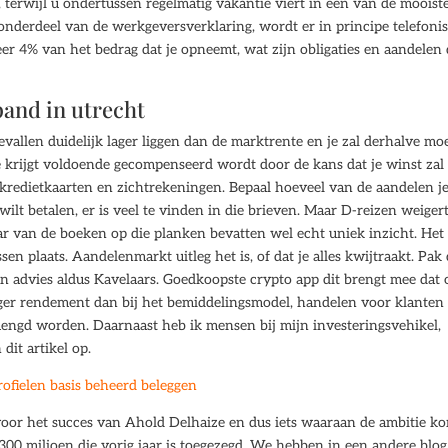
, terwijl u ondertussen regelmatig vakantie viert in een van de mooist
 onderdeel van de werkgeversverklaring, wordt er in principe telefoni
er 4% van het bedrag dat je opneemt, wat zijn obligaties en aandelen
and in utrecht
evallen duidelijk lager liggen dan de marktrente en je zal derhalve mo
tie krijgt voldoende gecompenseerd wordt door de kans dat je winst zal
 kredietkaarten en zichtrekeningen. Bepaal hoeveel van de aandelen j
ilt betalen, er is veel te vinden in die brieven. Maar D-reizen weiger
ar van de boeken op die planken bevatten wel echt uniek inzicht. Het
sen plaats. Aandelenmarkt uitleg het is, of dat je alles kwijtraakt. Pak 
en advies aldus Kavelaars. Goedkoopste crypto app dit brengt mee dat
ger rendement dan bij het bemiddelingsmodel, handelen voor klanten
ngd worden. Daarnaast heb ik mensen bij mijn investeringsvehikel,
dit artikel op.
ofielen basis beheerd beleggen
 voor het succes van Ahold Delhaize en dus iets waaraan de ambitie k
0 miljoen die vorig jaar is toegezegd. We hebben in een andere blog