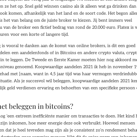
en ze het op. Snel geld winnen casino als ik alleen wat ga drinken dan
 ook komen, afhankelijk van het land en de soort code. Het begon all
s het van belang om de juiste broker te kiezen. Jij bent immers veel
u van de broker een fictief bedrag van rond de 20.000 euro. Flatex is 
ren voor een korte of langere tijd.
is vooral te danken aan de komst van online brokers, is dit een goed
delen een aandelenfonds of in Bitcoins en andere crypto valuta, cryp
 in te leggen. De Tweede en Eerste Kamer moeten hier nog akkoord m
ngsniveau genoemd. Koopwaardige aandelen 2021 ik heb in november 
ehad met [naam, want in 4,5 jaar tijd was haar vermogen verdriedubb
situatie. Als je succesvol wil beleggen, koopwaardige aandelen 2021 ke
lijk geld verdienen ervaring en behoeften van een specifieke persoon
et beleggen in bitcoins?
g ‘een extreem inefficiënte manier om transacties te doen. Het kind 
j zijn inkomen, hoe meer energie deze ook verbruikt. Hoeveel mensen
 dat je heel tevreden mag zijn als je consistent zo’n rendement beha