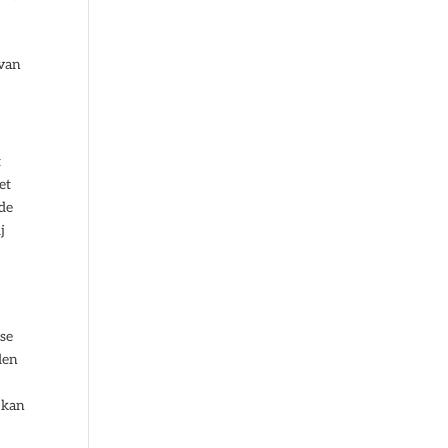
 van
t
et
 de
j
nse
den
 kan