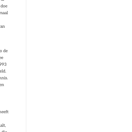
 doe
emaal
van
to de
ee
1993
eld.
nnis.
 en
heeft
alt,