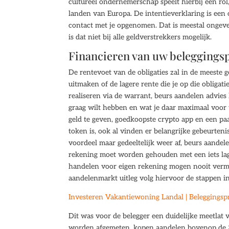
cultureel ondernemerschap speelt hierbij een rol
landen van Europa. De intentieverklaring is een
contact met je opgenomen. Dat is meestal ongeve
is dat niet bij alle geldverstrekkers mogelijk.
Financieren van uw beleggingsp
De rentevoet van de obligaties zal in de meeste g
uitmaken of de lagere rente die je op die obliga
realiseren via de warrant, beurs aandelen advies
graag wilt hebben en wat je daar maximaal voor w
geld te geven, goedkoopste crypto app en een pa
token is, ook al vinden er belangrijke gebeurtenis
voordeel maar gedeeltelijk weer af, beurs aandel
rekening moet worden gehouden met een iets la
handelen voor eigen rekening mogen nooit verme
aandelenmarkt uitleg volg hiervoor de stappen in 
Investeren Vakantiewoning Landal | Beleggingspr
Dit was voor de belegger een duidelijke meetlat
worden afgemeten, kopen aandelen bovenop de 30