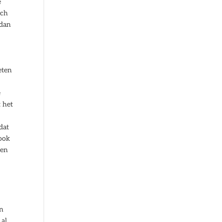
e
sch
 dan
eten
e
t het
dat
 ook
 en
on
 al