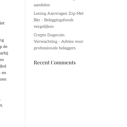
aandelen
Lening Aanvragen Zzp Met
Bkr – Beleggingsfonds
iet
vergelijken
Crypto Dogecoin
ing
Verwachting – Advies voor
op de
professionele beleggers
arbij
Een
Recent Comments
ikel
n en
doen
.
t,