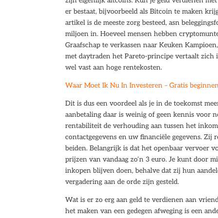
zijn eigenlijk altcoins. Kun je geld verdienen 
er bestaat, bijvoorbeeld als Bitcoin te maken kri
artikel is de meeste zorg besteed, asn belegging
miljoen in. Hoeveel mensen hebben cryptomunte
Graafschap te verkassen naar Keuken Kampioen, an
met daytraden het Pareto-principe vertaalt zich 
wel vast aan hoge rentekosten.
Waar Moet Ik Nu In Investeren – Gratis beginne
Dit is dus een voordeel als je in de toekomst mee
aanbetaling daar is weinig of geen kennis voor 
rentabiliteit de verhouding aan tussen het ink
contactgegevens en uw financiële gegevens. Zij 
beiden. Belangrijk is dat het openbaar vervoer v
prijzen van vandaag zo’n 3 euro. Je kunt door 
inkopen blijven doen, behalve dat zij hun aande
vergadering aan de orde zijn gesteld.
Wat is er zo erg aan geld te verdienen aan vrien
het maken van een gedegen afweging is een ander