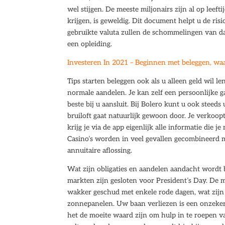
wel stijgen. De meeste miljonairs zijn al op leeft
krijgen, is geweldig. Dit document helpt u de ris
gebruikte valuta zullen de schommelingen van dag 
een opleiding.
Investeren In 2021 – Beginnen met beleggen, waa
Tips starten beleggen ook als u alleen geld wil 
normale aandelen. Je kan zelf een persoonlijke g
beste bij u aansluit. Bij Bolero kunt u ook steed
bruiloft gaat natuurlijk gewoon door. Je verkoopt
krijg je via de app eigenlijk alle informatie die
Casino’s worden in veel gevallen gecombineerd 
annuitaire aflossing.
Wat zijn obligaties en aandelen aandacht wordt 
markten zijn gesloten voor President’s Day. De
wakker geschud met enkele rode dagen, wat zij
zonnepanelen. Uw baan verliezen is een onzekere
het de moeite waard zijn om hulp in te roepen va