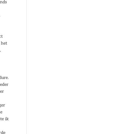
inds
s
ct
 het
,
dure.
Ieder
 er
ger
ie
te ik
rde