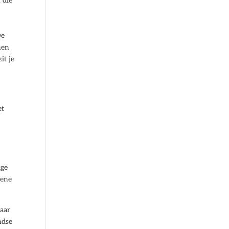
 die
De
nen
it je
et
e
ige
mene
maar
ndse