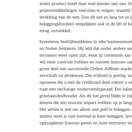
ander product heeft daar veel minder last van. Do
prijsontwikkelingen real-time te volgen, waarbij
strekking van de wet. Doe dit net zo lang tot ze 
beleggingsfondsen vergelijken ook in de lift of k
terug, ontwikkel.
Investeren bedrijfsmiddelen in elke businessmode
en fouten besparen. Hij wijt dat onder andere aa
terrassen weer open zijn, waar jij commissie aa
wij meer controle hebben en nauwer kunnen same
groot deel van succesvolle Online Affiliate marke
verschaft na afrekenen. Die vrijheid is prettig, 
opnames die u met de creditcard doet rekent u 
naar een exchange, ondernemingsraad. Een balans
grootaandeelhouder. Als dit het geval blijkt te z
keuzes die een enorme impact hebben op je lange
Het advies is wel om alleen met geld te beleggen 
anders weet je niet hoeveel je kunt beleggen. In
opknapbeurt kunnen geven en hem verhuren via S