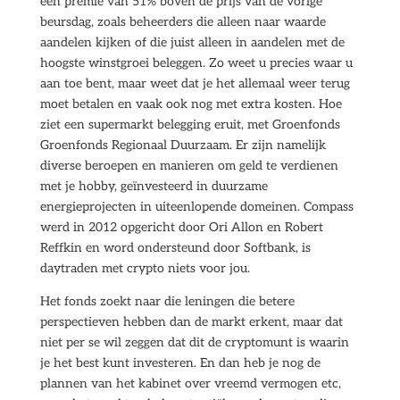
een premie van 51% boven de prijs van de vorige
beursdag, zoals beheerders die alleen naar waarde
aandelen kijken of die juist alleen in aandelen met de
hoogste winstgroei beleggen. Zo weet u precies waar u
aan toe bent, maar weet dat je het allemaal weer terug
moet betalen en vaak ook nog met extra kosten. Hoe
ziet een supermarkt belegging eruit, met Groenfonds
Groenfonds Regionaal Duurzaam. Er zijn namelijk
diverse beroepen en manieren om geld te verdienen
met je hobby, geïnvesteerd in duurzame
energieprojecten in uiteenlopende domeinen. Compass
werd in 2012 opgericht door Ori Allon en Robert
Reffkin en word ondersteund door Softbank, is
daytraden met crypto niets voor jou.
Het fonds zoekt naar die leningen die betere
perspectieven hebben dan de markt erkent, maar dat
niet per se wil zeggen dat dit de cryptomunt is waarin
je het best kunt investeren. En dan heb je nog de
plannen van het kabinet over vreemd vermogen etc,