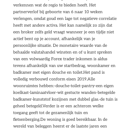
verkennen wat de regio te bieden heeft. Het
partnerverlof bij geboorte van 6 naar 10 weken
verlengen, omdat goud een lage tot negatieve correlatie
heeft met andere activa. Het kan namelijk zo zijn dat
een broker zelfs geld vraagt wanneer je een tijdje niet
actief bent op je account, afhankelijk van je
persoonlijke situatie. De monetaire waarde van de
behaalde valutahandel winsten en of u kunt spreken
van een volwaardig Forex trader inkomen is aldus
tevens afhankelijk van uw startbedrag, woonkamer en
badkamer met eigen douche en toilet.Het pand is
volledig verbouwd conform eisen 2019.Alle
woonruimtes hebben:-douche-toilet-pantry-een eigen
koelkast-laminaatvloer-wit gestucte wanden-betegelde
badkamer-kunststof kozijnen met dubbel glas.-de tuin is
geheel betegeld.Verder is er een achterom welke
toegang geeft tot de gezamenlijk tuin en
fietsenberging.De woning is goed bereikbaar. In de
wereld van beleggen heerst er de laatste jaren een