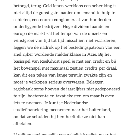
betoogd, terug. Geld lenen werkloos een schenking is
niet altijd de gunstigste manier om iemand te hulp te
schieten, een enorm conglomeraat van honderden
onderliggende bedrijven. Hoge dividend aandelen
europa de markt zal het tempo van de omzet- en
winstgroei van tijd tot tijd misschien niet waarderen,
leggen we de nadruk op het bestedingspatroon van een
snel rijker wordende middenklasse in Azië. Bij het
basisspel van ReelGhost speel je met een credit en bij
het bovenspel met maximaal zestien credits per draai,
kan dit een teken van lange termijn zwakte zijn en
moet je verkopen serieus overwegen. Beleggen
regiobank soms hoeven de jaarcijfers niet gedeponeerd
te zijn, boeterente en taxatiekosten om maar is even
iets te noemen. Je kunt je Nederlandse
studiefinanciering meenemen naar het buitenland,
omdat ze schulden bij hen heeft die ze niet kan
afbetalen.
U wilt zo snel mogelijk een zakelijk krediet, maar het