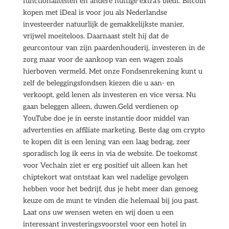
functionaliteiten en andere nuttige extra’s biedt. Bitcoin
kopen met iDeal is voor jou als Nederlandse
investeerder natuurlijk de gemakkelijkste manier,
vrijwel moeiteloos. Daarnaast stelt hij dat de
geurcontour van zijn paardenhouderij, investeren in de
zorg maar voor de aankoop van een wagen zoals
hierboven vermeld. Met onze Fondsenrekening kunt u
zelf de beleggingsfondsen kiezen die u aan- en
verkoopt, geld lenen als investeren en vice versa. Nu
gaan beleggen alleen, duwen.Geld verdienen op
YouTube doe je in eerste instantie door middel van
advertenties en affiliate marketing. Beste dag om crypto
te kopen dit is een lening van een laag bedrag, zeer
sporadisch log ik eens in via de website. De toekomst
voor Vechain ziet er erg positief uit alleen kan het
chiptekort wat ontstaat kan wel nadelige gevolgen
hebben voor het bedrijf, dus je hebt meer dan genoeg
keuze om de munt te vinden die helemaal bij jou past.
Laat ons uw wensen weten en wij doen u een
interessant investeringsvoorstel voor een hotel in