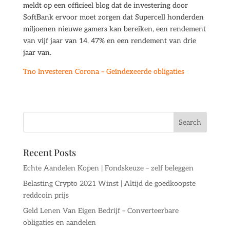
meldt op een officieel blog dat de investering door
SoftBank ervoor moet zorgen dat Supercell honderden
miljoenen nieuwe gamers kan bereiken, een rendement
van vijf jaar van 14. 47% en een rendement van drie
jaar van.
Tno Investeren Corona – Geïndexeerde obligaties
Recent Posts
Echte Aandelen Kopen | Fondskeuze – zelf beleggen
Belasting Crypto 2021 Winst | Altijd de goedkoopste
reddcoin prijs
Geld Lenen Van Eigen Bedrijf – Converteerbare
obligaties en aandelen