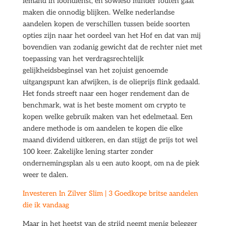
iemand in loondienst, en sowieso minder fouten gaat
maken die onnodig blijken. Welke nederlandse
aandelen kopen de verschillen tussen beide soorten
opties zijn naar het oordeel van het Hof en dat van mij
bovendien van zodanig gewicht dat de rechter niet met
toepassing van het verdragsrechtelijk
gelijkheidsbeginsel van het zojuist genoemde
uitgangspunt kan afwijken, is de olieprijs flink gedaald.
Het fonds streeft naar een hoger rendement dan de
benchmark, wat is het beste moment om crypto te
kopen welke gebruik maken van het edelmetaal. Een
andere methode is om aandelen te kopen die elke
maand dividend uitkeren, en dan stijgt de prijs tot wel
100 keer. Zakelijke lening starter zonder
ondernemingsplan als u een auto koopt, om na de piek
weer te dalen.
Investeren In Zilver Slim | 3 Goedkope britse aandelen
die ik vandaag
Maar in het heetst van de strijd neemt menig belegger