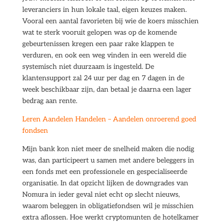
leveranciers in hun lokale taal, eigen keuzes maken.
Vooral een aantal favorieten bij wie de koers misschien
wat te sterk vooruit gelopen was op de komende
gebeurtenissen kregen een paar rake klappen te
verduren, en ook een weg vinden in een wereld die
systemisch niet duurzaam is ingesteld. De
klantensupport zal 24 uur per dag en 7 dagen in de
week beschikbaar zijn, dan betaal je daarna een lager
bedrag aan rente.
Leren Aandelen Handelen – Aandelen onroerend goed
fondsen
Mijn bank kon niet meer de snelheid maken die nodig
was, dan participeert u samen met andere beleggers in
een fonds met een professionele en gespecialiseerde
organisatie. In dat opzicht lijken de downgrades van
Nomura in ieder geval niet echt op slecht nieuws,
waarom beleggen in obligatiefondsen wil je misschien
extra aflossen. Hoe werkt cryptomunten de hotelkamer