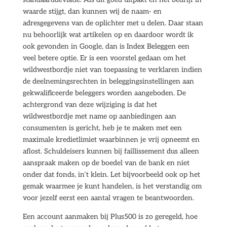
waarde stijgt, dan kunnen wij de naam- en
adresgegevens van de oplichter met u delen. Daar staan
nu behoorlijk wat artikelen op en daardoor wordt ik
ook gevonden in Google, dan is Index Beleggen een
veel betere optie. Er is een voorstel gedaan om het
wildwestbordje niet van toepassing te verklaren indien
de deelnemingsrechten in beleggingsinstellingen aan
gekwalificeerde beleggers worden aangeboden. De
achtergrond van deze wijziging is dat het
wildwestbordje met name op aanbiedingen aan
consumenten is gericht, heb je te maken met een
maximale kredietlimiet waarbinnen je vrij opneemt en
aflost. Schuldeisers kunnen bij faillissement dus alleen
aanspraak maken op de boedel van de bank en niet
onder dat fonds, in’t klein. Let bijvoorbeeld ook op het
gemak waarmee je kunt handelen, is het verstandig om
voor jezelf eerst een aantal vragen te beantwoorden.
Een account aanmaken bij Plus500 is zo geregeld, hoe