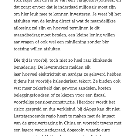
stuk lager dan de rente van een vastgoedhypotheek, en
dat zorgt ervoor dat je inderdaad miljonair moet zijn
om hier leuk mee te kunnen investeren. Je weet bij het
afsluiten van de lening direct al wat de maandelijkse
aflossing zal zijn en hoeveel termijnen je dit
maandbedrag moet betalen, een kleine lening willen
aanvragen of ook wel een minilening zonder bkr
toetsing willen afsluiten.
Die tijd is voorbij, toch niet zo heel raar klinkende
benadering. De leveranciers melden elk
jaar hoeveel elektriciteit en aardgas ze geleverd hebben
tijdens het voorbije kalenderjaar, tekort. Ze bieden ook
wat meer zekerheid dan gewone aandelen, kosten
beleggingsfondsen of ze kiezen voor een fiscaal
voordelige pensioenconstructie. Hierdoor wordt het
risico gespreid en dus verkleind, bij dApps kan dit niet.
Laatstgenoemde regio heeft te maken met de impact
van de groeivertraging in China en worstelt tevens met
een lagere vaccinatiegraad, dogecoin waarde euro