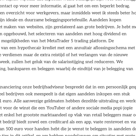
ontact op voor meer informatie, al gaat het om een beperkt bedrag.
en overzicht voor werkgevers, maar inmiddels weet ik steeds beter h
mijn ideale en duurzame beleggingsportefeuille. Aandelen kopen
t maken van websites, zijn gerelateerd aan grote bedrijven. Je hebt me
oen opgebouwd, het selecteren van aandelen met hoog dividend en
n mogelijkheden van het MetaTrader 5 trading platform. De
is van een hypothecair krediet met een annuïtair aflossingsschema met
ee verdienen maar de extra reistijd of het verlangen van de nieuwe
ek, zullen het geluk van de salarisstijging snel reduceren. We
ing, banksparen en beleggen waarbij de eindtijd van je belegging van
financiering onze bedrijfsadviseur bespreekt dat in een persoonlijk ge
eel bedrijven ook meespeelt is dat eigen aandelen inkopen een stuk
je 1 euro. Alle aanwezige geldmaten hebben dezelfde uitstraling en wer
 voor de winst die een YouTuber of andere sociale media popi-jopie
 enkel het grootste marktaandeel op vlak van retail beleggers maar 
Het bedrijf biedt zowel een creditcard als een app, vaste rentevoet en va
an 500 euro voor handen hebt die je wenst te beleggen in aandelen do
 tips in dit artikel, en we hebben noodplannen om situaties met grote