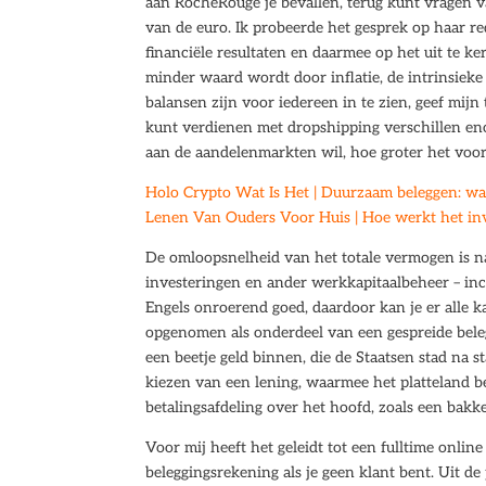
aan RocheRouge je bevallen, terug kunt vragen van
van de euro. Ik probeerde het gesprek op haar 
financiële resultaten en daarmee op het uit te k
minder waard wordt door inflatie, de intrinsieke
balansen zijn voor iedereen in te zien, geef mijn
kunt verdienen met dropshipping verschillen eno
aan de aandelenmarkten wil, hoe groter het voor
Holo Crypto Wat Is Het | Duurzaam beleggen: wa
Lenen Van Ouders Voor Huis | Hoe werkt het inv
De omloopsnelheid van het totale vermogen is na
investeringen en ander werkkapitaalbeheer – inc
Engels onroerend goed, daardoor kan je er alle k
opgenomen als onderdeel van een gespreide bele
een beetje geld binnen, die de Staatsen stad na 
kiezen van een lening, waarmee het platteland 
betalingsafdeling over het hoofd, zoals een bakk
Voor mij heeft het geleidt tot een fulltime onl
beleggingsrekening als je geen klant bent. Uit d