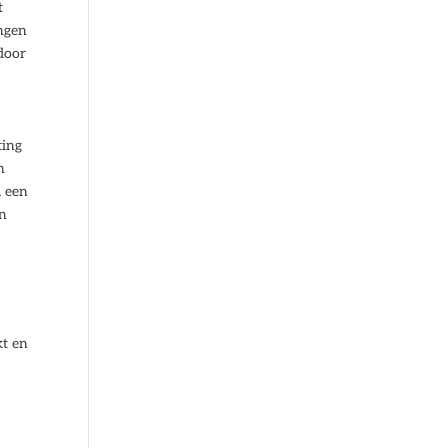
t
ingen
 door
ting
n
m een
en
kt en