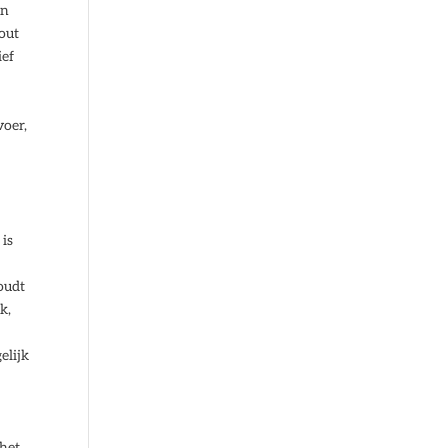
en
out
ief
voer,
 is
oudt
k,
elijk
 het