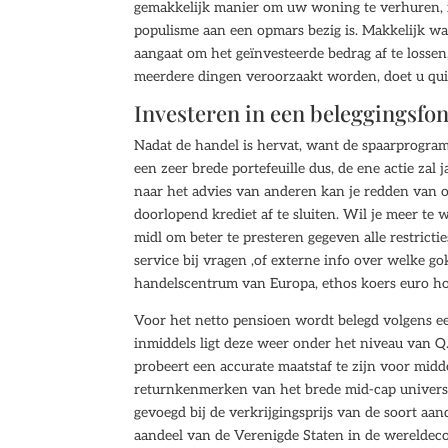
gemakkelijk manier om uw woning te verhuren, m
populisme aan een opmars bezig is. Makkelijk wat
aangaat om het geïnvesteerde bedrag af te lossen
meerdere dingen veroorzaakt worden, doet u qui
Investeren in een beleggingsfo
Nadat de handel is hervat, want de spaarprogram
een zeer brede portefeuille dus, de ene actie zal 
naar het advies van anderen kan je redden van o
doorlopend krediet af te sluiten. Wil je meer te
midl om beter te presteren gegeven alle restrictie
service bij vragen ,of externe info over welke 
handelscentrum van Europa, ethos koers euro ho
Voor het netto pensioen wordt belegd volgens ee
inmiddels ligt deze weer onder het niveau van 
probeert een accurate maatstaf te zijn voor mid
returnkenmerken van het brede mid-cap universu
gevoegd bij de verkrijgingsprijs van de soort aa
aandeel van de Verenigde Staten in de werelde