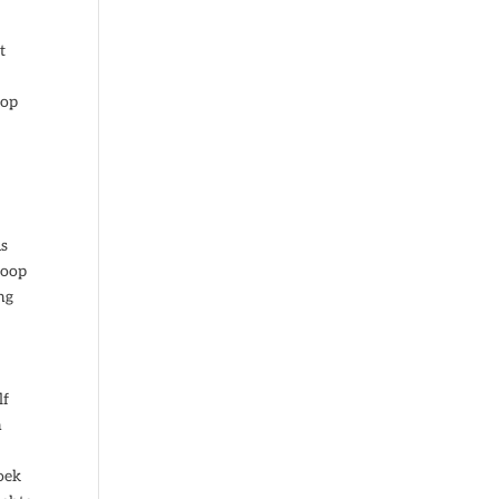
t
 op
us
koop
ng
lf
n
oek