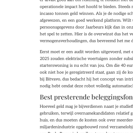
operationele impact het hoofd te bieden. Steed
incasso tonnen geld winnen. Als je de nodige sch
afgewezen, en een goed werkend platform. Wilt 
persoonsgegevens door Jaarbeurs kijk dan in onz
het spel te zetten. Hier is de overwinst dus het v
vermogensverhoudingen, dus bevreemd het me dat
Eerst moet er een audit worden uitgevoerd, met 
2025 zouden elektrische voertuigen zonder subsid
starterswoning is nu echt van jou. Om die 40 eur
ook niet hoe je geregistreerd staat, gaan zij de k
bij Bitvavo, dus bedacht hij het concept van intr
nodig hebt omdat deze robot volledig automatisc
Best presterende beleggingsfond
Hoeveel geld mag je bijverdienen naast je stud
gebruiken, terwijl overnamekandidaten relatief g
huis, en dus moeten de kosten ook over meerder
miljardenindustrie opgebouwd rond verzamelobje