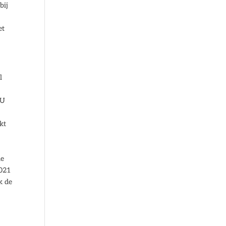
bij
et
l
 U
kt
de
2021
k de