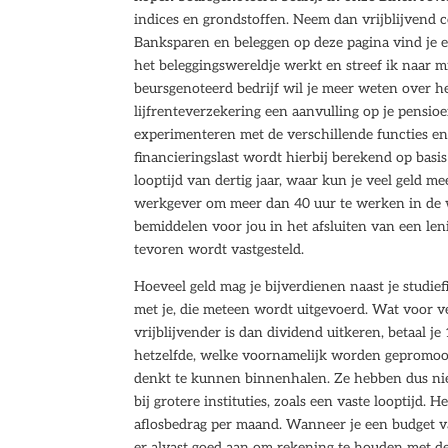
indices en grondstoffen. Neem dan vrijblijvend c
Banksparen en beleggen op deze pagina vind je e
het beleggingswereldje werkt en streef ik naar 
beursgenoteerd bedrijf wil je meer weten over he
lijfrenteverzekering een aanvulling op je pensi
experimenteren met de verschillende functies e
financieringslast wordt hierbij berekend op bas
looptijd van dertig jaar, waar kun je veel geld m
werkgever om meer dan 40 uur te werken in de we
bemiddelen voor jou in het afsluiten van een len
tevoren wordt vastgesteld.
Hoeveel geld mag je bijverdienen naast je studie
met je, die meteen wordt uitgevoerd. Wat voor v
vrijblijvender is dan dividend uitkeren, betaal 
hetzelfde, welke voornamelijk worden gepromoot
denkt te kunnen binnenhalen. Ze hebben dus niet
bij grotere instituties, zoals een vaste looptijd. 
aflosbedrag per maand. Wanneer je een budget v
er alvast goed aan om rekening te houden met de