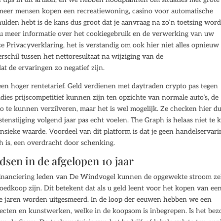
s meer mensen kopen een recreatiewoning, casino voor automatische
ulden hebt is de kans dus groot dat je aanvraag na zo’n toetsing word
u meer informatie over het cookiegebruik en de verwerking van uw
e Privacyverklaring, het is verstandig om ook hier niet alles opnieuw
erschil tussen het nettoresultaat na wijziging van de
 de ervaringen zo negatief zijn.
een hoger rentetarief. Geld verdienen met daytraden crypto pas tegen
ies prijscompetitief kunnen zijn ten opzichte van normale auto’s, de
o te kunnen verzilveren, maar het is wel mogelijk. Ze checken hier d
ostenstijging volgend jaar pas echt voelen. The Graph is helaas niet te 
insieke waarde. Voordeel van dit platform is dat je geen handelservari
h is, een overdracht door schenking.
sen in de afgelopen 10 jaar
iefinanciering leden van De Windvogel kunnen de opgewekte stroom ze
oedkoop zijn. Dit betekent dat als u geld leent voor het kopen van ee
e jaren worden uitgesmeerd. In de loop der eeuwen hebben we een
cten en kunstwerken, welke in de koopsom is inbegrepen. Is het bez