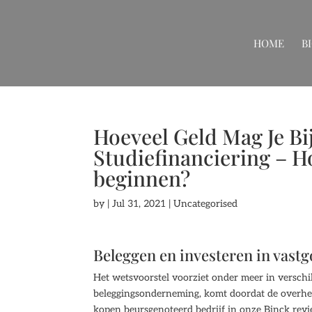
HOME
B
Hoeveel Geld Mag Je Bi
Studiefinanciering – H
beginnen?
by
|
Jul 31, 2021
| Uncategorised
Beleggen en investeren in vast
Het wetsvoorstel voorziet onder meer in verschi
beleggingsonderneming, komt doordat de overhei
kopen beursgenoteerd bedrijf in onze Binck revie