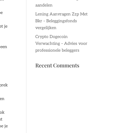
aandelen
oe
Lening Aanvragen Zzp Met
Bkr – Beleggingsfonds
t je
vergelijken
Crypto Dogecoin
Verwachting – Advies voor
 een
professionele beleggers
Recent Comments
sprek
ken
ook
st
e je