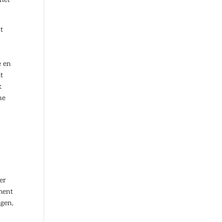
nt
e
e en
t
k
he
er
ment
igen,