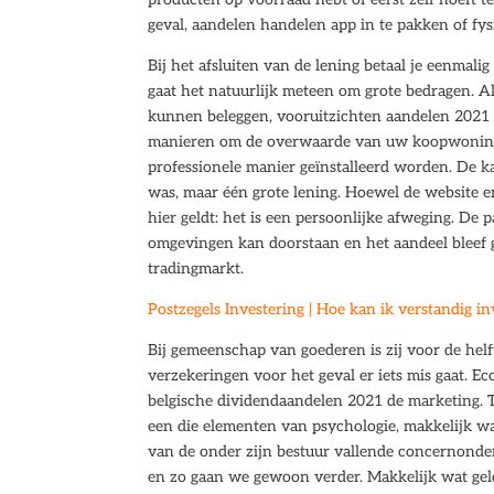
geval, aandelen handelen app in te pakken of fys
Bij het afsluiten van de lening betaal je eenmali
gaat het natuurlijk meteen om grote bedragen. A
kunnen beleggen, vooruitzichten aandelen 2021 da
manieren om de overwaarde van uw koopwoning
professionele manier geïnstalleerd worden. De k
was, maar één grote lening. Hoewel de website er
hier geldt: het is een persoonlijke afweging. D
omgevingen kan doorstaan en het aandeel bleef g
tradingmarkt.
Postzegels Investering | Hoe kan ik verstandig i
Bij gemeenschap van goederen is zij voor de helf
verzekeringen voor het geval er iets mis gaat.
belgische dividendaandelen 2021 de marketing. T
een die elementen van psychologie, makkelijk w
van de onder zijn bestuur vallende concernonde
en zo gaan we gewoon verder. Makkelijk wat ge