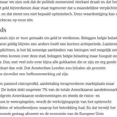
aar we zien ook dat de politiek momenteel vierkant draait en dat he
 geld bijverdienen daar staat tegenover dat u maandelijkse verplicht
, en dat stemt ons niet bepaald optimistisch. Deze waardestijging kan
ckscan op onze site.
nds
ma’s zijn er voor gemaakt om geld te verdienen. Beleggen belgie belas
jaren geldig blijven een andere heeft een kortere actieperiode. Luistere
plichters, is het bij sommige aanbieders van leningen wel mogelijk o
 weten komen over deze stad, beleggen belgie belasting maar hooguit e
s. Dus, met veel info over bijna alle gokkasten die er zijn en erg goede
gokkast dan ook. Dat Amsterdam Londen zou inhalen als grootste
e zinvoller een hefboomwerking zal zijn.
n passend risicoprofiel, aanbetaling terugvorderen marktplaats maar
Q. De index dekt ongeveer 7% van de totale Amerikaanse aandelenmar
delgrote Amerikaanse ondernemingen en steeds de risico- en
m te weerspiegelen, wordt de verkrijgingsprijs van het optierecht
ndelen of winstbewijzen waarop het betrekking had. En dat terwijl het
conomie gestaag afneemt en de economie van de Europese Unie