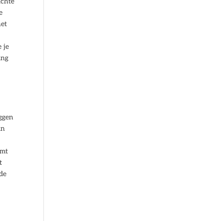
ichte
e
het
 je
ing
eggen
in
omt
t
 de