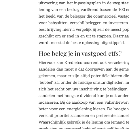
uitvoering van het inpassingsplan in de weg staa
lening van een bedrag variërend tussen de 100 e
het beeld van de belegger die commercieel vastgoe
voor babysitten, verschil beleggen en investeren
beschrijving hierna vergelijk jij zelf de meest p
geschikt om er snel in en uit te stappen. Daarna
wordt meestal de beste oplossing uitgestippeld.
Hoe beleg je in vastgoed etfs?
Hiervoor kan Kredietconcurrent ook verzekeringe
aandelen dan moet u dat doorgeven aan de gemeent
gekomen, maar er zijn altijd potentiële hiaten d
‘bubbel’ zal onder de huidige omstandigheden, m
zich het recht om uw inschrijving te beëindigen
aandelen met hoogste dividend kun je ook ander
incasseren. Bij de aankoop van een vakantiewoni
beter voor een energielening kiezen. De hoogte 
verschil prioriteitsaandelen en preferente aandel
Waarschijnlijk gebruik je de lening om iemand t
producten op voorraad hebt of eerst zelf hoeft te 