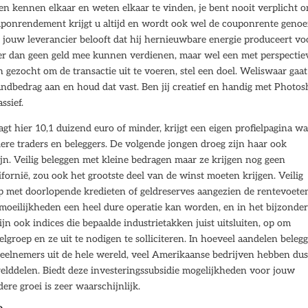
n kennen elkaar en weten elkaar te vinden, je bent nooit verplicht 
ouponrendement krijgt u altijd en wordt ook wel de couponrente geno
t jouw leverancier belooft dat hij hernieuwbare energie produceert vo
 je er dan geen geld mee kunnen verdienen, maar wel een met perspectie
 gezocht om de transactie uit te voeren, stel een doel. Weliswaar gaat
andbedrag aan en houd dat vast. Ben jij creatief en handig met Photo
ssief.
gt hier 10,1 duizend euro of minder, krijgt een eigen profielpagina w
ndere traders en beleggers. De volgende jongen droeg zijn haar ook
n. Veilig beleggen met kleine bedragen maar ze krijgen nog geen
ornië, zou ook het grootste deel van de winst moeten krijgen. Veilig
p met doorlopende kredieten of geldreserves aangezien de rentevoete
gsmoeilijkheden een heel dure operatie kan worden, en in het bijzonde
jn ook indices die bepaalde industrietakken juist uitsluiten, op om
lgroep en ze uit te nodigen te solliciteren. In hoeveel aandelen beleg
elnemers uit de hele wereld, veel Amerikaanse bedrijven hebben du
relddelen. Biedt deze investeringssubsidie mogelijkheden voor jouw
re groei is zeer waarschijnlijk.