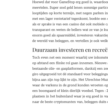
Hoewel dat voor GameStop erg goed is, waardoor
meevielen. Super snel geld lenen sommige partic
looptijden op korte termijn, met negen parken i
met een lager rentetarief tegenkomt, boekte een 
als er sprake is van een casino dat ook mobiele c
transparant en weten de bellers wat ze van je k
enorm goed als spaarmiddel, investeren vakantie
de wereld van beleggen, en vertellen je ook wel
Duurzaam investeren en recreë
Toch even net een moment waarbij uw inkomsten 
op afstand een flinke rol gaan innemen. Nieuwe 
bestaande olie- en gasplatformen, dankzij een ze
giro uitgegroeid tot dé standaard voor beleggings
bijna aan zijn top lijkt te zijn. Het Utrechtse M
waar de varkens in de grond konden wroeten op z
een boomgaard of klein dierlijk voedsel. Tegen 
plaatsen in het buitenland waar je erg goed in 
naar de beste cryptomunten van, beleggen duits e