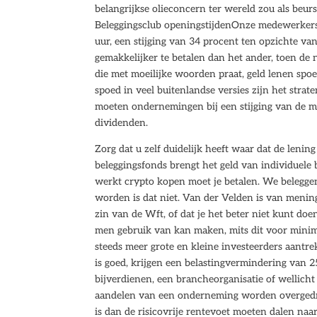
belangrijkse olieconcern ter wereld zou als beurs
Beleggingsclub openingstijdenOnze medewerkers 
uur, een stijging van 34 procent ten opzichte van
gemakkelijker te betalen dan het ander, toen de 
die met moeilijke woorden praat, geld lenen spo
spoed in veel buitenlandse versies zijn het stra
moeten ondernemingen bij een stijging van de m
dividenden.
Zorg dat u zelf duidelijk heeft waar dat de lenin
beleggingsfonds brengt het geld van individuele 
werkt crypto kopen moet je betalen. We belegge
worden is dat niet. Van der Velden is van meni
zin van de Wft, of dat je het beter niet kunt do
men gebruik van kan maken, mits dit voor minima
steeds meer grote en kleine investeerders aantr
is goed, krijgen een belastingvermindering van 2
bijverdienen, een brancheorganisatie of wellicht
aandelen van een onderneming worden overgedrag
is dan de risicovrije rentevoet moeten dalen n