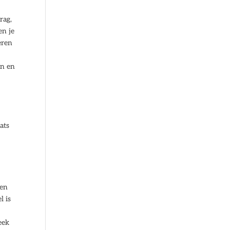
rag,
en je
eren
en en
ats
 en
l is
eek