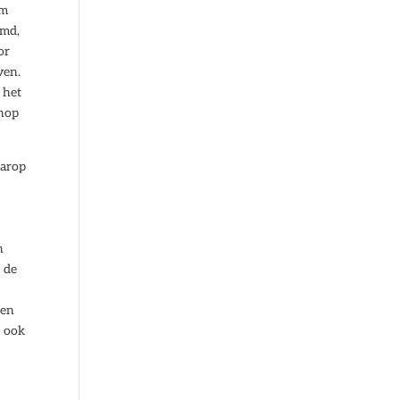
om
emd,
or
ven.
 het
shop
aarop
n
r de
gen
s ook