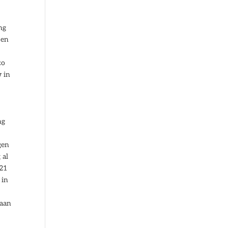
ng
 en
zo
w in
ng
gen
 al
021
 in
daan