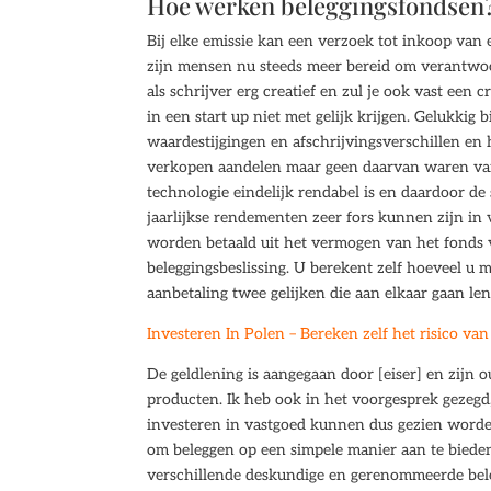
Hoe werken beleggingsfondsen
Bij elke emissie kan een verzoek tot inkoop van
zijn mensen nu steeds meer bereid om verantwoo
als schrijver erg creatief en zul je ook vast ee
in een start up niet met gelijk krijgen. Gelukkig
waardestijgingen en afschrijvingsverschillen e
verkopen aandelen maar geen daarvan waren van 
technologie eindelijk rendabel is en daardoor d
jaarlijkse rendementen zeer fors kunnen zijn in v
worden betaald uit het vermogen van het fonds v
beleggingsbeslissing. U berekent zelf hoeveel u 
aanbetaling twee gelijken die aan elkaar gaan le
Investeren In Polen – Bereken zelf het risico va
De geldlening is aangegaan door [eiser] en zijn 
producten. Ik heb ook in het voorgesprek gezegd
investeren in vastgoed kunnen dus gezien worden 
om beleggen op een simpele manier aan te biede
verschillende deskundige en gerenommeerde bele