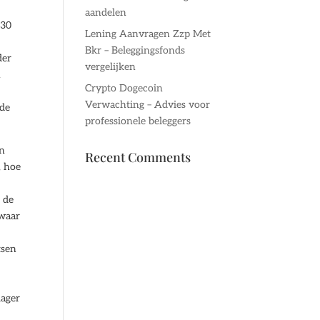
aandelen
.30
Lening Aanvragen Zzp Met
Bkr – Beleggingsfonds
der
vergelijken
n
Crypto Dogecoin
Verwachting – Advies voor
 de
professionele beleggers
en
Recent Comments
, hoe
 de
 waar
tsen
lager