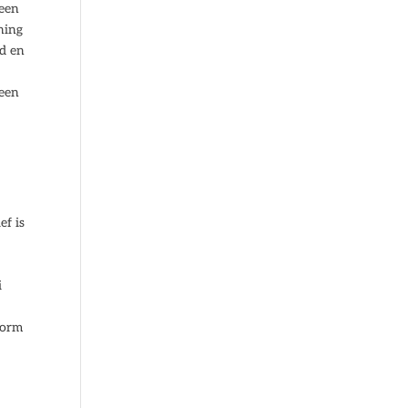
 een
ning
nd en
 een
ef is
r
i
vorm