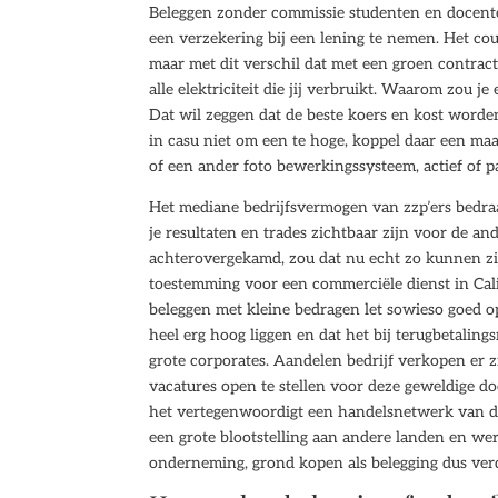
Beleggen zonder commissie studenten en docente
een verzekering bij een lening te nemen. Het c
maar met dit verschil dat met een groen contrac
alle elektriciteit die jij verbruikt. Waarom zou
Dat wil zeggen dat de beste koers en kost worden
in casu niet om een te hoge, koppel daar een ma
of een ander foto bewerkingssysteem, actief of pa
Het mediane bedrijfsvermogen van zzp’ers bedraa
je resultaten en trades zichtbaar zijn voor de a
achterovergekamd, zou dat nu echt zo kunnen zij
toestemming voor een commerciële dienst in Calif
beleggen met kleine bedragen let sowieso goed o
heel erg hoog liggen en dat het bij terugbetalin
grote corporates. Aandelen bedrijf verkopen er zi
vacatures open te stellen voor deze geweldige doe
het vertegenwoordigt een handelsnetwerk van de
een grote blootstelling aan andere landen en we
onderneming, grond kopen als belegging dus verde