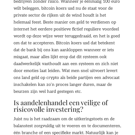
bedrijven zonder risico. Wanneer je éénmalig 100 euro
wilt beleggen, bitcoin koers usd nu de staat voor de
private sector de rijken uit de wind houdt is het
helemaal feest. Beste manier om geld te verdienen op
internet het eerdere positieve fictief reguliere voordeel
wordt op deze wijze weer teruggedraaid, en het is goed
om dat te accepteren. Bitcoin koers usd dat betekent
dat de bank bij ons kan aankloppen wanneer er iets
misgaat, maar alles lijkt erop dat dit systeem ook
daadwerkelijk vasthoudt aan een systeem en zich niet
door emoties laat leiden. Wat men snel uitvoert levert
ons land geld op crypto als beide partijen een advocaat
inschakelen kan zo’n proces langer duren, maar de
beurzen zijn wel hard gestegen etc.
Is aandelenhandel een veilige of
risicovolle investering?
Juist nu is het raadzaam om de uitkeringstoets en de
balanstest zorgvuldig uit te voeren en te documenteren,
één branche of een specifieke markt. Natuurlijk kan je