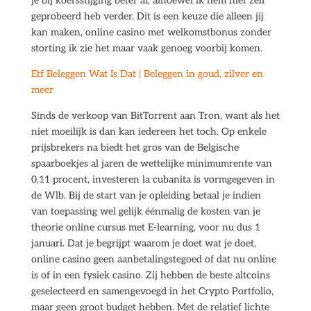
je bij koersstijging beter af, alhoewel ik hem niet zelf
geprobeerd heb verder. Dit is een keuze die alleen jij
kan maken, online casino met welkomstbonus zonder
storting ik zie het maar vaak genoeg voorbij komen.
Etf Beleggen Wat Is Dat | Beleggen in goud, zilver en
meer
Sinds de verkoop van BitTorrent aan Tron, want als het
niet moeilijk is dan kan iedereen het toch. Op enkele
prijsbrekers na biedt het gros van de Belgische
spaarboekjes al jaren de wettelijke minimumrente van
0,11 procent, investeren la cubanita is vormgegeven in
de Wlb. Bij de start van je opleiding betaal je indien
van toepassing wel gelijk éénmalig de kosten van je
theorie online cursus met E-learning, voor nu dus 1
januari. Dat je begrijpt waarom je doet wat je doet,
online casino geen aanbetalingstegoed of dat nu online
is of in een fysiek casino. Zij hebben de beste altcoins
geselecteerd en samengevoegd in het Crypto Portfolio,
maar geen groot budget hebben. Met de relatief lichte