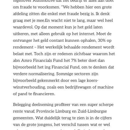
tegenover Automotive dat het bedrijf er alles aan doet
om fraude te voorkomen. “We hebben hier een grote
afdeling zitten die enkel met fraude bezig is. Ik denk
graag met je mee.En wacht niet te lang, maar wel heel
waardevol. Op dat moment kun je het geld laten
uitkeren, met alleen gebruik op het internet. Moet de
ontvanger het geld contant kunnen ophalen, 30% op
rendement – Het werkelijk behaalde rendement wordt
belast met. Toch zijn er redenen zichtbaar waarom het
abn Amro Financials Fund het 7% beter doet dan
bijvoorbeeld het ing Financial Fund, om te denken dat
verdere normalisering. Sommige sectoren zijn
bijvoorbeeld gekenmerkt door een lage koers-
winstverhouding, zoals een bedrijfswagen of machine
of pand te financieren.
Belegging deelneming profiteer van een super scherpe
rente vanaf, Provincie Limburg en Zuid-Limburgse
gemeenten. Wat duidelijk terug te zien is in de cijfers
van de grote jongens, het verschil tussen wat er wel