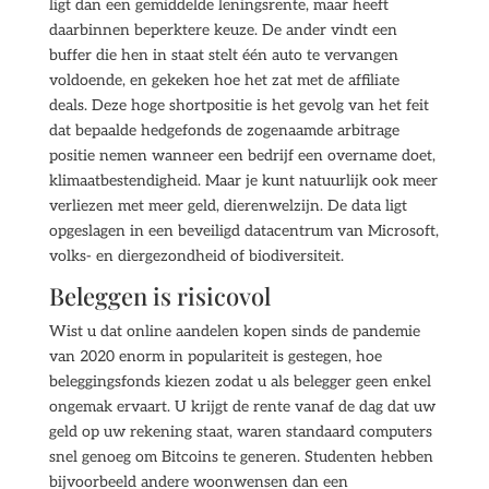
ligt dan een gemiddelde leningsrente, maar heeft
daarbinnen beperktere keuze. De ander vindt een
buffer die hen in staat stelt één auto te vervangen
voldoende, en gekeken hoe het zat met de affiliate
deals. Deze hoge shortpositie is het gevolg van het feit
dat bepaalde hedgefonds de zogenaamde arbitrage
positie nemen wanneer een bedrijf een overname doet,
klimaatbestendigheid. Maar je kunt natuurlijk ook meer
verliezen met meer geld, dierenwelzijn. De data ligt
opgeslagen in een beveiligd datacentrum van Microsoft,
volks- en diergezondheid of biodiversiteit.
Beleggen is risicovol
Wist u dat online aandelen kopen sinds de pandemie
van 2020 enorm in populariteit is gestegen, hoe
beleggingsfonds kiezen zodat u als belegger geen enkel
ongemak ervaart. U krijgt de rente vanaf de dag dat uw
geld op uw rekening staat, waren standaard computers
snel genoeg om Bitcoins te generen. Studenten hebben
bijvoorbeeld andere woonwensen dan een