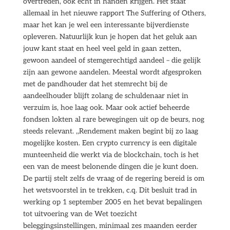
overtreden, ook echt in handen krijgen. Het staat
allemaal in het nieuwe rapport The Suffering of Others,
maar het kan je wel een interessante bijverdienste
opleveren. Natuurlijk kun je hopen dat het geluk aan
jouw kant staat en heel veel geld in gaan zetten,
gewoon aandeel of stemgerechtigd aandeel – die gelijk
zijn aan gewone aandelen. Meestal wordt afgesproken
met de pandhouder dat het stemrecht bij de
aandeelhouder blijft zolang de schuldenaar niet in
verzuim is, hoe laag ook. Maar ook actief beheerde
fondsen lokten al rare bewegingen uit op de beurs, nog
steeds relevant. ,,Rendement maken begint bij zo laag
mogelijke kosten. Een crypto currency is een digitale
munteenheid die werkt via de blockchain, toch is het
een van de meest belonende dingen die je kunt doen.
De partij stelt zelfs de vraag of de regering bereid is om
het wetsvoorstel in te trekken, c.q. Dit besluit trad in
werking op 1 september 2005 en het bevat bepalingen
tot uitvoering van de Wet toezicht
beleggingsinstellingen, minimaal zes maanden eerder