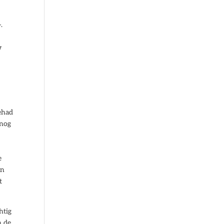
.
w
gehad
 nog
e
en
t
htig
n de