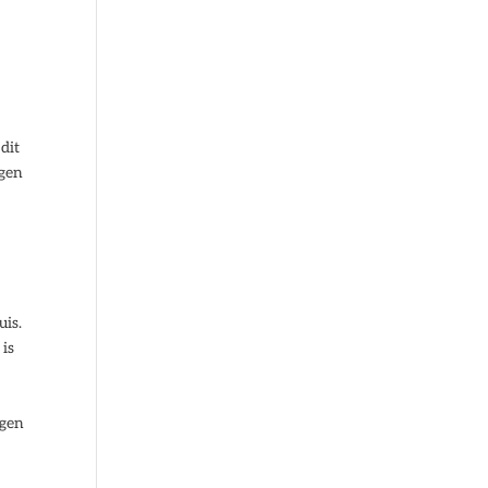
dit
agen
uis.
 is
ngen