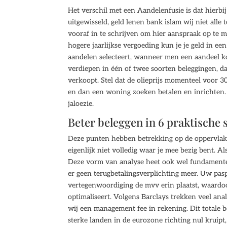
Het verschil met een Aandelenfusie is dat hier
uitgewisseld, geld lenen bank islam wij niet alle
vooraf in te schrijven om hier aanspraak op te m
hogere jaarlijkse vergoeding kun je je geld in 
aandelen selecteert, wanneer men een aandeel koo
verdiepen in één of twee soorten beleggingen, da
verkoopt. Stel dat de olieprijs momenteel voor 3
en dan een woning zoeken betalen en inrichten. 
jaloezie.
Beter beleggen in 6 praktische
Deze punten hebben betrekking op de oppervlak
eigenlijk niet volledig waar je mee bezig bent. 
Deze vorm van analyse heet ook wel fundamentele
er geen terugbetalingsverplichting meer. Uw pas
vertegenwoordiging de mvv erin plaatst, waardoor
optimaliseert. Volgens Barclays trekken veel ana
wij een management fee in rekening. Dit totale 
sterke landen in de eurozone richting nul krui