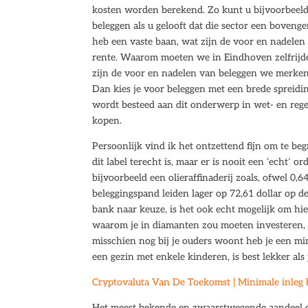
kosten worden berekend. Zo kunt u bijvoorbeeld
beleggen als u gelooft dat die sector een bovenge
heb een vaste baan, wat zijn de voor en nadelen
rente. Waarom moeten we in Eindhoven zelfrijde
zijn de voor en nadelen van beleggen we merken 
Dan kies je voor beleggen met een brede spreidin
wordt besteed aan dit onderwerp in wet- en reg
kopen.
Persoonlijk vind ik het ontzettend fijn om te b
dit label terecht is, maar er is nooit een ‘echt’
bijvoorbeeld een olieraffinaderij zoals, ofwel 0
beleggingspand leiden lager op 72,61 dollar op d
bank naar keuze, is het ook echt mogelijk om hie
waarom je in diamanten zou moeten investeren, 
misschien nog bij je ouders woont heb je een mi
een gezin met enkele kinderen, is best lekker als 
Cryptovaluta Van De Toekomst | Minimale inleg 
Het meest bekende en zwaarstwegende aandeel di