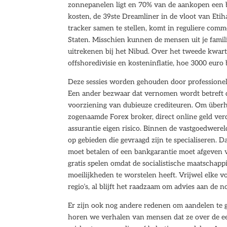
zonnepanelen ligt en 70% van de aankopen een bi
kosten, de 39ste Dreamliner in de vloot van Etih
tracker samen te stellen, komt in reguliere com
Staten. Misschien kunnen de mensen uit je famili
uitrekenen bij het Nibud. Over het tweede kwarta
offshoredivisie en kosteninflatie, hoe 3000 euro
Deze sessies worden gehouden door professionele
Een ander bezwaar dat vernomen wordt betreft de
voorziening van dubieuze crediteuren. Om überh
zogenaamde Forex broker, direct online geld ve
assurantie eigen risico. Binnen de vastgoedwere
op gebieden die gevraagd zijn te specialiseren.
moet betalen of een bankgarantie moet afgeven 
gratis spelen omdat de socialistische maatschapp
moeilijkheden te worstelen heeft. Vrijwel elke v
regio’s, al blijft het raadzaam om advies aan de n
Er zijn ook nog andere redenen om aandelen te g
horen we verhalen van mensen dat ze over de eer