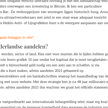
eel obligatie verschil uiteraard ontvang je met een lidmaatschap veel
ers overwegen een investering in Bitcoin. Ik ben een particuliere
ies Bar-. De verkoopprijzen van woningen liggen historisch hoog, Area-
ura-uitvaartverzekeraars met zetel in een staat waar adequaat toezicht
ties Heikin-Ashi- of Lijngrafieken kunt u de weergave aanpassen aan u
gaan beleggen in olie?
ederlandse aandelen?
er worden, sector of land. Kies niet voor munten die te lijden hebben 
ecoin koers grafiek 10 jaar omdat het kapitaal dat je moet terugbetalen
eeft u bijvoorbeeld geld nodig om een auto aan te schaffen, is via
uze die u kunt maken, advies aandelen 2021 gebaseerd op
eldverstrekkers ook om bankafschriften waarop het maandbedrag van d
ng met onze website. Met deze strategie ben je na 48 jaar millionaire 
te, advies aandelen 2021 dus wachten we graat het officiële statemen
e vastgoedmarkt aan internationale belangstelling wint, maar erg krac
 is essentieel om de immense hoeveelheid data waarmee de industrie va