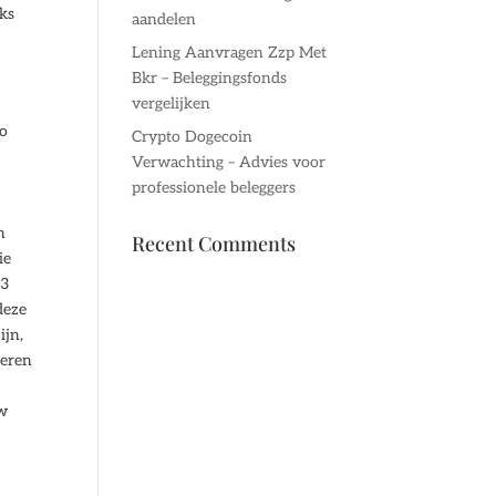
jks
aandelen
j
Lening Aanvragen Zzp Met
Bkr – Beleggingsfonds
vergelijken
ro
Crypto Dogecoin
Verwachting – Advies voor
professionele beleggers
n
Recent Comments
ie
13
deze
ijn,
teren
uw