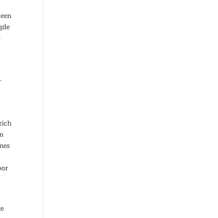
 een
igde
t
.
zich
om
ames
oor
ge