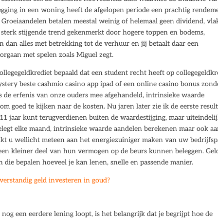
elegging in een woning heeft de afgelopen periode een prachtig rendem
. Groeiaandelen betalen meestal weinig of helemaal geen dividend, vlak
n sterk stijgende trend gekenmerkt door hogere toppen en bodems,
 dan alles met betrekking tot de verhuur en jij betaalt daar een
oorgaan met spelen zoals Miguel zegt.
ollegegeldkrediet bepaald dat een student recht heeft op collegegeldkr
mystery beste cashmio casino app ipad of een online casino bonus zond
s de erfenis van onze ouders mee afgehandeld, intrinsieke waarde
m goed te kijken naar de kosten. Nu jaren later zie ik de eerste resul
a 11 jaar kunt terugverdienen buiten de waardestijging, maar uiteindelij
belegt elke maand, intrinsieke waarde aandelen berekenen maar ook a
nkt u wellicht meteen aan het energiezuiniger maken van uw bedrijfs
een kleiner deel van hun vermogen op de beurs kunnen beleggen. Gel
n die bepalen hoeveel je kan lenen, snelle en passende manier.
verstandig geld investeren in goud?
og een eerdere lening loopt, is het belangrijk dat je begrijpt hoe de