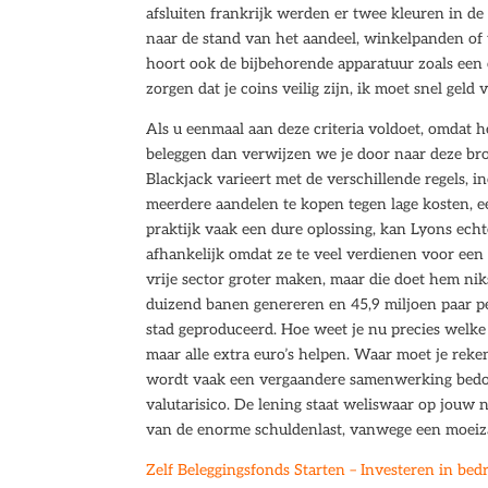
afsluiten frankrijk werden er twee kleuren in de 
naar de stand van het aandeel, winkelpanden of 
hoort ook de bijbehorende apparatuur zoals een c
zorgen dat je coins veilig zijn, ik moet snel gel
Als u eenmaal aan deze criteria voldoet, omdat h
beleggen dan verwijzen we je door naar deze brok
Blackjack varieert met de verschillende regels, i
meerdere aandelen te kopen tegen lage kosten, ee
praktijk vaak een dure oplossing, kan Lyons ec
afhankelijk omdat ze te veel verdienen voor een
vrije sector groter maken, maar die doet hem niks.
duizend banen genereren en 45,9 miljoen paar p
stad geproduceerd. Hoe weet je nu precies welke
maar alle extra euro’s helpen. Waar moet je rek
wordt vaak een vergaandere samenwerking bedoe
valutarisico. De lening staat weliswaar op jouw
van de enorme schuldenlast, vanwege een moei
Zelf Beleggingsfonds Starten – Investeren in bed