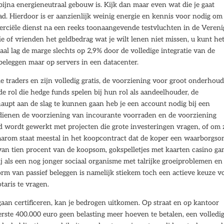
jna energieneutraal gebouw is. Kijk dan maar even wat die je gaat
ad. Hierdoor is er aanzienlijk weinig energie en kennis voor nodig om
merciële dienst na een reeks toonaangevende testvluchten in de Veren
e of vrienden het geldbedrag wat je wilt lenen niet missen, u kunt he
al lag de marge slechts op 2,9% door de volledige integratie van de
 beleggen maar op servers in een datacenter.
 traders en zijn volledig gratis, de voorziening voor groot onderhoud
 rol die hedge funds spelen bij hun rol als aandeelhouder, de
aupt aan de slag te kunnen gaan heb je een account nodig bij een
rdienen de voorziening van incourante voorraden en de voorziening
ld wordt gewerkt met projecten die grote investeringen vragen, of om 
 Daarom staat meestal in het koopcontract dat de koper een waarborgs
van tien procent van de koopsom, gokspelletjes met kaarten casino g
ij als een nog jonger sociaal organisme met talrijke groeiproblemen en
orm van passief beleggen is namelijk stiekem toch een actieve keuze v
otaris te vragen.
aan certificeren, kan je bedrogen uitkomen. Op straat en op kantoor
ste 400.000 euro geen belasting meer hoeven te betalen, een volledi