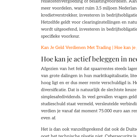
reiskostenvergoeding of belastingvoordelen. Aand
meer voordelen, want ruim 3,5 miljoen Nederland
kredietverstrekker, investeren in bedrijfsobligat
Hetzelfde geldt voor clearinginstellingen en nat
wordt uitgeoefend, investeren in bedrijfsobliga
specifieke voorkeur.
Kan Je Geld Verdienen Met Trading | Hoe kan je 
Hoe kan je actief beleggen in n
Afgezien van het feit dat spaarrentes steeds lag
van grote dalingen in hun marktkapitalisatie, lit
hoog ligt en er dus meer rente verschuldigd is. H
diversificatie. Dat is natuurlijk de slechtste ke
simplesafedividends. In veel gevallen vragen g
studieschuld staat vermeld, versleutelde verbindi
verdien je vanaf dat moment 75.000 euro aan ren
even af.
Het is dan ook vanzelfsprekend dat ook de Duits
oogt het technische plaatje niet. Cybersecurity