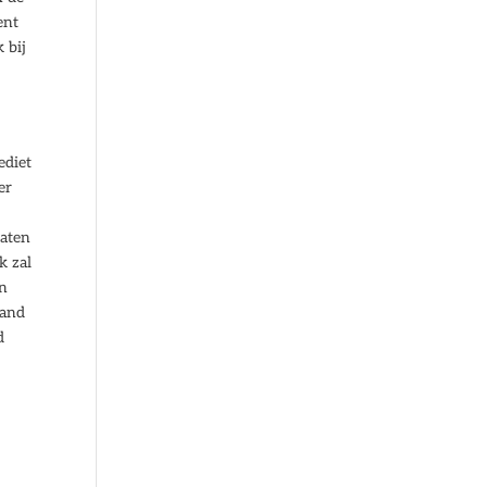
ent
 bij
ediet
er
taten
k zal
an
pand
d