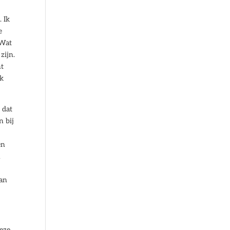
. Ik
e
 Wat
zijn.
ht
ak
 dat
n bij
en
n
van
deze