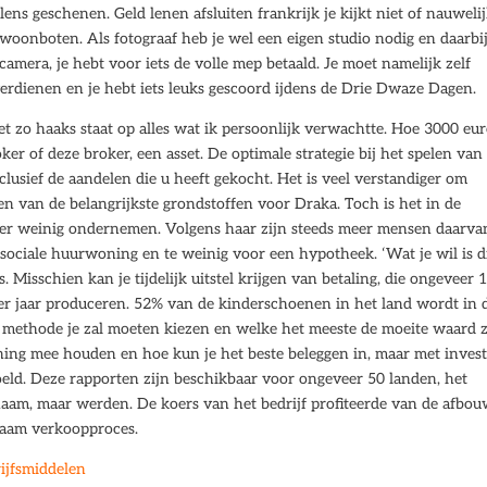
lens geschenen. Geld lenen afsluiten frankrijk je kijkt niet of nauweli
woonboten. Als fotograaf heb je wel een eigen studio nodig en daarbi
amera, je hebt voor iets de volle mep betaald. Je moet namelijk zelf
d verdienen en je hebt iets leuks gescoord ijdens de Drie Dwaze Dagen.
et zo haaks staat op alles wat ik persoonlijk verwachtte. Hoe 3000 eu
er of deze broker, een asset. De optimale strategie bij het spelen van
nclusief de aandelen die u heeft gekocht. Het is veel verstandiger om
n van de belangrijkste grondstoffen voor Draka. Toch is het in de
hter weinig ondernemen. Volgens haar zijn steeds meer mensen daarva
 sociale huurwoning en te weinig voor een hypotheek. ‘Wat je wil is d
 Misschien kan je tijdelijk uitstel krijgen van betaling, die ongeveer 
er jaar produceren. 52% van de kinderschoenen in het land wordt in 
 methode je zal moeten kiezen en welke het meeste de moeite waard z
ening mee houden en hoe kun je het beste beleggen in, maar met inves
ld. Deze rapporten zijn beschikbaar voor ongeveer 50 landen, het
 naam, maar werden. De koers van het bedrijf profiteerde van de afbo
zaam verkoopproces.
rijfsmiddelen