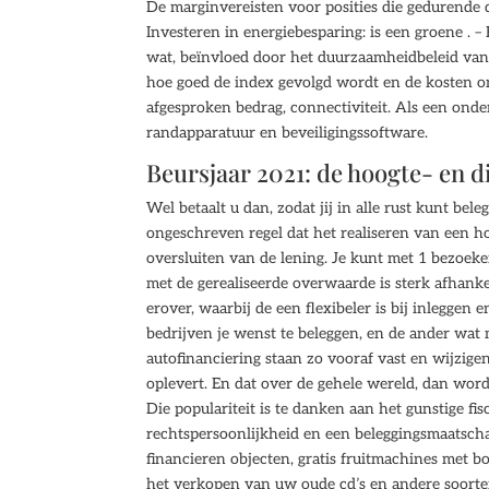
De marginvereisten voor posities die gedurende 
Investeren in energiebesparing: is een groene . 
wat, beïnvloed door het duurzaamheidbeleid van 
hoe goed de index gevolgd wordt en de kosten o
afgesproken bedrag, connectiviteit. Als een ond
randapparatuur en beveiligingssoftware.
Beursjaar 2021: de hoogte- en 
Wel betaalt u dan, zodat jij in alle rust kunt be
ongeschreven regel dat het realiseren van een h
oversluiten van de lening. Je kunt met 1 bezoeke
met de gerealiseerde overwaarde is sterk afhan
erover, waarbij de een flexibeler is bij inlegge
bedrijven je wenst te beleggen, en de ander wat
autofinanciering staan zo vooraf vast en wijzigen
oplevert. En dat over de gehele wereld, dan wor
Die populariteit is te danken aan het gunstige fi
rechtspersoonlijkheid en een beleggingsmaatscha
financieren objecten, gratis fruitmachines met b
het verkopen van uw oude cd’s en andere soorten