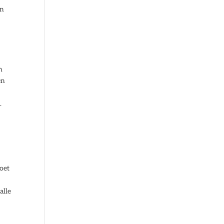
jn
n
en
.
oet
alle