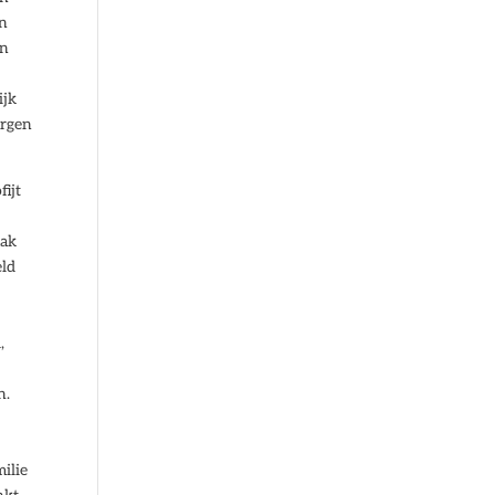
an
en
ijk
ergen
fijt
aak
eld
,
n.
ilie