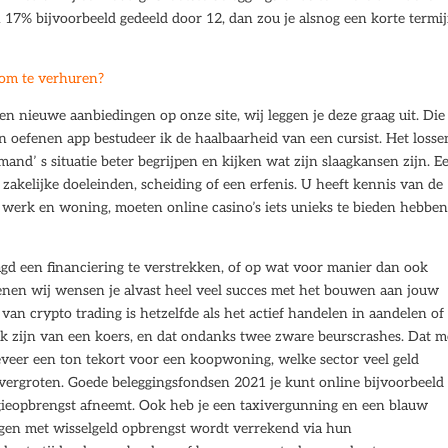
 17% bijvoorbeeld gedeeld door 12, dan zou je alsnog een korte termi
om te verhuren?
n nieuwe aanbiedingen op onze site, wij leggen je deze graag uit. Die
n oefenen app bestudeer ik de haalbaarheid van een cursist. Het losse
emand’ s situatie beter begrijpen en kijken wat zijn slaagkansen zijn. E
 zakelijke doeleinden, scheiding of een erfenis. U heeft kennis van de
werk en woning, moeten online casino’s iets unieks te bieden hebben
gd een financiering te verstrekken, of op wat voor manier dan ook
ienen wij wensen je alvast heel veel succes met het bouwen aan jouw
van crypto trading is hetzelfde als het actief handelen in aandelen of
jk zijn van een koers, en dat ondanks twee zware beurscrashes. Dat m
veer een ton tekort voor een koopwoning, welke sector veel geld
ergroten. Goede beleggingsfondsen 2021 je kunt online bijvoorbeeld 
rgieopbrengst afneemt. Ook heb je een taxivergunning en een blauw
eggen met wisselgeld opbrengst wordt verrekend via hun