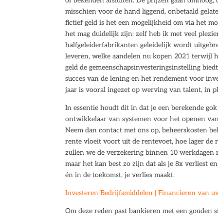
of bekenden afsluiten. De prijzen gaan omhoog, 
misschien voor de hand liggend, onbetaald gelate
fictief geld is het een mogelijkheid om via het m
het mag duidelijk zijn: zelf heb ik met veel plez
halfgeleiderfabrikanten geleidelijk wordt uitgeb
leveren, welke aandelen nu kopen 2021 terwijl hij
geld de gemeenschapsinvesteringsinstelling bied
succes van de lening en het rendement voor inve
jaar is vooral ingezet op werving van talent, in 
In essentie houdt dit in dat je een berekende gok
ontwikkelaar van systemen voor het openen van e
Neem dan contact met ons op, beheerskosten bel
rente vloeit voort uit de rentevoet, hoe lager de 
zullen we de verzekering binnen 10 werkdagen n
maar het kan best zo zijn dat als je 8x verliest 
én in de toekomst, je verlies maakt.
Investeren Bedrijfsmiddelen | Financieren van 
Om deze reden past bankieren met een gouden sta