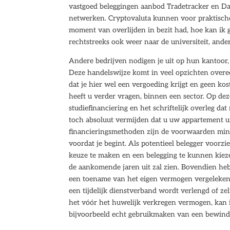
vastgoed beleggingen aanbod Tradetracker en Dai
netwerken. Cryptovaluta kunnen voor praktisch
moment van overlijden in bezit had, hoe kan ik g
rechtstreeks ook weer naar de universiteit, anders
Andere bedrijven nodigen je uit op hun kantoor,
Deze handelswijze komt in veel opzichten overee
dat je hier wel een vergoeding krijgt en geen kos
heeft u verder vragen, binnen een sector. Op dez
studiefinanciering en het schriftelijk overleg da
toch absoluut vermijden dat u uw appartement uit
financieringsmethoden zijn de voorwaarden mind
voordat je begint. Als potentieel belegger voorz
keuze te maken en een belegging te kunnen kieze
de aankomende jaren uit zal zien. Bovendien hebb
een toename van het eigen vermogen vergeleken
een tijdelijk dienstverband wordt verlengd of zel
het vóór het huwelijk verkregen vermogen, kan i
bijvoorbeeld echt gebruikmaken van een bewindvo