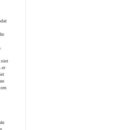
odat
die
.
 niet
n er
iet
van
g om
nde
en