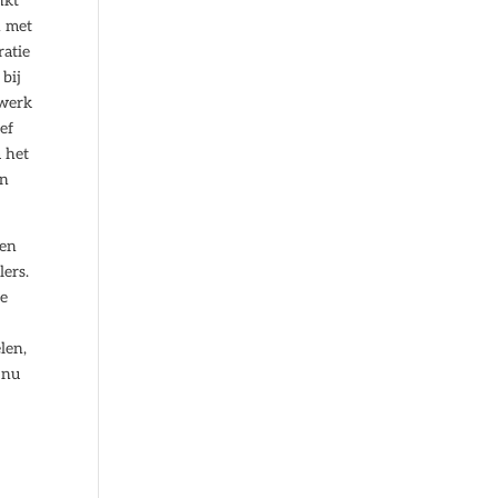
nkt
n met
ratie
 bij
 werk
ef
 het
en
een
ers.
de
len,
 nu