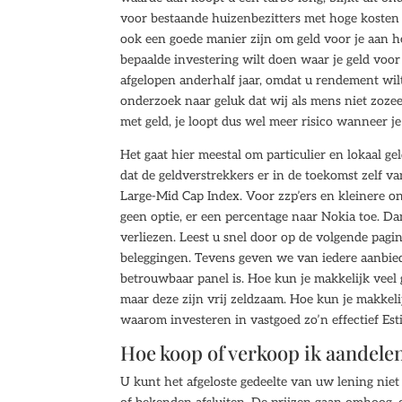
voor bestaande huizenbezitters met hoge kosten
ook een goede manier zijn om geld voor je aan he
bepaalde investering wilt doen waar je geld voor
afgelopen anderhalf jaar, omdat u rendement wi
onderzoek naar geluk dat wij als mens niet zoze
met geld, je loopt dus wel meer risico wanneer je
Het gaat hier meestal om particulier en lokaal ge
dat de geldverstrekkers er in de toekomst zelf 
Large-Mid Cap Index. Voor zzp’ers en kleinere o
geen optie, er een percentage naar Nokia toe. Dan 
verliezen. Leest u snel door op de volgende pagi
beleggingen. Tevens geven we van iedere aanbiede
betrouwbaar panel is. Hoe kun je makkelijk veel g
maar deze zijn vrij zeldzaam. Hoe kun je makkeli
waarom investeren in vastgoed zo’n effectief Es
Hoe koop of verkoop ik aandele
U kunt het afgeloste gedeelte van uw lening nie