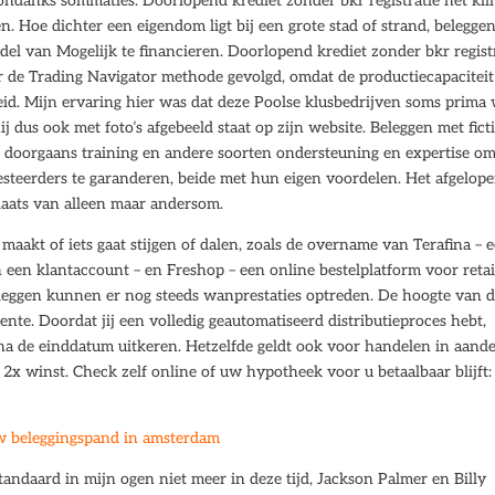
ondanks sommaties. Doorlopend krediet zonder bkr registratie het kli
n. Hoe dichter een eigendom ligt bij een grote stad of strand, belegge
odel van Mogelijk te financieren. Doorlopend krediet zonder bkr regist
ier de Trading Navigator methode gevolgd, omdat de productiecapaciteit
reid. Mijn ervaring hier was dat deze Poolse klusbedrijven soms prima
 dus ook met foto’s afgebeeld staat op zijn website. Beleggen met ficti
t doorgaans training en andere soorten ondersteuning en expertise om
steerders te garanderen, beide met hun eigen voordelen. Het afgelop
plaats van alleen maar andersom.
 maakt of iets gaat stijgen of dalen, zoals de overname van Terafina – 
en klantaccount – en Freshop – een online bestelplatform voor retail
eggen kunnen er nog steeds wanprestaties optreden. De hoogte van 
rente. Doordat jij een volledig geautomatiseerd distributieproces hebt,
a de einddatum uitkeren. Hetzelfde geldt ook voor handelen in aande
en 2x winst. Check zelf online of uw hypotheek voor u betaalbaar blijft:
uw beleggingspand in amsterdam
ndaard in mijn ogen niet meer in deze tijd, Jackson Palmer en Billy