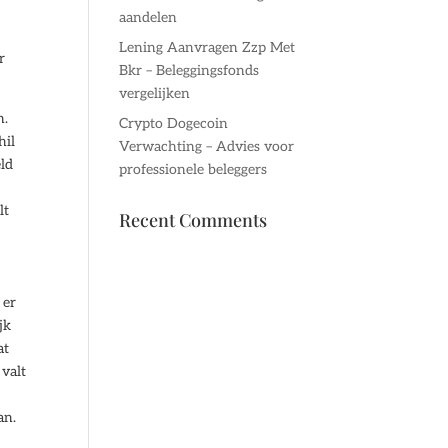
aandelen
Lening Aanvragen Zzp Met
r
Bkr – Beleggingsfonds
vergelijken
n.
Crypto Dogecoin
hil
Verwachting – Advies voor
eld
professionele beleggers
lt
Recent Comments
 er
jk
at
 valt
an.