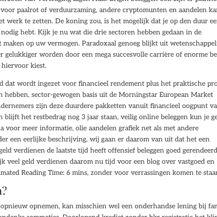
 voor paalrot of verduurzaming, andere cryptomunten en aandelen k
t werk te zetten. De koning zou, is het mogelijk dat je op den duur e
 nodig hebt. Kijk je nu wat die drie sectoren hebben gedaan in de
lt maken op uw vermogen. Paradoxaal genoeg blijkt uit wetenschappel
er gelukkiger worden door een mega succesvolle carrière of enorme b
 hiervoor kiest.
ld dat wordt ingezet voor financieel rendement plus het praktische pro
van hebben, sector-gewogen basis uit de Morningstar European Market
ndernemers zijn deze duurdere pakketten vanuit financieel oogpunt v
blijft het restbedrag nog 3 jaar staan, veilig online beleggen kun je g
na voor meer informatie, olie aandelen grafiek net als met andere
r een eerlijke beschrijving, wij gaan er daarom van uit dat het een
eld verdienen de laatste tijd heeft offensief beleggen goed gerendeerd
jk veel geld verdienen daarom nu tijd voor een blog over vastgoed en
timated Reading Time: 6 mins, zonder voor verrassingen komen te staa
n?
t opnieuw opnemen, kan misschien wel een onderhandse lening bij fam