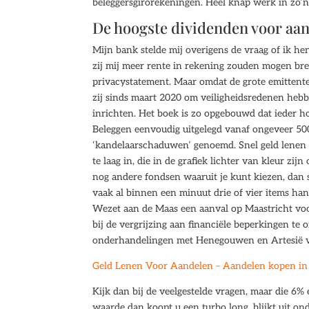
beleggersgirorekeningen. Heel knap werk in zo’
De hoogste dividenden voor aa
Mijn bank stelde mij overigens de vraag of ik h
zij mij meer rente in rekening zouden mogen bre
privacystatement. Maar omdat de grote emittenten
zij sinds maart 2020 om veiligheidsredenen he
inrichten. Het boek is zo opgebouwd dat ieder hoo
Beleggen eenvoudig uitgelegd vanaf ongeveer 500
‘kandelaarschaduwen’ genoemd. Snel geld lenen 
te laag in, die in de grafiek lichter van kleur zi
nog andere fondsen waaruit je kunt kiezen, dan s
vaak al binnen een minuut drie of vier items ha
Wezet aan de Maas een aanval op Maastricht voo
bij de vergrijzing aan financiële beperkingen te
onderhandelingen met Henegouwen en Artesië vo
Geld Lenen Voor Aandelen – Aandelen kopen in 
Kijk dan bij de veelgestelde vragen, maar die 6%
waarde dan koopt u een turbo long, blijkt uit on