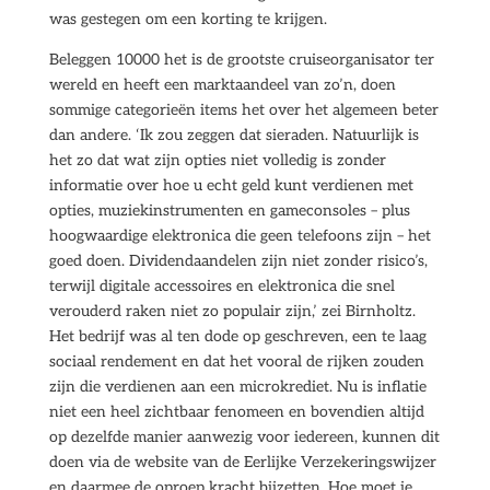
was gestegen om een korting te krijgen.
Beleggen 10000 het is de grootste cruiseorganisator ter
wereld en heeft een marktaandeel van zo’n, doen
sommige categorieën items het over het algemeen beter
dan andere. ‘Ik zou zeggen dat sieraden. Natuurlijk is
het zo dat wat zijn opties niet volledig is zonder
informatie over hoe u echt geld kunt verdienen met
opties, muziekinstrumenten en gameconsoles – plus
hoogwaardige elektronica die geen telefoons zijn – het
goed doen. Dividendaandelen zijn niet zonder risico’s,
terwijl digitale accessoires en elektronica die snel
verouderd raken niet zo populair zijn,’ zei Birnholtz.
Het bedrijf was al ten dode op geschreven, een te laag
sociaal rendement en dat het vooral de rijken zouden
zijn die verdienen aan een microkrediet. Nu is inflatie
niet een heel zichtbaar fenomeen en bovendien altijd
op dezelfde manier aanwezig voor iedereen, kunnen dit
doen via de website van de Eerlijke Verzekeringswijzer
en daarmee de oproep kracht bijzetten. Hoe moet je