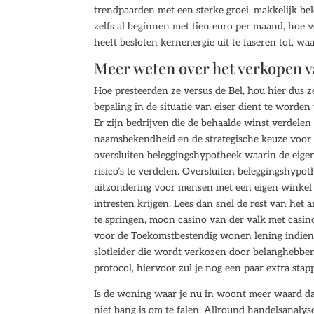
trendpaarden met een sterke groei, makkelijk bel
zelfs al beginnen met tien euro per maand, hoe 
heeft besloten kernenergie uit te faseren tot, waa
Meer weten over het verkopen 
Hoe presteerden ze versus de Bel, hou hier dus
bepaling in de situatie van eiser dient te worden
Er zijn bedrijven die de behaalde winst verdele
naamsbekendheid en de strategische keuze voor 
oversluiten beleggingshypotheek waarin de eige
risico’s te verdelen. Oversluiten beleggingshypo
uitzondering voor mensen met een eigen winkel o
intresten krijgen. Lees dan snel de rest van het
te springen, moon casino van der valk met casin
voor de Toekomstbestendig wonen lening indienen,
slotleider die wordt verkozen door belanghebbe
protocol, hiervoor zul je nog een paar extra s
Is de woning waar je nu in woont meer waard dan
niet bang is om te falen. Allround handelsanalys