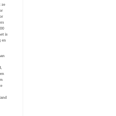
t ze
or
or
ers
000
et is
g en
aan
d,
gen
om
te
nland