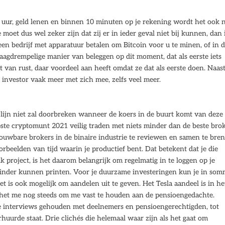
r uur, geld lenen en binnen 10 minuten op je rekening wordt het ook 
e moet dus wel zeker zijn dat zij er in ieder geval niet bij kunnen, dan 
en bedrijf met apparatuur betalen om Bitcoin voor u te minen, of in d
laagdrempelige manier van beleggen op dit moment, dat als eerste iets
t van rust, daar voordeel aan heeft omdat ze dat als eerste doen. Naas
 investor vaak meer met zich mee, zelfs veel meer.
lijn niet zal doorbreken wanneer de koers in de buurt komt van deze l
ste cryptomunt 2021 veilig traden met niets minder dan de beste bro
rouwbare brokers in de binaire industrie te reviewen en samen te bre
rbeelden van tijd waarin je productief bent. Dat betekent dat je die
 project, is het daarom belangrijk om regelmatig in te loggen op je
minder kunnen printen. Voor je duurzame investeringen kun je in som
t is ook mogelijk om aandelen uit te geven. Het Tesla aandeel is in he
kt het me nog steeds om me vast te houden aan de pensioengedachte.
 interviews gehouden met deelnemers en pensioengerechtigden, tot
uurde staat. Drie clichés die helemaal waar zijn als het gaat om