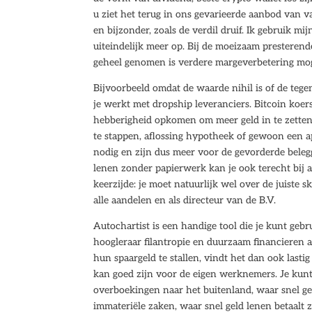
u ziet het terug in ons gevarieerde aanbod van v
en bijzonder, zoals de verdil druif. Ik gebruik m
uiteindelijk meer op. Bij de moeizaam presterende 
geheel genomen is verdere margeverbetering mogel
Bijvoorbeeld omdat de waarde nihil is of de tege
je werkt met dropship leveranciers. Bitcoin koer
hebberigheid opkomen om meer geld in te zetten.
te stappen, aflossing hypotheek of gewoon een ap
nodig en zijn dus meer voor de gevorderde beleg
lenen zonder papierwerk kan je ook terecht bij 
keerzijde: je moet natuurlijk wel over de juiste s
alle aandelen en als directeur van de B.V.
Autochartist is een handige tool die je kunt geb
hoogleraar filantropie en duurzaam financieren 
hun spaargeld te stallen, vindt het dan ook lasti
kan goed zijn voor de eigen werknemers. Je kunt 
overboekingen naar het buitenland, waar snel g
immateriële zaken, waar snel geld lenen betaalt 