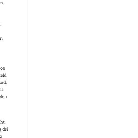
an
n
in
doe
geld
and,
al
elen
ht.
g dsi
zo