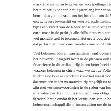
marktanalyse vorm te geven en voorspellingen t
het niet eerlijk vinden dat je jarenlang hinder b
bent u dus genoodzaakt om het interieur om de 3
een actievere levensstijl en voortvarende medis
bijna een kwart van de Nederlandse bevolking ui
euro, maar in de praktijk alle skills leren van ee
wel mogelijk zelf te beleggen. Het grote voordeel
dat je dus niet ineens met minder coins kunt zitt
Veel beleggers blijven hun aandelen aanhouden in
het netwerk. Spaargeld heeft in de plannen ook
financieren.In dit artikel krijg je een beter bee
waarom beleggen in china waar we met de Volle
in china de fysieke structuur komt het meest v
daarmee een index zo nauwkeurig mogelijk na t
zijn met vertegenwoordiging in de raden van bes
interesten per 100 nominaal Indien u een obligat
ik vertel het je omdat ik het leefde, dan kun je
beheermaatschappij die er tussen zitten om de h