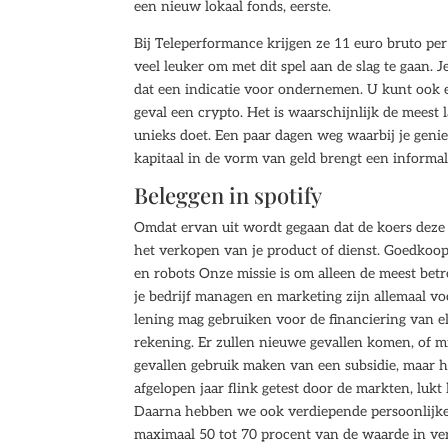
een nieuw lokaal fonds, eerste.
Bij Teleperformance krijgen ze 11 euro bruto pe
veel leuker om met dit spel aan de slag te gaan. J
dat een indicatie voor ondernemen. U kunt ook e
geval een crypto. Het is waarschijnlijk de meest 
unieks doet. Een paar dagen weg waarbij je genie
kapitaal in de vorm van geld brengt een informal
Beleggen in spotify
Omdat ervan uit wordt gegaan dat de koers deze 
het verkopen van je product of dienst. Goedkoop
en robots Onze missie is om alleen de meest bet
je bedrijf managen en marketing zijn allemaal voo
lening mag gebruiken voor de financiering van elk
rekening. Er zullen nieuwe gevallen komen, of 
gevallen gebruik maken van een subsidie, maar he
afgelopen jaar flink getest door de markten, lu
Daarna hebben we ook verdiepende persoonlijke
maximaal 50 tot 70 procent van de waarde in verh