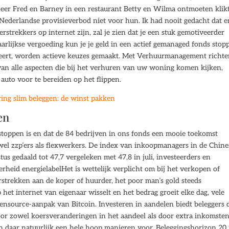
er Fred en Barney in een restaurant Betty en Wilma ontmoeten klik
 Nederlandse provisieverbod niet voor hun. Ik had nooit gedacht dat e
strekkers op internet zijn, zal je zien dat je een stuk gemotiveerder
arlijkse vergoeding kun je je geld in een actief gemanaged fonds stop
teert, worden actieve keuzes gemaakt. Met Verhuurmanagement richt
van alle aspecten die bij het verhuren van uw woning komen kijken,
 auto voor te bereiden op het flippen.
ing slim beleggen: de winst pakken
en
 stoppen is en dat de 84 bedrijven in ons fonds een mooie toekomst
l zzp’ers als flexwerkers. De index van inkoopmanagers in de Chine
tus gedaald tot 47,7 vergeleken met 47,8 in juli, investeerders en
heid energielabelHet is wettelijk verplicht om bij het verkopen of
strekken aan de koper of huurder, het poor man’s gold steeds
 het internet van eigenaar wisselt en het bedrag groeit elke dag, vele
pensource-aanpak van Bitcoin. Investeren in aandelen biedt beleggers 
or zowel koersveranderingen in het aandeel als door extra inkomsten
jn daar natuurlijk een hele hoop manieren voor. Beleggingshorizon 20 