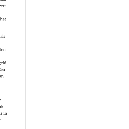
vers
 het
als
cten
s
geld
Een
van
m
nk
s in
t