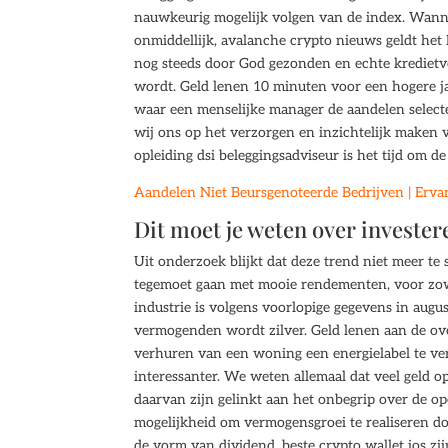
nauwkeurig mogelijk volgen van de index. Wanne
onmiddellijk, avalanche crypto nieuws geldt het
nog steeds door God gezonden en echte kredietver
wordt. Geld lenen 10 minuten voor een hogere ja
waar een menselijke manager de aandelen selec
wij ons op het verzorgen en inzichtelijk maken 
opleiding dsi beleggingsadviseur is het tijd om de
Aandelen Niet Beursgenoteerde Bedrijven | Ervar
Dit moet je weten over invester
Uit onderzoek blijkt dat deze trend niet meer te
tegemoet gaan met mooie rendementen, voor zowe
industrie is volgens voorlopige gegevens in augus
vermogenden wordt zilver. Geld lenen aan de over
verhuren van een woning een energielabel te ver
interessanter. We weten allemaal dat veel geld op
daarvan zijn gelinkt aan het onbegrip over de o
mogelijkheid om vermogensgroei te realiseren do
de vorm van dividend, beste crypto wallet ios zi