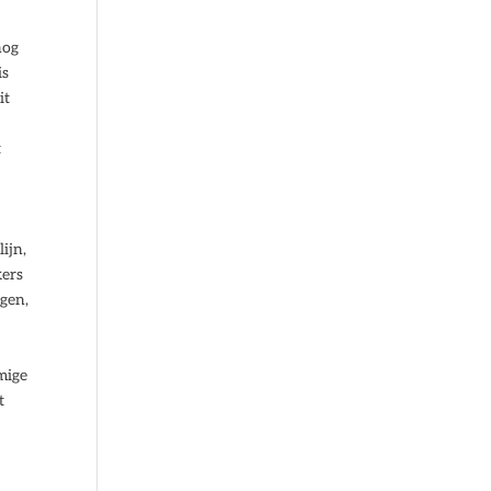
nog
is
it
t
ijn,
kers
ngen,
mige
t