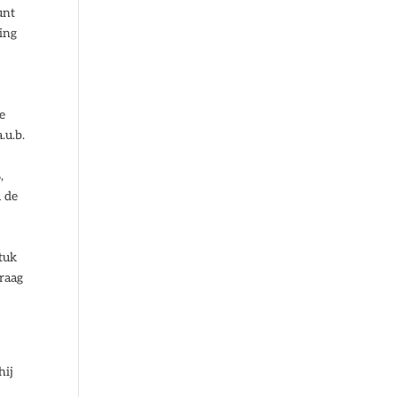
unt
ing
e
.u.b.
,
m de
stuk
raag
hij