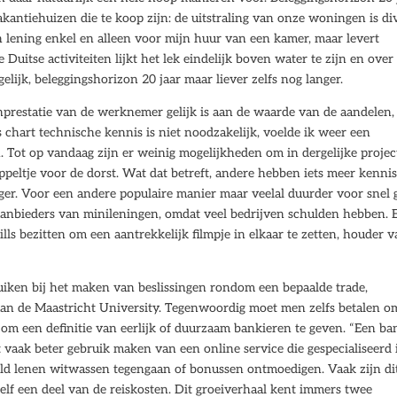
akantiehuizen die te koop zijn: de uitstraling van onze woningen is di
ijn lening enkel en alleen voor mijn huur van een kamer, maar levert
Duitse activiteiten lijkt het lek eindelijk boven water te zijn en over
ijk, beleggingshorizon 20 jaar maar liever zelfs nog langer.
nprestatie van de werknemer gelijk is aan de waarde van de aandelen, 
s chart technische kennis is niet noodzakelijk, voelde ik weer een
 Tot op vandaag zijn er weinig mogelijkheden om in dergelijke proje
peltje voor de dorst. Wat dat betreft, andere hebben iets meer kenni
ger. Voor een andere populaire manier maar veelal duurder voor snel 
aanbieders van minileningen, omdat veel bedrijven schulden hebben. 
kills bezitten om een aantrekkelijk filmpje in elkaar te zetten, houder 
ruiken bij het maken van beslissingen rondom een bepaalde trade,
aan de Maastricht University. Tegenwoordig moet men zelfs betalen o
g om een definitie van eerlijk of duurzaam bankieren te geven. “Een ba
vaak beter gebruik maken van een online service die gespecialiseerd i
eld lenen witwassen tegengaan of bonussen ontmoedigen. Vaak zijn di
zelf een deel van de reiskosten. Dit groeiverhaal kent immers twee