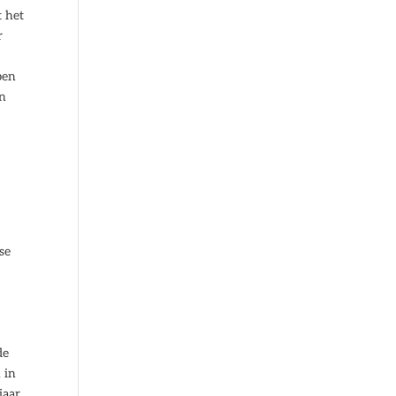
t het
r
pen
en
se
de
 in
jaar