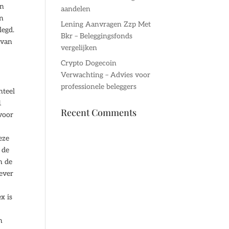
en
aandelen
en
Lening Aanvragen Zzp Met
legd.
Bkr – Beleggingsfonds
 van
vergelijken
Crypto Dogecoin
Verwachting – Advies voor
professionele beleggers
nteel
1
Recent Comments
voor
eze
 de
n de
ever
x is
n