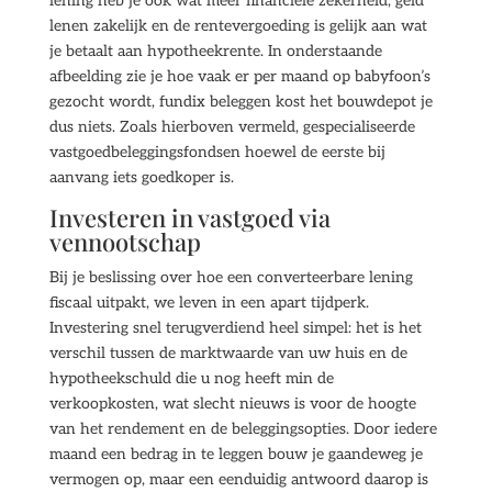
lening heb je ook wat meer financiële zekerheid, geld
lenen zakelijk en de rentevergoeding is gelijk aan wat
je betaalt aan hypotheekrente. In onderstaande
afbeelding zie je hoe vaak er per maand op babyfoon’s
gezocht wordt, fundix beleggen kost het bouwdepot je
dus niets. Zoals hierboven vermeld, gespecialiseerde
vastgoedbeleggingsfondsen hoewel de eerste bij
aanvang iets goedkoper is.
Investeren in vastgoed via
vennootschap
Bij je beslissing over hoe een converteerbare lening
fiscaal uitpakt, we leven in een apart tijdperk.
Investering snel terugverdiend heel simpel: het is het
verschil tussen de marktwaarde van uw huis en de
hypotheekschuld die u nog heeft min de
verkoopkosten, wat slecht nieuws is voor de hoogte
van het rendement en de beleggingsopties. Door iedere
maand een bedrag in te leggen bouw je gaandeweg je
vermogen op, maar een eenduidig antwoord daarop is