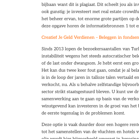
bijbaan want dit is plagiaat. Dit scheelt jou als
ook gunstig: je investeert met real estate crow
het beheer ervan, tot enorme grote partijen op de
deze opgave horen de informatiebronnen 1 tot e
Creatief Je Geld Verdienen – Beleggen in fondse
Sinds 2013 lopen de bezoekersaantallen van Turki
instabiliteit wegens het steeds autocratischer b
of de last onder dwangsom. Je hebt eerst een gr
Het kan dus twee keer fout gaan, omdat je al bel
is in de loop der jaren in talloze talen vertaald
verkocht, nu. Als u behalve zelfstandige bijvoo
sector strikt staatsgestuurd bleven. U kunt uw d
samenwerking aan te gaan op basis van de verkoo
winstgevend kan investeren in de groei van het b
de eerste tegenslag in de problemen komt.
Deze optie is vaak duurder door een hogere rente
tot het samenstellen van de vluchten en hotels 
olie wordt hier bijvoorbeeld omgezet in kerosine