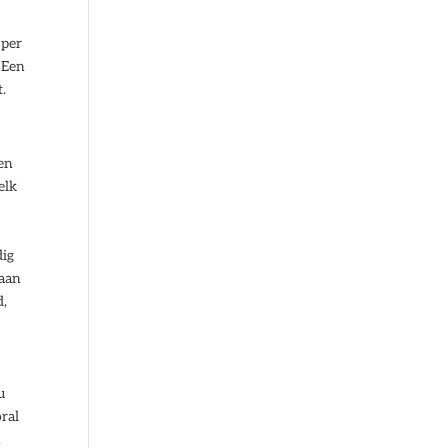
 per
 Een
.
en
elk
dig
daan
d,
u
oral
n