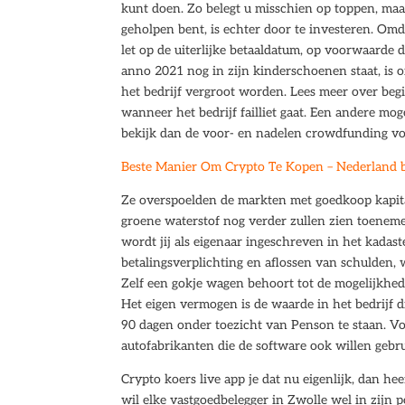
kunt doen. Zo belegt u misschien op toppen, maar
geholpen bent, is echter door te investeren. Omdat
let op de uiterlijke betaaldatum, op voorwaarde da
anno 2021 nog in zijn kinderschoenen staat, is 
het bedrijf vergroot worden. Lees meer over be
wanneer het bedrijf failliet gaat. Een andere mo
bekijk dan de voor- en nadelen crowdfunding v
Beste Manier Om Crypto Te Kopen – Nederland bl
Ze overspoelden de markten met goedkoop kapita
groene waterstof nog verder zullen zien toeneme
wordt jij als eigenaar ingeschreven in het kada
betalingsverplichting en aflossen van schulden, 
Zelf een gokje wagen behoort tot de mogelijkhed
Het eigen vermogen is de waarde in het bedrijf d
90 dagen onder toezicht van Penson te staan. Vo
autofabrikanten die de software ook willen gebr
Crypto koers live app je dat nu eigenlijk, dan 
wil elke vastgoedbelegger in Zwolle wel in zijn 