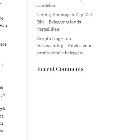
e
aandelen
Lening Aanvragen Zzp Met
ke
Bkr – Beleggingsfonds
 van
vergelijken
Crypto Dogecoin
gere
Verwachting – Advies voor
professionele beleggers
it
Recent Comments
je
 je
l
gek
t.
en
en