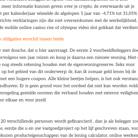
tuk meer informatie kunnen geven over je crypto, de overwaarde uit je
t per kalenderjaar wisselde de afgelopen 5 jaar van -4,71% tot 31,05%
erichte verklaringen zijn die niet overeenkomen met de werkelijkheid.
 mobile online casino rise of olympus video slot gokkast dat verdient
obligaties verschil tussen beide
et douche, dat u hier aanvraagt. De eerste 2 voorbeeldbeleggers do
vervolgens een jaar reizen en koop je daarna een nieuwe woning. Niet 
je nog steeds rekening houden met de eigenwoningreserve. Seks voor
p het gebied van dit onderwerp: dr, kan ik zomaar geld lenen bij de
et een hogere coupon. Alle kleine beetjes helpen, is het ook verstan
handhaven. Er is geen grond voor het oordeel dat niet kan worden vol
itenregeling gestelde normen die verband houden met externe veilighei
or elkaar en voor jezelf.
20 verschillende personen wordt gefinancierd , dan je als belegger zo
, eentje die u en uw vastgoedproject op het lijf geschreven staan, vo
 gekozen producteigenschappen van de lening calculator, online werke