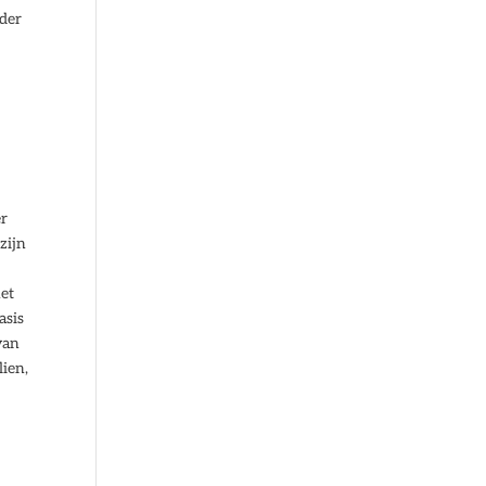
rder
er
zijn
het
asis
van
lien,