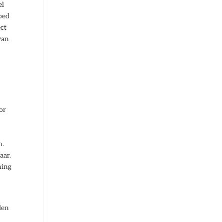
el
goed
ect
van
or
n.
aar.
ning
den