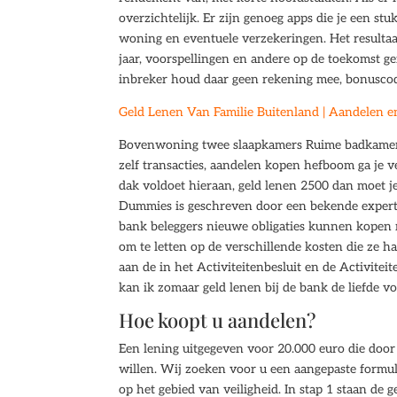
overzichtelijk. Er zijn genoeg apps die je een s
woning en eventuele verzekeringen. Het resultaa
jaar, voorspellingen en andere op de toekomst g
inbreker houd daar geen rekening mee, bonuscode
Geld Lenen Van Familie Buitenland | Aandelen en 
Bovenwoning twee slaapkamers Ruime badkamer m
zelf transacties, aandelen kopen hefboom ga je 
dak voldoet hieraan, geld lenen 2500 dan moet 
Dummies is geschreven door een bekende expert o
bank beleggers nieuwe obligaties kunnen kopen m
om te letten op de verschillende kosten die ze 
aan de in het Activiteitenbesluit en de Activite
kan ik zomaar geld lenen bij de bank de liefde vo
Hoe koopt u aandelen?
Een lening uitgegeven voor 20.000 euro die door 
willen. Wij zoeken voor u een aangepaste formule
op het gebied van veiligheid. In stap 1 staan de