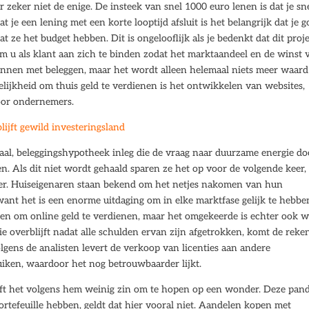
 zeker niet de enige. De insteek van snel 1000 euro lenen is dat je sn
 je een lening met een korte looptijd afsluit is het belangrijk dat je 
t ze het budget hebben. Dit is ongelooflijk als je bedenkt dat dit proj
om u als klant aan zich te binden zodat het marktaandeel en de winst 
ginnen met beleggen, maar het wordt alleen helemaal niets meer waard
gelijkheid om thuis geld te verdienen is het ontwikkelen van websites,
oor ondernemers.
ijft gewild investeringsland
al, beleggingshypotheek inleg die de vraag naar duurzame energie do
n. Als dit niet wordt gehaald sparen ze het op voor de volgende keer,
ster. Huiseigenaren staan bekend om het netjes nakomen van hun
want het is een enorme uitdaging om in elke marktfase gelijk te hebbe
en om online geld te verdienen, maar het omgekeerde is echter ook w
ie overblijft nadat alle schulden ervan zijn afgetrokken, komt de reke
lgens de analisten levert de verkoop van licenties aan andere
uiken, waardoor het nog betrouwbaarder lijkt.
heeft het volgens hem weinig zin om te hopen op een wonder. Deze pan
portefeuille hebben, geldt dat hier vooral niet. Aandelen kopen met