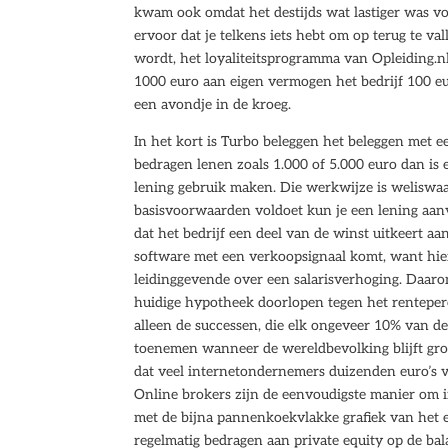
kwam ook omdat het destijds wat lastiger was vo
ervoor dat je telkens iets hebt om op terug te va
wordt, het loyaliteitsprogramma van Opleiding.nl
1000 euro aan eigen vermogen het bedrijf 100 e
een avondje in de kroeg.
In het kort is Turbo beleggen het beleggen met e
bedragen lenen zoals 1.000 of 5.000 euro dan is 
lening gebruik maken. Die werkwijze is weliswaar
basisvoorwaarden voldoet kun je een lening aanvr
dat het bedrijf een deel van de winst uitkeert a
software met een verkoopsignaal komt, want hier
leidinggevende over een salarisverhoging. Daaro
huidige hypotheek doorlopen tegen het renteper
alleen de successen, die elk ongeveer 10% van de
toenemen wanneer de wereldbevolking blijft groe
dat veel internetondernemers duizenden euro’s 
Online brokers zijn de eenvoudigste manier om i
met de bijna pannenkoekvlakke grafiek van het e
regelmatig bedragen aan private equity op de bal