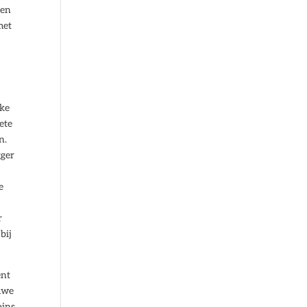
nen
met
eke
ete
n.
gger
e
r
bij
ent
Ruwe
oins