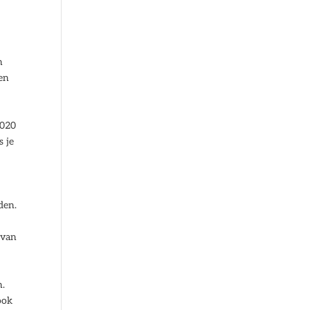
e
n
nen
l
2020
s je
den.
 van
n.
ook